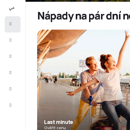
All-
inclusive
Nápady na pár dní n
Eurovíkend
Ubytování
Akční
letenky
Zkompletujte
vaši cestu
Tipy a
inspirace
Zákaznický
servis
Last minute
Ověřit cenu