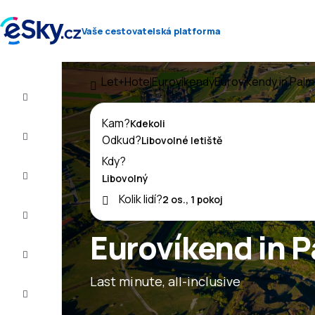
Vaše cestovatelská platforma
Let+Hotel
Eurovíkendy
Eurovíkendy in Pal
Let+Hotel
Kam?
Letenky
Odkud?
Kdy?
Dovolená
Kolik lidí?
Léto
2026
Eurovíkend in 
Zima
2026/27
Last minute, all-inclusive
Last
minute