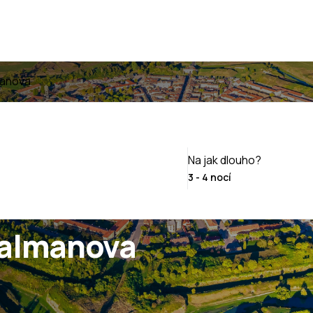
manova
Na jak dlouho?
Palmanova