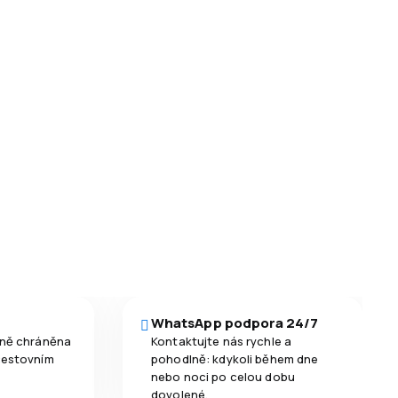
WhatsApp podpora 24/7
čně chráněna
Kontaktujte nás rychle a
cestovním
pohodlně: kdykoli během dne
nebo noci po celou dobu
dovolené.