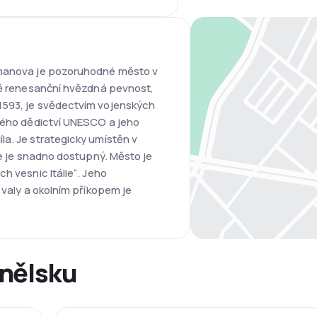
lmanova je pozoruhodné město v
dně renesanční hvězdná pevnost,
1593, je svědectvím vojenských
ového dědictví UNESCO a jeho
la. Je strategicky umístěn v
že je snadno dostupný. Město je
h vesnic Itálie“. Jeho
 valy a okolním příkopem je
anělsku