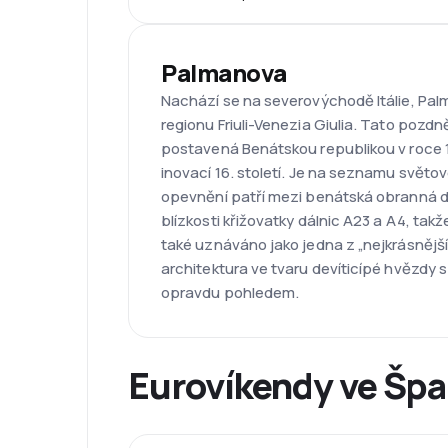
Palmanova
Nachází se na severovýchodě Itálie, Pa
regionu Friuli-Venezia Giulia. Tato poz
postavená Benátskou republikou v roce 
inovací 16. století. Je na seznamu svět
opevnění patří mezi benátská obranná dí
blízkosti křižovatky dálnic A23 a A4, tak
také uznáváno jako jedna z „nejkrásnějšíc
architektura ve tvaru devíticípé hvězdy s
opravdu pohledem.
Eurovíkendy ve Šp