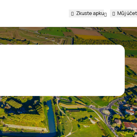
Zkuste apku
Můj účet