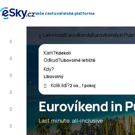
Vaše cestovatelská platforma
Let+Hotel
Eurovíkendy
Eurovíkendy in Puer
Let+Hotel
Kam?
Letenky
Odkud?
Kdy?
Dovolená
Kolik lidí?
Léto
2026
Eurovíkend in P
Zima
2026/27
Last minute, all-inclusive
Last
minute