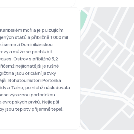
Karibském moři a je pulzujícím
ých států a přibližně 1 000 mil
zí se mezi Dominikánskou
rovy a může se pochlubit
ques. Ostrov s přibližně 3,2
řičemž nejlidnatější je rušné
ičtina jsou oficiální jazyky
ší. Bohatou historii Portorika
oidy a Taíno, po nichž následovala
nese výraznou portorickou
a evropských prvků. Nejlepší
dy jsou teploty příjemně teplé,