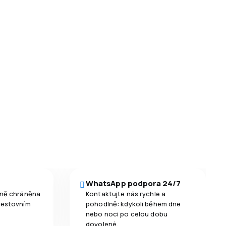
WhatsApp podpora 24/7
čně chráněna
Kontaktujte nás rychle a
cestovním
pohodlně: kdykoli během dne
nebo noci po celou dobu
dovolené.