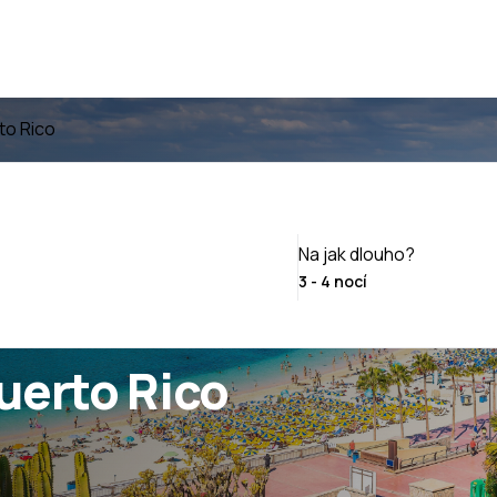
to Rico
Na jak dlouho?
uerto Rico