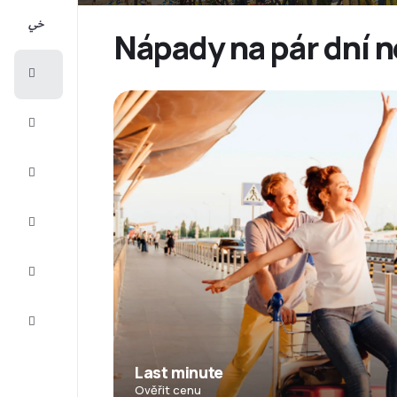
All-
inclusive
Nápady na pár dní n
Eurovíkend
Ubytování
Akční
letenky
Zkompletujte
vaši cestu
Tipy a
inspirace
Zákaznický
servis
Last minute
Ověřit cenu