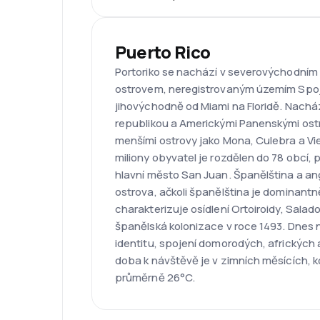
Puerto Rico
Portoriko se nachází v severovýchodním 
ostrovem, neregistrovaným územím Spojen
jihovýchodně od Miami na Floridě. Nachá
republikou a Americkými Panenskými ost
menšími ostrovy jako Mona, Culebra a Vie
miliony obyvatel je rozdělen do 78 obcí, p
hlavní město San Juan. Španělština a angl
ostrova, ačkoli španělština je dominantněj
charakterizuje osídlení Ortoiroidy, Salad
španělská kolonizace v roce 1493. Dnes 
identitu, spojení domorodých, afrických 
doba k návštěvě je v zimních měsících, k
průměrně 26°C.