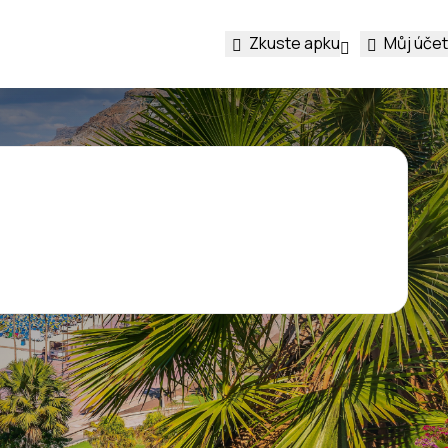
Zkuste apku
Můj účet