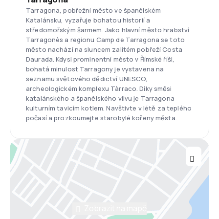
Tarragona, pobřežní město ve španělském
Katalánsku, vyzařuje bohatou historií a
středomořským šarmem. Jako hlavní město hrabství
Tarragonès a regionu Camp de Tarragona se toto
město nachází na sluncem zalitém pobřeží Costa
Daurada. Kdysi prominentní město v Římské říši,
bohatá minulost Tarragony je vystavena na
seznamu světového dědictví UNESCO,
archeologickém komplexu Tàrraco. Díky směsi
katalánského a španělského vlivu je Tarragona
kulturním tavicím kotlem. Navštivte v létě za teplého
počasí a prozkoumejte starobylé kořeny města.
Zobrazit na mapě