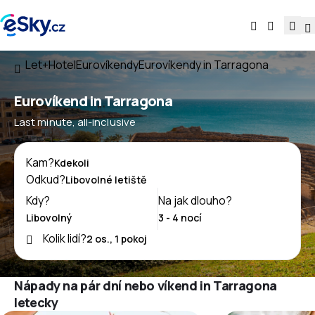
Let+Hotel
Eurovíkendy
Eurovíkendy in Tarragona
Eurovíkend in Tarragona
Last minute, all-inclusive
Kam?
Odkud?
Kdy?
Na jak dlouho?
Kolik lidí?
Nápady na pár dní nebo víkend in Tarragona
letecky