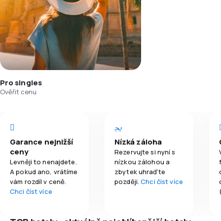
Pro singles
Ověřit cenu
Garance nejnižší
Nízká záloha
ceny
Rezervujte si nyní s
Levněji to nenajdete.
nízkou zálohou a
A pokud ano, vrátíme
zbytek uhraďte
vám rozdíl v ceně.
později.
Chci číst více
Chci číst více