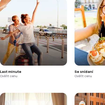
Last minute
Se snídaní
Ověřit cenu
Ověřit cenu