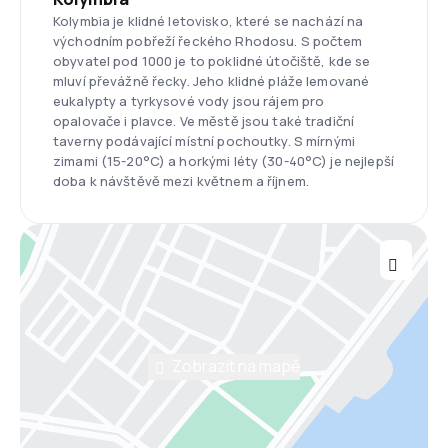
Kolymbia je klidné letovisko, které se nachází na
východním pobřeží řeckého Rhodosu. S počtem
obyvatel pod 1000 je to poklidné útočiště, kde se
mluví převážně řecky. Jeho klidné pláže lemované
eukalypty a tyrkysové vody jsou rájem pro
opalovače i plavce. Ve městě jsou také tradiční
taverny podávající místní pochoutky. S mírnými
zimami (15-20°C) a horkými léty (30-40°C) je nejlepší
doba k návštěvě mezi květnem a říjnem.
Zobrazit na mapě