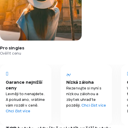
Pro singles
Ověřit cenu
Garance nejnižší
Nízká záloha
ceny
Rezervujte si nyní s
Levněji to nenajdete.
nízkou zálohou a
A pokud ano, vrátíme
zbytek uhraďte
vám rozdíl v ceně.
později.
Chci číst více
Chci číst více