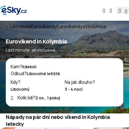
Let+Hotel
Eurovíkendy
Eurovíkendy in Kolymbia
Eurovíkend in Kolymbia
Last minute, all-inclusive
Kam?
Odkud?
Kdy?
Na jak dlouho?
Kolik lidí?
Nápady na pár dní nebo víkend in Kolymbia
letecky