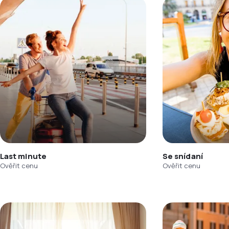
Last minute
Se snídaní
Ověřit cenu
Ověřit cenu