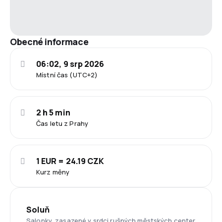
Obecné informace
06:02, 9 srp 2026
Místní čas (UTC+2)
2 h 5 min
Čas letu z Prahy
1 EUR = 24.19 CZK
Kurz měny
Soluň
Salonky, zasazené v srdci rušných městských center