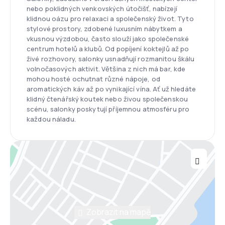
nebo poklidných venkovských útočišť, nabízejí
klidnou oázu pro relaxaci a společenský život. Tyto
stylové prostory, zdobené luxusním nábytkem a
vkusnou výzdobou, často slouží jako společenské
centrum hotelů a klubů. Od popíjení koktejlů až po
živé rozhovory, salonky usnadňují rozmanitou škálu
volnočasových aktivit. Většina z nich má bar, kde
mohou hosté ochutnat různé nápoje, od
aromatických káv až po vynikající vína. Ať už hledáte
klidný čtenářský koutek nebo živou společenskou
scénu, salonky poskytují příjemnou atmosféru pro
každou náladu.
Zobrazit na mapě