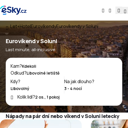
Let+Hotel
Eurovíkendy
Eurovíkendy v Soluni
Eurovíkend v Soluni
Last minute, all-inclusive
Kam?
Odkud?
Kdy?
Na jak dlouho?
Kolik lidí?
Nápady na pár dní nebo víkend v Soluni letecky