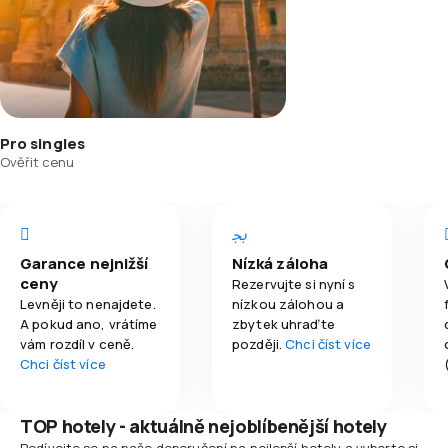
Pro singles
Ověřit cenu
Garance nejnižší
Nízká záloha
ceny
Rezervujte si nyní s
Levněji to nenajdete.
nízkou zálohou a
A pokud ano, vrátíme
zbytek uhraďte
vám rozdíl v ceně.
později.
Chci číst více
Chci číst více
TOP hotely - aktuálně nejoblíbenější hotely
Podívejte se na naše doporučení na nejlepší hotely a vyberte si