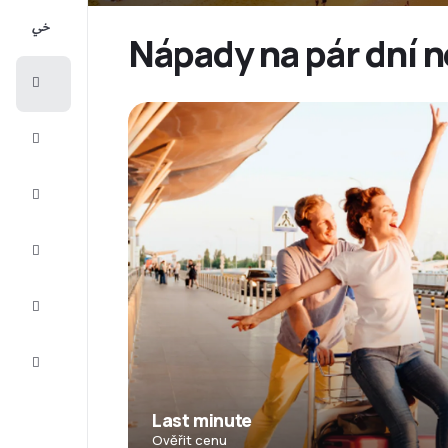
All-
inclusive
Nápady na pár dní n
Eurovíkend
Ubytování
Akční
letenky
Zkompletujte
vaši cestu
Tipy a
inspirace
Zákaznický
servis
Last minute
Ověřit cenu