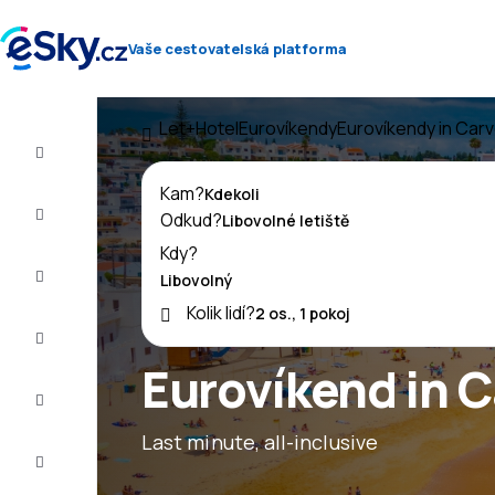
Vaše cestovatelská platforma
Let+Hotel
Eurovíkendy
Eurovíkendy in Car
Let+Hotel
Kam?
Letenky
Odkud?
Kdy?
Dovolená
Kolik lidí?
Léto
2026
Eurovíkend in C
Zima
2026/27
Last minute, all-inclusive
Last
minute