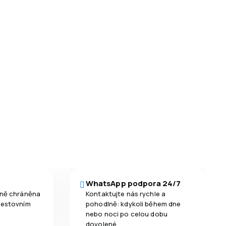
WhatsApp podpora 24/7
čně chráněna
Kontaktujte nás rychle a
cestovním
pohodlně: kdykoli během dne
nebo noci po celou dobu
dovolené.