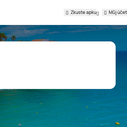
Zkuste apku
Můj účet