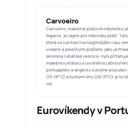
Carvoeiro
Carvoeiro, malebné plážové městečko u
Algarve, je rájem pro milovníky pláží. Tat
která se nachází na nejjižnějším cípu z
vodami a písečnými plážemi, jako je Praia
skromná rybářská vesnice, nyní přitahuj
malebnou krásou a uvolněnou atmosférou
portugalsky a anglicky a pojme populaci a
(15-18°C) a horkými léty (28-31°C) je to 
rok.
Eurovíkendy v Port