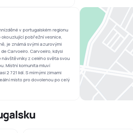
hnízděné v portugalském regionu
o okouzlující pobřežní vesnice,
emě, je známá svými azurovými
 de Carvoeiro. Carvoeiro, kdysi
e návštěvníky z celého světa svou
. Místní komunita mluví
si 2 721 lidí. S mírnými zimami
ideální místo pro dovolenou po celý
ugalsku