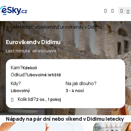
Let+Hotel
Eurovíkendy
Eurovíkendy v Didimu
Eurovíkend v Didimu
Last minute, all-inclusive
Kam?
Odkud?
Kdy?
Na jak dlouho?
Kolik lidí?
Nápady na pár dní nebo víkend v Didimu letecky