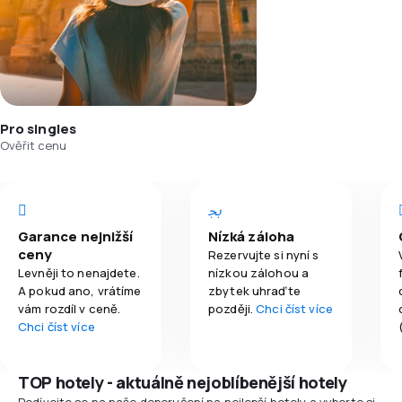
Pro singles
Ověřit cenu
Garance nejnižší
Nízká záloha
ceny
Rezervujte si nyní s
Levněji to nenajdete.
nízkou zálohou a
A pokud ano, vrátíme
zbytek uhraďte
vám rozdíl v ceně.
později.
Chci číst více
Chci číst více
TOP hotely - aktuálně nejoblíbenější hotely
Podívejte se na naše doporučení na nejlepší hotely a vyberte si