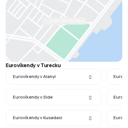
Zobrazit na mapě
Eurovíkendy v Turecku
Eurovíkendy v Alanyi
Euroví
Eurovíkendy v Side
Euroví
Eurovíkendy v Kusadasi
Euroví