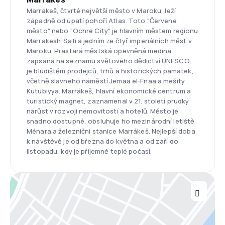
Marrákeš, čtvrté největší město v Maroku, leží
západně od úpatí pohoří Atlas. Toto "Červené
město" nebo "Ochre City" je hlavním městem regionu
Marrakesh-Safi a jedním ze čtyř imperiálních měst v
Maroku. Prastará městská opevněná medina,
zapsaná na seznamu světového dědictví UNESCO,
je bludištěm prodejců, trhů a historických památek,
včetně slavného náměstí Jemaa el-Fnaa a mešity
Kutubiyya. Marrákeš, hlavní ekonomické centrum a
turistický magnet, zaznamenal v 21. století prudký
nárůst v rozvoji nemovitostí a hotelů. Město je
snadno dostupné, obsluhuje ho mezinárodní letiště
Ménara a železniční stanice Marrákeš. Nejlepší doba
k návštěvě je od března do května a od září do
listopadu, kdy je příjemně teplé počasí.