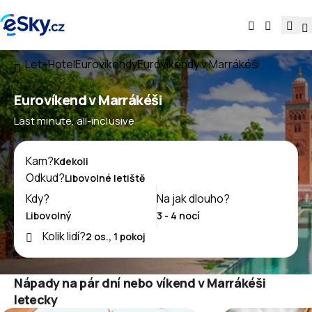
Let+Hotel
Eurovíkendy
Eurovíkendy v Marrákéši
Eurovíkend v Marrákéši
Last minute, all-inclusive
Kam?
Odkud?
Kdy?
Na jak dlouho?
Kolik lidí?
Nápady na pár dní nebo víkend v Marrákéši
letecky