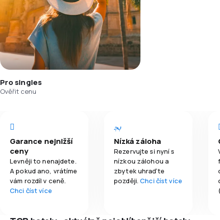
Pro singles
Ověřit cenu
Garance nejnižší
Nízká záloha
ceny
Rezervujte si nyní s
Levněji to nenajdete.
nízkou zálohou a
A pokud ano, vrátíme
zbytek uhraďte
vám rozdíl v ceně.
později.
Chci číst více
Chci číst více