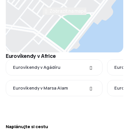
Zobrazit na mapě
Eurovíkendy v Africe
Eurovíkendy v Agádíru
Euroví
Eurovíkendy v Marsa Alam
Euroví
Naplánujte si cestu