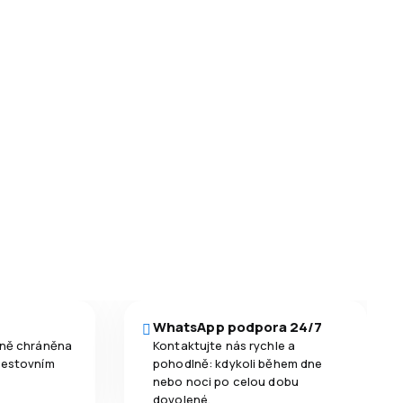
WhatsApp podpora 24/7
čně chráněna
Kontaktujte nás rychle a
cestovním
pohodlně: kdykoli během dne
nebo noci po celou dobu
dovolené.