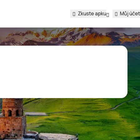
Zkuste apku
Můj účet