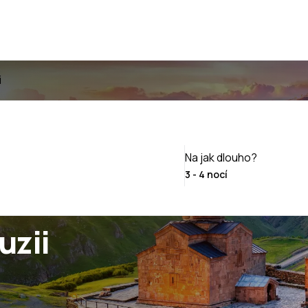
i
Na jak dlouho?
uzii