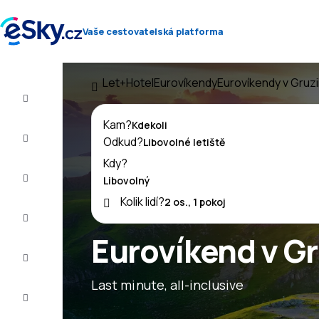
Vaše cestovatelská platforma
Let+Hotel
Eurovíkendy
Eurovíkendy v Gruzi
Let+Hotel
Kam?
Letenky
Odkud?
Kdy?
Dovolená
Kolik lidí?
Léto
2026
Eurovíkend v Gr
Zima
2026/27
Last minute, all-inclusive
Last
minute