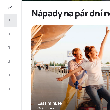
All-
inclusive
Nápady na pár dní n
Eurovíkend
Ubytování
Akční
letenky
Zkompletujte
vaši cestu
Tipy a
inspirace
Zákaznický
servis
Last minute
Ověřit cenu