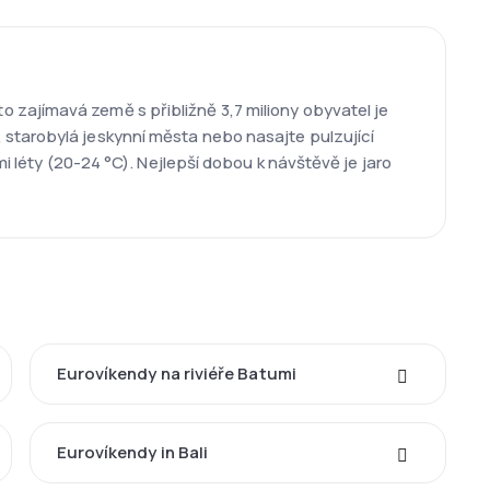
 zajímavá země s přibližně 3,7 miliony obyvatel je
 starobylá jeskynní města nebo nasajte pulzující
mi léty (20-24 °C). Nejlepší dobou k návštěvě je jaro
Eurovíkendy na riviéře Batumi
Eurovíkendy in Bali