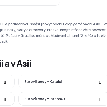
, je podmanivou směsí jihovýchodní Evropy a západní Asie. Tato
gruzínsky, rusky a arménsky. Prozkoumejte středověké pevnosti,
stě. Počasí v Gruzii se mění, s chladnými zimami (2-4 °C) a teplý
pad).
 a v Asii
Eurovíkendy v Kutaisi
Eurovíkendy v Istanbulu