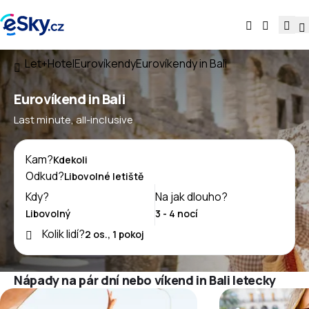
Let+Hotel
Eurovíkendy
Eurovíkendy in Bali
Eurovíkend in Bali
Last minute, all-inclusive
Kam?
Odkud?
Kdy?
Na jak dlouho?
Kolik lidí?
Nápady na pár dní nebo víkend in Bali letecky