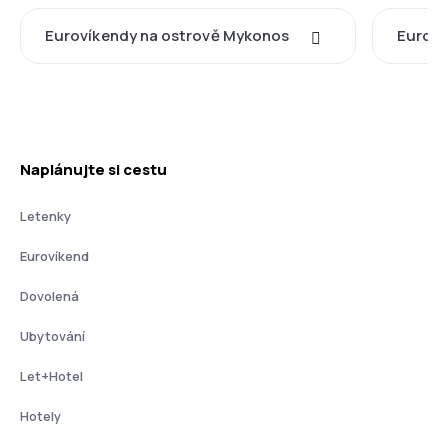
Eurovíkendy na ostrově Mykonos
Euroví
Naplánujte si cestu
Letenky
Eurovíkend
Dovolená
Ubytování
Let+Hotel
Hotely