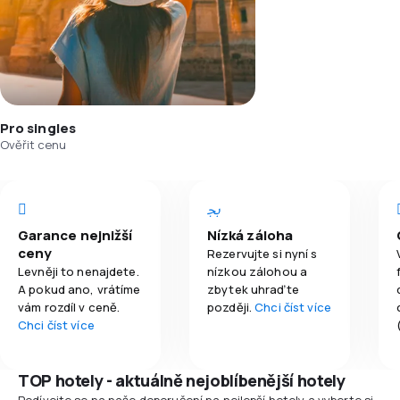
Pro singles
Ověřit cenu
Garance nejnižší
Nízká záloha
ceny
Rezervujte si nyní s
Levněji to nenajdete.
nízkou zálohou a
A pokud ano, vrátíme
zbytek uhraďte
vám rozdíl v ceně.
později.
Chci číst více
Chci číst více
TOP hotely - aktuálně nejoblíbenější hotely
Podívejte se na naše doporučení na nejlepší hotely a vyberte si