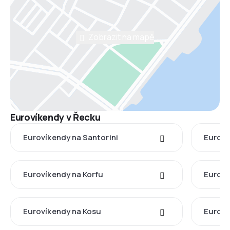
Zobrazit na mapě
Eurovíkendy v Řecku
Eurovíkendy na Santorini
Euroví
Eurovíkendy na Korfu
Euroví
Eurovíkendy na Kosu
Euroví