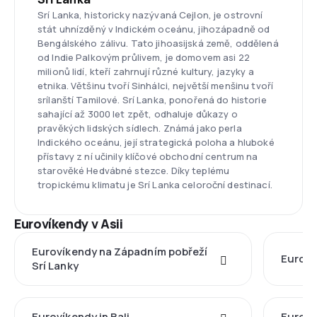
Srí Lanka, historicky nazývaná Cejlon, je ostrovní
stát uhnízděný v Indickém oceánu, jihozápadně od
Bengálského zálivu. Tato jihoasijská země, oddělená
od Indie Palkovým průlivem, je domovem asi 22
milionů lidí, kteří zahrnují různé kultury, jazyky a
etnika. Většinu tvoří Sinhálci, největší menšinu tvoří
srílanští Tamilové. Srí Lanka, ponořená do historie
sahající až 3000 let zpět, odhaluje důkazy o
pravěkých lidských sídlech. Známá jako perla
Indického oceánu, její strategická poloha a hluboké
přístavy z ní učinily klíčové obchodní centrum na
starověké Hedvábné stezce. Díky teplému
tropickému klimatu je Srí Lanka celoroční destinací.
Eurovíkendy v Asii
Eurovíkendy na Západním pobřeží
Euroví
Srí Lanky
Eurovíkendy in Bali
Euroví