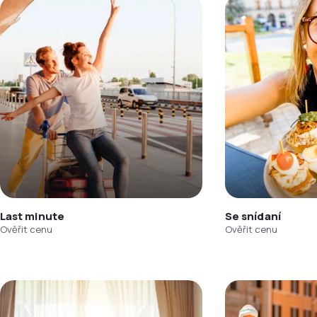
Last minute
Se snídaní
Ověřit cenu
Ověřit cenu