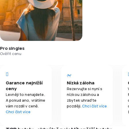
Pro singles
Ověřit cenu
Garance nejnižší
Nízká záloha
ceny
Rezervujte si nyní s
Levněji to nenajdete.
nízkou zálohou a
A pokud ano, vrátíme
zbytek uhraďte
vám rozdíl v ceně.
později.
Chci číst více
Chci číst více