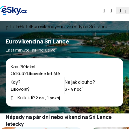
Let+Hotel
Eurovíkendy
Eurovíkendy na Srí Lance
Eurovíkend na Srí Lance
Last minute, all-inclusive
Kam?
Odkud?
Kdy?
Na jak dlouho?
Kolik lidí?
Nápady na pár dní nebo víkend na Srí Lance
letecky