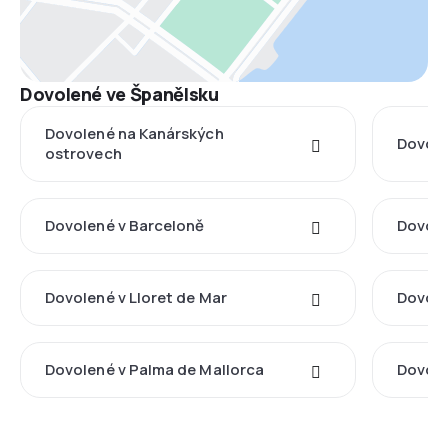
Dovolené ve Španělsku
Dovolené na Kanárských
Dovole
ostrovech
Dovolené v Barceloně
Dovole
Dovolené v Lloret de Mar
Dovole
Dovolené v Palma de Mallorca
Dovole