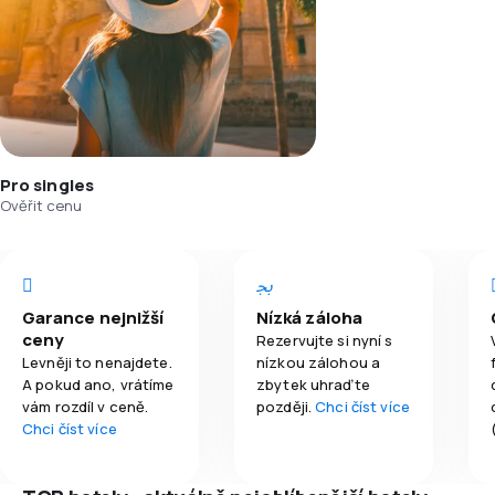
Pro singles
Ověřit cenu
Garance nejnižší
Nízká záloha
ceny
Rezervujte si nyní s
Levněji to nenajdete.
nízkou zálohou a
A pokud ano, vrátíme
zbytek uhraďte
vám rozdíl v ceně.
později.
Chci číst více
Chci číst více