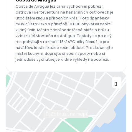
Costa de Antigua ležící na východním pobřeží
ostrova Fuerteventura na Kanárských ostrovech je
útočištěm klidu a přírodních krás. Toto španělsky
mluvící letovisko s přibližně 10 000 obyvateli nabízí
klidný únik. Město zdobí nedotčené pláže a hrůzu
vzbuzující Montaña de Antigua. Teploty se po celý
rok pohybují v rozmezí 18-24°C, díky čemuž je pro
návštěvu ideální každé roční období. Prozkoumejte
místní kuchyni, dopřejte si vodní sporty nebo si
jednoduše vychutnejte klidné výhledy na pobřeží.
Zobrazit na mapě