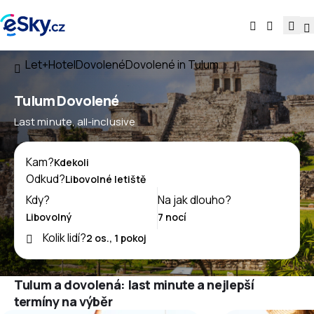
Let+Hotel
Dovolené
Dovolené in Tulum
Tulum Dovolené
Last minute, all-inclusive
Kam?
Odkud?
Kdy?
Na jak dlouho?
Kolik lidí?
Tulum a dovolená: last minute a nejlepší
termíny na výběr