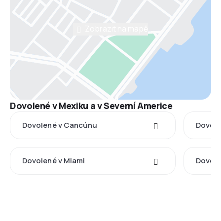
Zobrazit na mapě
Dovolené v Mexiku a v Severní Americe
Dovolené v Cancúnu
Dovole
Dovolené v Miami
Dovole