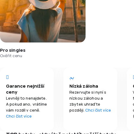
Pro singles
Ověřit cenu
Garance nejnižší
Nízká záloha
ceny
Rezervujte si nyní s
Levněji to nenajdete.
nízkou zálohou a
A pokud ano, vrátíme
zbytek uhraďte
vám rozdíl v ceně.
později.
Chci číst více
Chci číst více