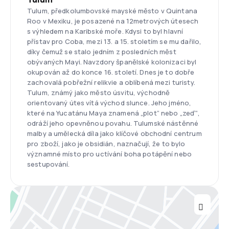
Tulum, předkolumbovské mayské město v Quintana
Roo v Mexiku, je posazené na 12metrových útesech
s výhledem na Karibské moře. Kdysi to byl hlavní
přístav pro Coba, mezi 13. a 15. stoletím se mu dařilo,
díky čemuž se stalo jedním z posledních měst
obývaných Mayi. Navzdory španělské kolonizaci byl
okupován až do konce 16. století. Dnes je to dobře
zachovalá pobřežní relikvie a oblíbená mezi turisty.
Tulum, známý jako město úsvitu, východně
orientovaný útes vítá východ slunce. Jeho jméno,
které na Yucatánu Maya znamená „plot“ nebo „zeď“,
odráží jeho opevněnou povahu. Tulumské nástěnné
malby a umělecká díla jako klíčové obchodní centrum
pro zboží, jako je obsidián, naznačují, že to bylo
významné místo pro uctívání boha potápění nebo
sestupování.