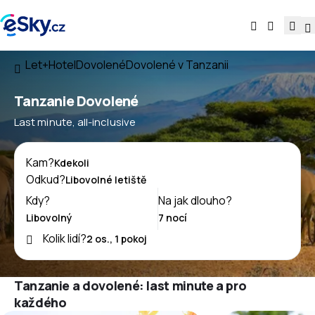
Let+Hotel
Dovolené
Dovolené v Tanzanii
Tanzanie Dovolené
Last minute, all-inclusive
Kam?
Odkud?
Kdy?
Na jak dlouho?
Kolik lidí?
Tanzanie a dovolené: last minute a pro
každého