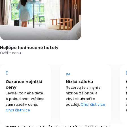
Nejlépe hodnocené hotely
Ověřit cenu
Garance nejnižší
Nízká záloha
ceny
Rezervujte si nyní s
Levněji to nenajdete.
nízkou zálohou a
A pokud ano, vrátíme
zbytek uhraďte
vám rozdíl v ceně.
později.
Chci číst více
Chci číst více