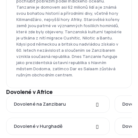
pochlubit pobřežím podél Indického oceánu.
Tanzanie je domovem asi 62 milionů lidí a je známá
svou bohatou historií a přírodními divy, včetně hory
Kilimandžáro, nejvyšší hory Afriky. Starověké kořeny
země jsou patrné ve významných fosiliích hominidů,
které zde byly objeveny. Tanzanská kulturní tapisérie
je utkána z nití migrace Cushitic, Nilotic a Bantu.
Kdysi pod německou a britskou nadvládou získalo v
60. letech nezávislost a sloučením se Zanzibarem
vznikla současná republika. Dnes Tanzanie funguje
jako prezidentská ústavní republika s hlavním
městem Dodoma, zatímco Dar es Salaam zůstává
rušným obchodním centrem.
Dovolené v Africe
Dovolené na Zanzibaru
Dovole
Dovolené v Hurghadě
Dovole