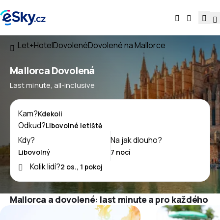
Let+Hotel
Dovolené
Dovolené na Mallorce
Mallorca Dovolená
Last minute, all-inclusive
Kam?
Odkud?
Kdy?
Na jak dlouho?
Kolik lidí?
Mallorca a dovolené: last minute a pro každého