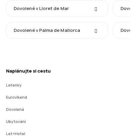
Dovolené v Lloret de Mar
Dovole
Dovolené v Palma de Mallorca
Dovole
Naplánujte si cestu
Letenky
Eurovíkend
Dovolená
Ubytování
Let+Hotel