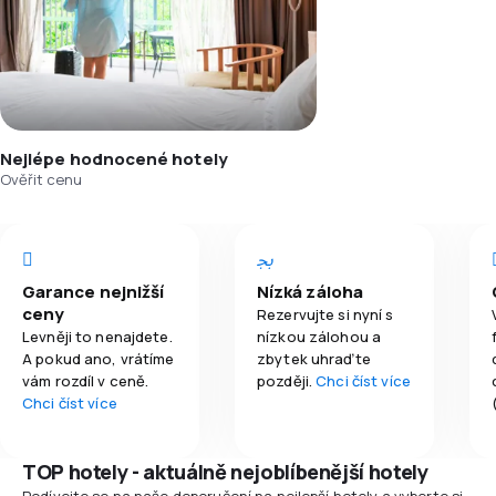
Nejlépe hodnocené hotely
Ověřit cenu
Garance nejnižší
Nízká záloha
ceny
Rezervujte si nyní s
Levněji to nenajdete.
nízkou zálohou a
A pokud ano, vrátíme
zbytek uhraďte
vám rozdíl v ceně.
později.
Chci číst více
Chci číst více
TOP hotely - aktuálně nejoblíbenější hotely
Podívejte se na naše doporučení na nejlepší hotely a vyberte si