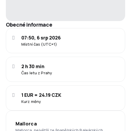
Obecné informace
07:50, 6 srp 2026
Místní čas (UTC+1)
2 h 30 min
Čas letu z Prahy
1 EUR = 24.19 CZK
Kurz měny
Mallorca
Mallorca, největší ze španělských Baleárských