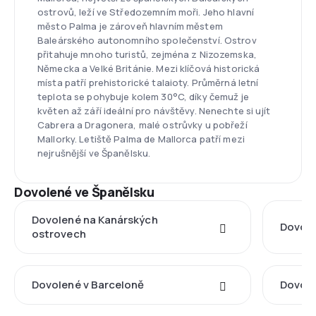
ostrovů, leží ve Středozemním moři. Jeho hlavní
město Palma je zároveň hlavním městem
Baleárského autonomního společenství. Ostrov
přitahuje mnoho turistů, zejména z Nizozemska,
Německa a Velké Británie. Mezi klíčová historická
místa patří prehistorické talaioty. Průměrná letní
teplota se pohybuje kolem 30°C, díky čemuž je
květen až září ideální pro návštěvy. Nenechte si ujít
Cabrera a Dragonera, malé ostrůvky u pobřeží
Mallorky. Letiště Palma de Mallorca patří mezi
nejrušnější ve Španělsku.
Dovolené ve Španělsku
Dovolené na Kanárských
Dovole
ostrovech
Dovolené v Barceloně
Dovole