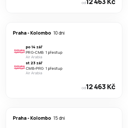
12 463 Kč
od
Praha
-
Kolombo
10 dni
po 14 zář
PRG
-
CMB
·
1 přestup
Air Arabia
st 23 zář
CMB
-
PRG
·
1 přestup
Air Arabia
12 463 Kč
od
Praha
-
Kolombo
15 dni