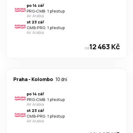
po 14 zář
PRG
-
CMB
·
1 přestup
Air Arabia
st 23 zář
CMB
-
PRG
·
1 přestup
Air Arabia
12 463 Kč
od
Praha
-
Kolombo
10 dni
po 14 zář
PRG
-
CMB
·
1 přestup
Air Arabia
st 23 zář
CMB
-
PRG
·
1 přestup
Air Arabia