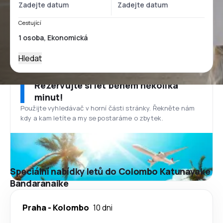
Cestující
Hledat
Rezervujte si let během několika
minut!
Použijte vyhledávač v horní části stránky. Řekněte nám
kdy a kam letíte a my se postaráme o zbytek.
Speciální nabídky letů do Colombo Katunayake
Bandaranaike
Praha
-
Kolombo
10 dni