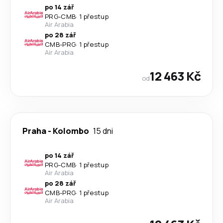
po 14 zář
PRG
-
CMB
·
1 přestup
Air Arabia
po 28 zář
CMB
-
PRG
·
1 přestup
Air Arabia
12 463 Kč
od
Praha
-
Kolombo
15 dni
po 14 zář
PRG
-
CMB
·
1 přestup
Air Arabia
po 28 zář
CMB
-
PRG
·
1 přestup
Air Arabia