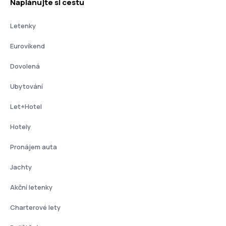
Naplánujte si cestu
Letenky
Eurovíkend
Dovolená
Ubytování
Let+Hotel
Hotely
Pronájem auta
Jachty
Akční letenky
Charterové lety