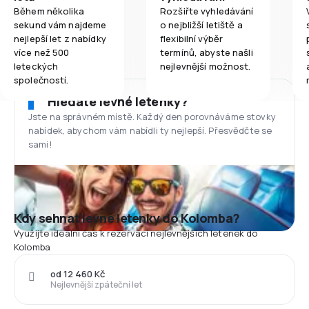
Během několika
Rozšiřte vyhledávání
sekund vám najdeme
o nejbližší letiště a
nejlepší let z nabídky
flexibilní výběr
více než 500
termínů, abyste našli
leteckých
nejlevnější možnost.
společností.
Hledáte levné letenky?
Jste na správném místě. Každý den porovnáváme stovky
nabídek, abychom vám nabídli ty nejlepší. Přesvědčte se
sami!
Kdy sehnat levné letenky do Kolomba?
Využijte ideální čas k rezervaci nejlevnějších letenek do
Kolomba
od 12 460 Kč
Nejlevnější zpáteční let