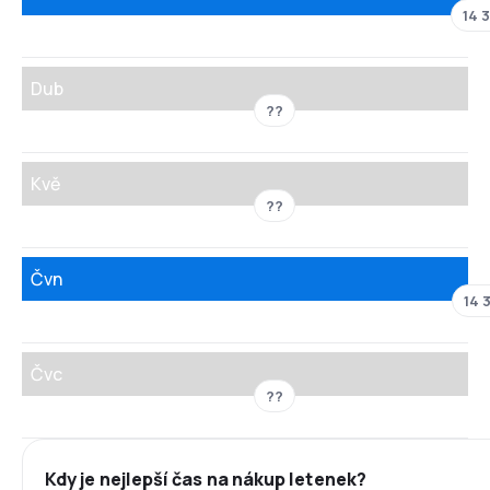
14 
Dub
??
Kvě
??
Čvn
14 
Čvc
??
Kdy je nejlepší čas na nákup letenek?