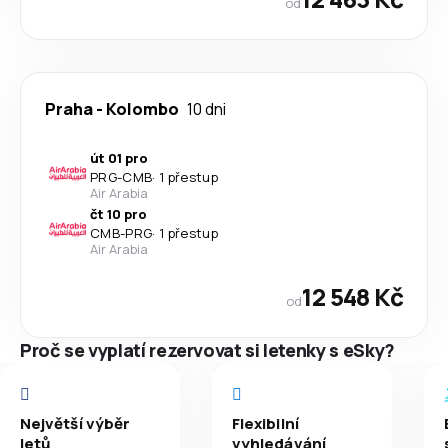
od
Praha
-
Kolombo
10 dni
út 01 pro
PRG
-
CMB
·
1 přestup
Air Arabia
čt 10 pro
CMB
-
PRG
·
1 přestup
Air Arabia
12 548 Kč
od
Proč se vyplatí rezervovat si letenky s eSky?
Největší výběr
Flexibilní
letů
vyhledávání