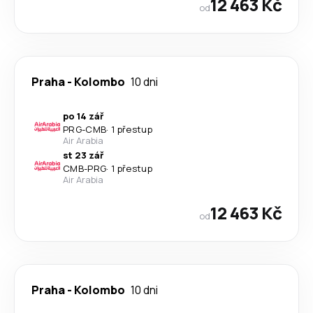
12 463 Kč
od
Praha
-
Kolombo
10 dni
po 14 zář
PRG
-
CMB
·
1 přestup
Air Arabia
st 23 zář
CMB
-
PRG
·
1 přestup
Air Arabia
12 463 Kč
od
Praha
-
Kolombo
10 dni