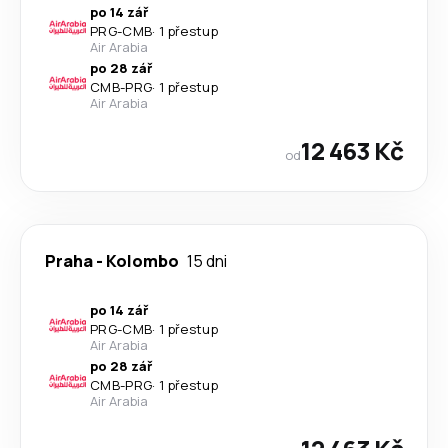
po 14 zář
PRG
-
CMB
·
1 přestup
Air Arabia
po 28 zář
CMB
-
PRG
·
1 přestup
Air Arabia
12 463 Kč
od
Praha
-
Kolombo
15 dni
po 14 zář
PRG
-
CMB
·
1 přestup
Air Arabia
po 28 zář
CMB
-
PRG
·
1 přestup
Air Arabia