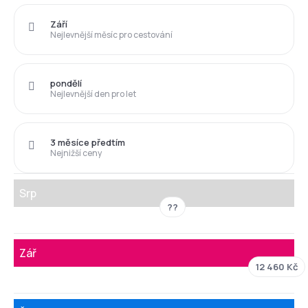
Září
Nejlevnější měsíc pro cestování
pondělí
Nejlevnější den pro let
3 měsíce předtím
Nejnižší ceny
Srp
??
Zář
12 460 Kč