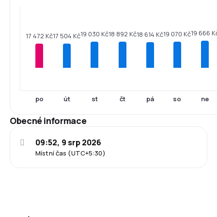
19 666 K
19 070 Kč
19 030 Kč
18 892 Kč
18 614 Kč
17 504 Kč
17 472 Kč
po
út
st
čt
pá
so
ne
Obecné informace
09:52, 9 srp 2026
Místní čas (UTC+5:30)