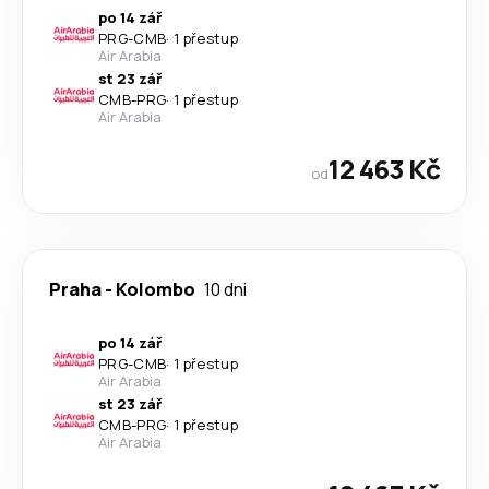
po 14 zář
PRG
-
CMB
·
1 přestup
Air Arabia
st 23 zář
CMB
-
PRG
·
1 přestup
Air Arabia
12 463 Kč
od
Praha
-
Kolombo
10 dni
po 14 zář
PRG
-
CMB
·
1 přestup
Air Arabia
st 23 zář
CMB
-
PRG
·
1 přestup
Air Arabia