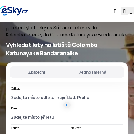
Letenky
Letenky na Srí Lanku
Letenky do
Kolomba
Letenky do Colombo Katunayake Bandaranaike
Vyhledat lety
na
letiště
Colombo
Katunayake Bandaranaike
Zpáteční
Jednosměrná
Odkud
Kam
Odlet
Návrat