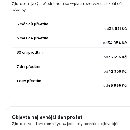
Zjistěte, s jakým předstihem se vyplatí rezervovat si zpáteční
letenky.
6 měsíců předtím
od
34 531 Kč
3 měsíce předtím
od
34 054 Kč
30 dní předtím
od
35 395 Kč
7 dní předtím
od
42 388 Kč
1 den předtím
od
46 966 Kč
Objevte nejlevnější den pro let
Zjistěte, ve který den v týdnu jsou lety obvykle nejlevnější.