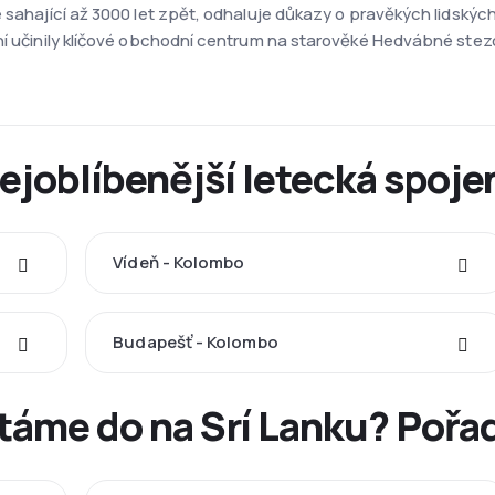
 sahající až 3000 let zpět, odhaluje důkazy o pravěkých lidských
ní učinily klíčové obchodní centrum na starověké Hedvábné stezc
Nejoblíbenější letecká spoje
Vídeň - Kolombo
Budapešť - Kolombo
étáme do na Srí Lanku? Pořa