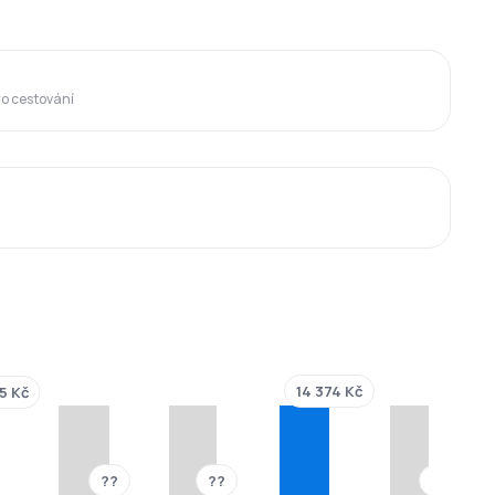
ro cestování
14 374 Kč
5 Kč
??
??
??