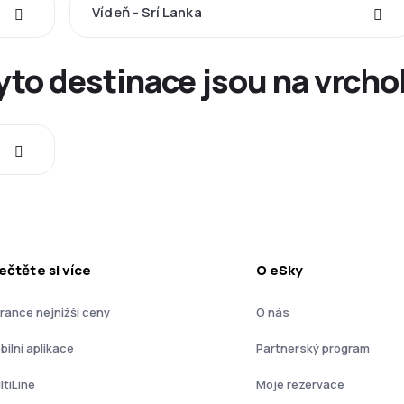
Vídeň - Srí Lanka
Tyto destinace jsou na vrch
ečtěte si více
O eSky
rance nejnižší ceny
O nás
bilní aplikace
Partnerský program
ltiLine
Moje rezervace