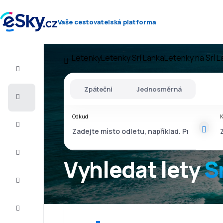
Vaše cestovatelská platforma
Letenky
Letenky Srí Lanka
Letenky na Srí 
Let+Hotel
Zpáteční
Jednosměrná
Letenky
Odkud
Dovolená
Léto
2026
Vyhledat lety
S
Zima
2026/27
Last
minute