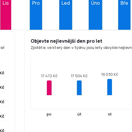
Lis
Pro
Led
Úno
Bře
Objevte nejlevnější den pro let
vat
Zjistěte, ve který den v týdnu jsou lety obvykle nejlevn
 Kč
19 030 Kč
17 504 Kč
17 472 Kč
Kč
Kč
po
út
st
Kč
Kč