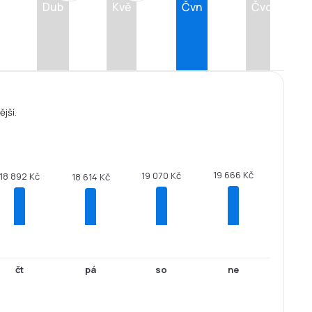
Dub
Kvě
Čvn
Čvc
ější.
19 666 Kč
19 070 Kč
18 892 Kč
18 614 Kč
čt
pá
so
ne