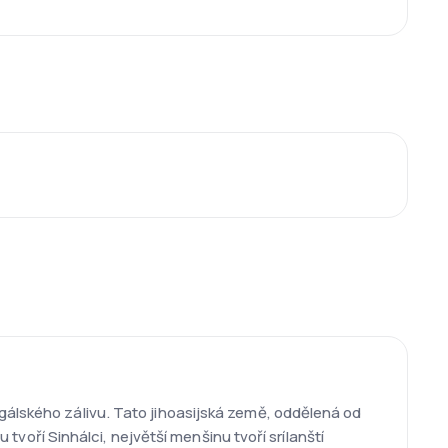
gálského zálivu. Tato jihoasijská země, oddělená od
 tvoří Sinhálci, největší menšinu tvoří srílanští