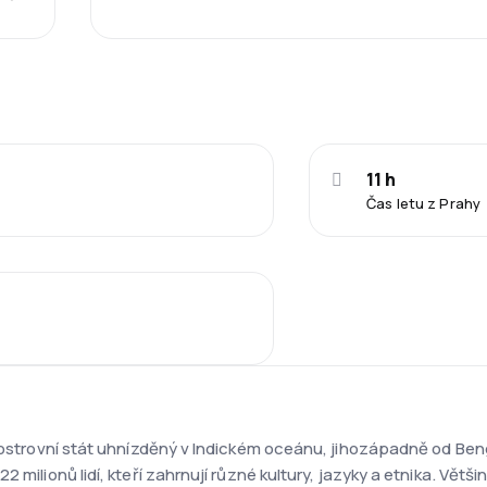
11 h
Čas letu z Prahy
e ostrovní stát uhnízděný v Indickém oceánu, jihozápadně od Ben
milionů lidí, kteří zahrnují různé kultury, jazyky a etnika. Většinu