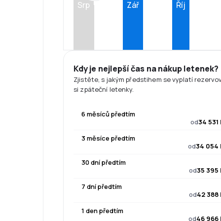
Srp
Zář
Říj
Kdy je nejlepší čas na nákup letenek?
Zjistěte, s jakým předstihem se vyplatí rezervo
si zpáteční letenky.
6 měsíců předtím
od
34 531
3 měsíce předtím
od
34 054 
30 dní předtím
od
35 395 
7 dní předtím
od
42 388 
1 den předtím
od
46 966 