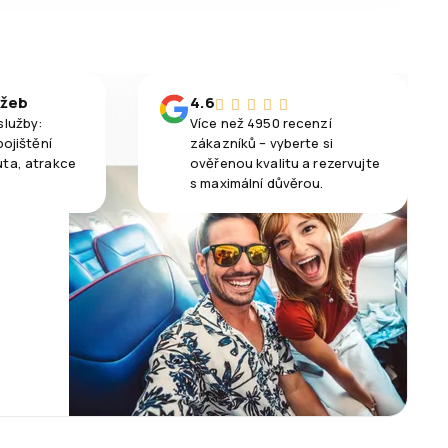
užeb
4.6
služby:
Více než 4950 recenzí
pojištění
zákazníků – vyberte si
uta, atrakce
ověřenou kvalitu a rezervujte
s maximální důvěrou.