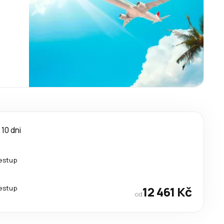
10 dni
řestup
řestup
12 461 Kč
od