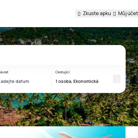
Zkuste apku
Můj účet
ávrat
Cestující