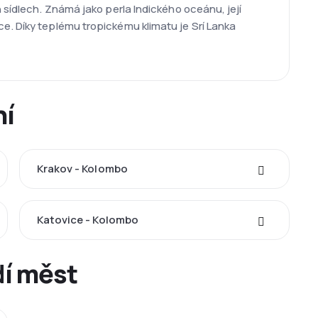
 sídlech. Známá jako perla Indického oceánu, její
e. Díky teplému tropickému klimatu je Srí Lanka
ní
Krakov - Kolombo
Katovice - Kolombo
dí měst