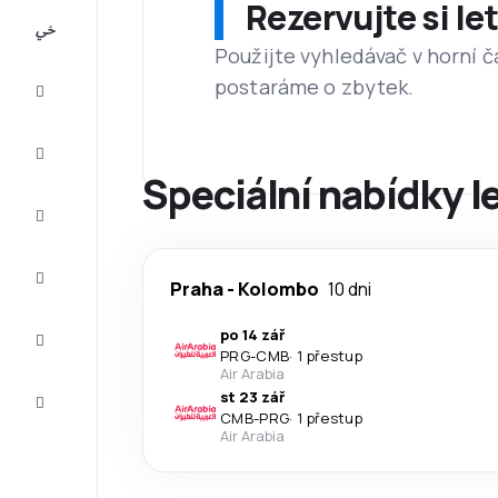
Rezervujte si l
All-
inclusive
Použijte vyhledávač v horní č
postaráme o zbytek.
Eurovíkend
Ubytování
Speciální nabídky l
Akční
letenky
Zkompletujte
Praha
-
Kolombo
10 dni
vaši cestu
Tipy a
po 14 zář
inspirace
PRG
-
CMB
·
1 přestup
Air Arabia
Zákaznický
st 23 zář
servis
CMB
-
PRG
·
1 přestup
Air Arabia