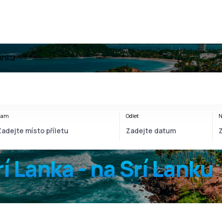
Lanku
Kam
Odlet
N
rí Lanka - na Srí Lanku