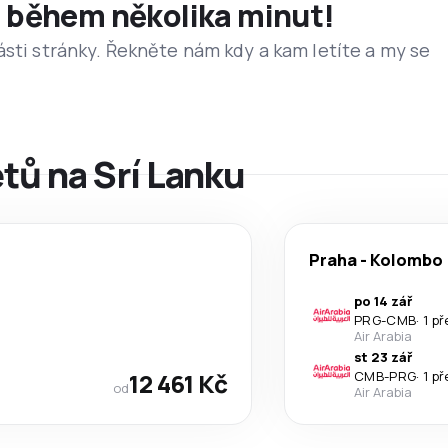
et během několika minut!
ásti stránky. Řekněte nám kdy a kam letíte a my se
etů na Srí Lanku
Praha
-
Kolombo
po 14 zář
PRG
-
CMB
·
1 p
Air Arabia
st 23 zář
12 461 Kč
CMB
-
PRG
·
1 p
od
Air Arabia