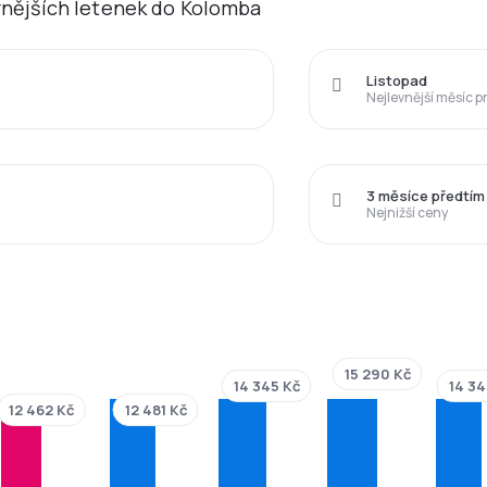
evnějších letenek do Kolomba
Listopad
Nejlevnější měsíc p
3 měsíce předtím
Nejnižší ceny
15 290 Kč
14 345 Kč
14 34
12 481 Kč
12 462 Kč