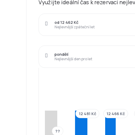
Využijte ideální čas k rezervaci nejl
od 12 462 Kč
Nejlevnější zpáteční let
pondělí
Nejlevnější den pro let
12 481 Kč
12 466 Kč
??