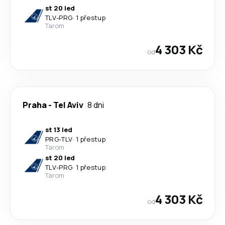
st 20 led
TLV
-
PRG
·
1 přestup
Tarom
4 303 Kč
od
Praha
-
Tel Aviv
8 dni
st 13 led
PRG
-
TLV
·
1 přestup
Tarom
st 20 led
TLV
-
PRG
·
1 přestup
Tarom
4 303 Kč
od