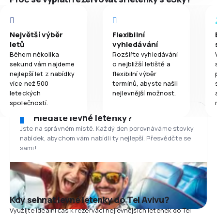
Největší výběr
Flexibilní
letů
vyhledávání
Během několika
Rozšiřte vyhledávání
sekund vám najdeme
o nejbližší letiště a
nejlepší let z nabídky
flexibilní výběr
více než 500
termínů, abyste našli
leteckých
nejlevnější možnost.
společností.
Hledáte levné letenky?
Jste na správném místě. Každý den porovnáváme stovky
nabídek, abychom vám nabídli ty nejlepší. Přesvědčte se
sami!
Kdy sehnat levné letenky do Tel Avivu?
Využijte ideální čas k rezervaci nejlevnějších letenek do Tel