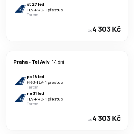
st 27 led
TLV
-
PRG
·
1 přestup
Tarom
4 303 Kč
od
Praha
-
Tel Aviv
14 dni
po 18 led
PRG
-
TLV
·
1 přestup
Tarom
ne 31 led
TLV
-
PRG
·
1 přestup
Tarom
4 303 Kč
od