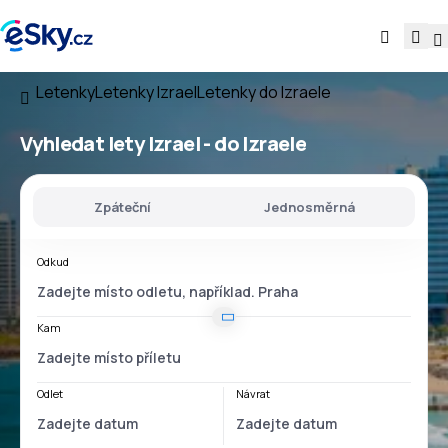
Letenky
Letenky Izrael
Letenky do Izraele
Vyhledat lety
Izrael - do Izraele
Zpáteční
Jednosměrná
Odkud
Kam
Odlet
Návrat