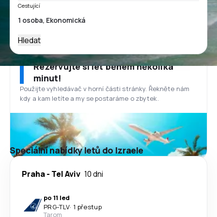
Cestující
Hledat
Rezervujte si let během několika
minut!
Použijte vyhledávač v horní části stránky. Řekněte nám
kdy a kam letíte a my se postaráme o zbytek.
Speciální nabídky letů do Izraele
Praha
-
Tel Aviv
10 dni
po 11 led
PRG
-
TLV
·
1 přestup
Tarom