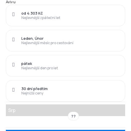
Avivu
od 4 303 Kč
Nejlevnější zpáteční let
Leden, Únor
Nejlevnější měsíc pro cestování
pátek
Nejlevnější den pro let
30 dní předtím
Nejnižší ceny
Srp
??