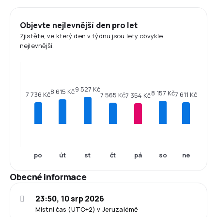
Objevte nejlevnější den pro let
Zjistěte, ve který den v týdnu jsou lety obvykle
nejlevnější.
9 527 Kč
8 615 Kč
8 157 Kč
7 736 Kč
7 611 Kč
7 565 Kč
7 354 Kč
po
út
st
čt
pá
so
ne
Obecné informace
23:50, 10 srp 2026
Místní čas (UTC+2) v Jeruzalémě