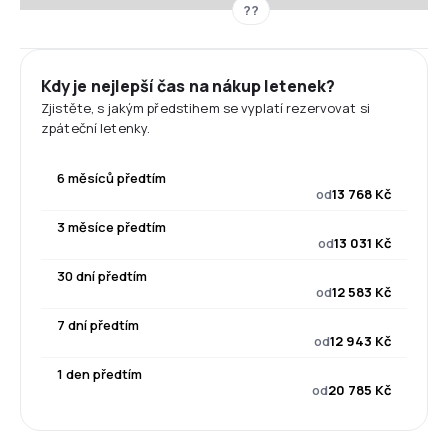
??
Kdy je nejlepší čas na nákup letenek?
Zjistěte, s jakým předstihem se vyplatí rezervovat si
zpáteční letenky.
6 měsíců předtím
od
13 768 Kč
3 měsíce předtím
od
13 031 Kč
30 dní předtím
od
12 583 Kč
7 dní předtím
od
12 943 Kč
1 den předtím
od
20 785 Kč