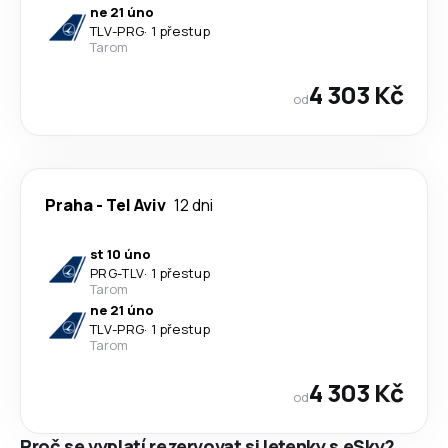
ne 21 úno
TLV
-
PRG
·
1 přestup
Tarom
4 303 Kč
od
Praha
-
Tel Aviv
12 dni
st 10 úno
PRG
-
TLV
·
1 přestup
Tarom
ne 21 úno
TLV
-
PRG
·
1 přestup
Tarom
4 303 Kč
od
Proč se vyplatí rezervovat si letenky s eSky?