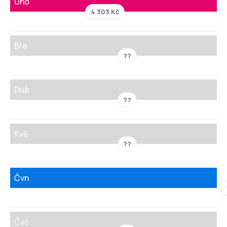
Úno
4 303 Kč
Bře
??
Dub
??
Kvě
??
Čvn
Čvc