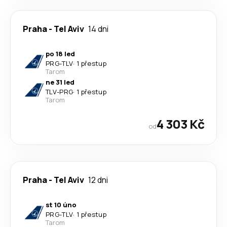
Praha
-
Tel Aviv
14 dni
po 18 led
PRG
-
TLV
·
1 přestup
Tarom
ne 31 led
TLV
-
PRG
·
1 přestup
Tarom
4 303 Kč
od
Praha
-
Tel Aviv
12 dni
st 10 úno
PRG
-
TLV
·
1 přestup
Tarom