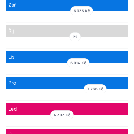
Zář
6 335 Kč
Říj
??
Lis
6 014 Kč
Pro
7 736 Kč
Led
4 303 Kč