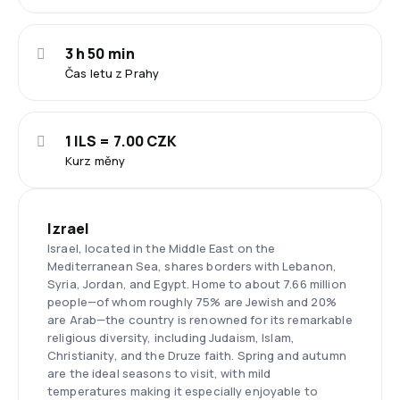
3 h 50 min
Čas letu z Prahy
1 ILS = 7.00 CZK
Kurz měny
Izrael
Israel, located in the Middle East on the
Mediterranean Sea, shares borders with Lebanon,
Syria, Jordan, and Egypt. Home to about 7.66 million
people—of whom roughly 75% are Jewish and 20%
are Arab—the country is renowned for its remarkable
religious diversity, including Judaism, Islam,
Christianity, and the Druze faith. Spring and autumn
are the ideal seasons to visit, with mild
temperatures making it especially enjoyable to