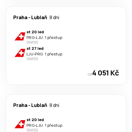
Praha
-
Lublaň
8 dni
st 20 led
PRG
-
LJU
·
1 přestup
SWISS
st 27 led
LJU
-
PRG
·
1 přestup
SWISS
4 051 Kč
od
Praha
-
Lublaň
8 dni
st 20 led
PRG
-
LJU
·
1 přestup
SWISS