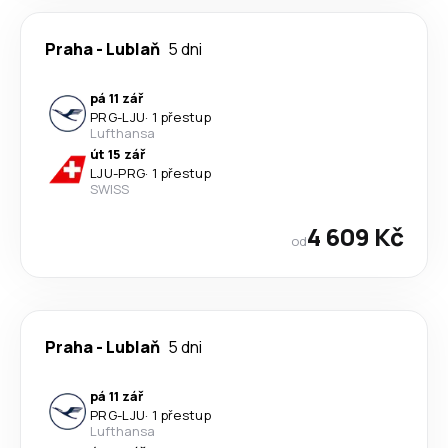
Praha
-
Lublaň
5 dni
pá 11 zář
PRG
-
LJU
·
1 přestup
Lufthansa
út 15 zář
LJU
-
PRG
·
1 přestup
SWISS
4 609 Kč
od
Praha
-
Lublaň
5 dni
pá 11 zář
PRG
-
LJU
·
1 přestup
Lufthansa