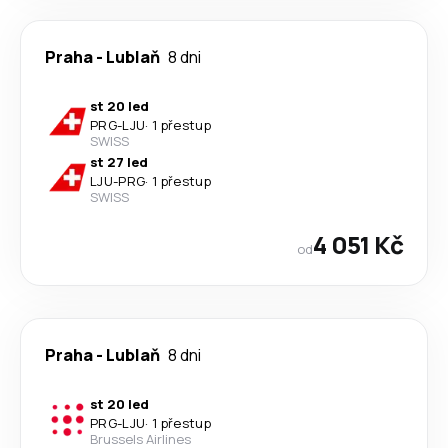
Praha
-
Lublaň
8 dni
st 20 led
PRG
-
LJU
·
1 přestup
SWISS
st 27 led
LJU
-
PRG
·
1 přestup
SWISS
4 051 Kč
od
Praha
-
Lublaň
8 dni
st 20 led
PRG
-
LJU
·
1 přestup
Brussels Airlines