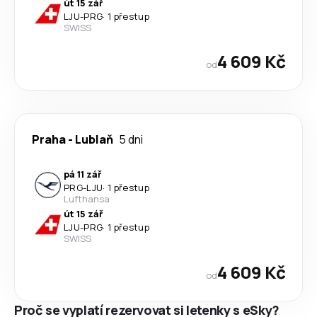
út 15 zář
LJU
-
PRG
·
1 přestup
SWISS
4 609 Kč
od
Praha
-
Lublaň
5 dni
pá 11 zář
PRG
-
LJU
·
1 přestup
Lufthansa
út 15 zář
LJU
-
PRG
·
1 přestup
SWISS
4 609 Kč
od
Proč se vyplatí rezervovat si letenky s eSky?