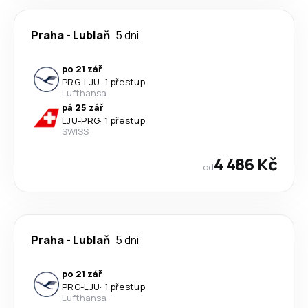
Praha
-
Lublaň
5 dni
po 21 zář
PRG
-
LJU
·
1 přestup
Lufthansa
pá 25 zář
LJU
-
PRG
·
1 přestup
SWISS
4 486 Kč
od
Praha
-
Lublaň
5 dni
po 21 zář
PRG
-
LJU
·
1 přestup
Lufthansa