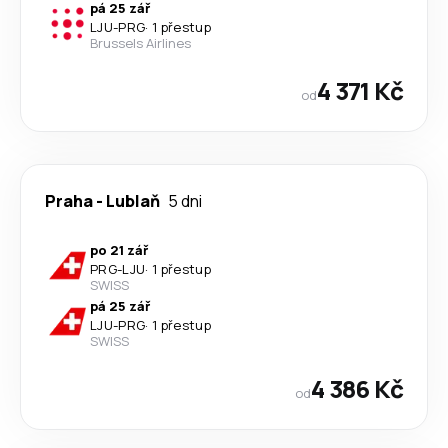
pá 25 zář
LJU
-
PRG
·
1 přestup
Brussels Airlines
4 371 Kč
od
Praha
-
Lublaň
5 dni
po 21 zář
PRG
-
LJU
·
1 přestup
SWISS
pá 25 zář
LJU
-
PRG
·
1 přestup
SWISS
4 386 Kč
od