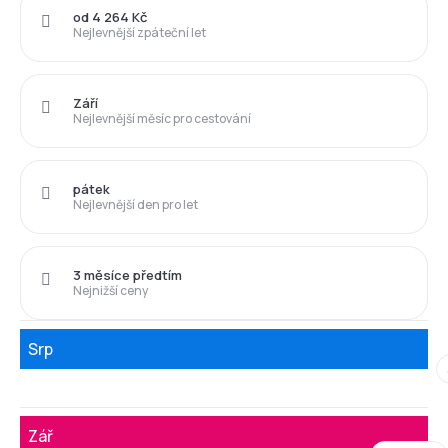
od 4 264 Kč
Nejlevnější zpáteční let
Září
Nejlevnější měsíc pro cestování
pátek
Nejlevnější den pro let
3 měsíce předtím
Nejnižší ceny
Srp
Zář