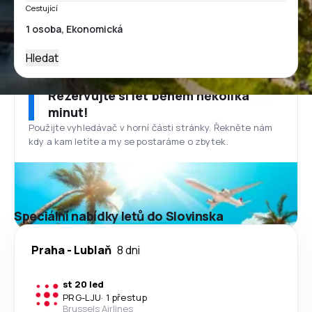
Cestující
Hledat
Rezervujte si let během několika
minut!
Použijte vyhledávač v horní části stránky. Řekněte nám
kdy a kam letíte a my se postaráme o zbytek.
Speciální nabídky letů do Slovinska
Praha
-
Lublaň
8 dni
st 20 led
PRG
-
LJU
·
1 přestup
Brussels Airlines