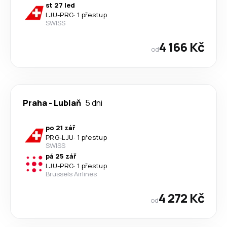
st 27 led
LJU
-
PRG
·
1 přestup
SWISS
4 166 Kč
od
Praha
-
Lublaň
5 dni
po 21 zář
PRG
-
LJU
·
1 přestup
SWISS
pá 25 zář
LJU
-
PRG
·
1 přestup
Brussels Airlines
4 272 Kč
od