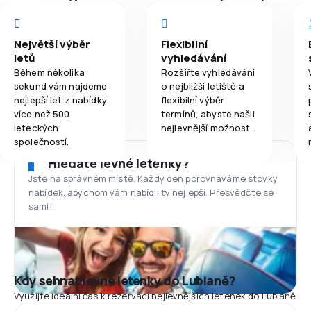
Největší výběr
Flexibilní
letů
vyhledávání
Během několika
Rozšiřte vyhledávání
sekund vám najdeme
o nejbližší letiště a
nejlepší let z nabídky
flexibilní výběr
více než 500
termínů, abyste našli
leteckých
nejlevnější možnost.
společností.
Hledáte levné letenky?
Jste na správném místě. Každý den porovnáváme stovky
nabídek, abychom vám nabídli ty nejlepší. Přesvědčte se
sami!
Kdy sehnat levné letenky do Lublaně?
Využijte ideální čas k rezervaci nejlevnějších letenek do Lublaně