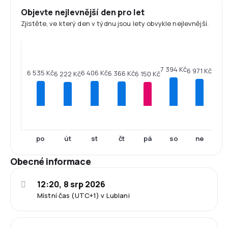
Objevte nejlevnější den pro let
Zjistěte, ve který den v týdnu jsou lety obvykle nejlevnější.
7 394 Kč
6 971 Kč
6 535 Kč
6 406 Kč
6 366 Kč
6 222 Kč
6 150 Kč
po
út
st
čt
pá
so
ne
Obecné informace
12:20, 8 srp 2026
Místní čas (UTC+1) v Lublani