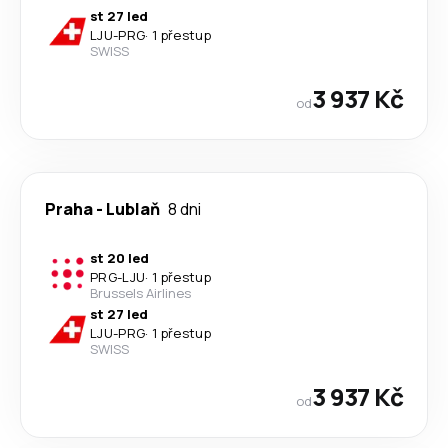
st 27 led
LJU
-
PRG
·
1 přestup
SWISS
3 937 Kč
od
Praha
-
Lublaň
8 dni
st 20 led
PRG
-
LJU
·
1 přestup
Brussels Airlines
st 27 led
LJU
-
PRG
·
1 přestup
SWISS
3 937 Kč
od