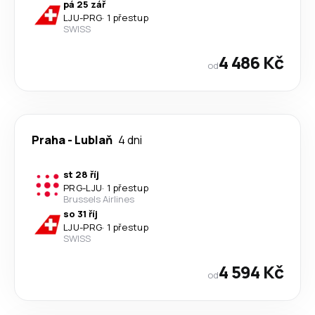
pá 25 zář
LJU
-
PRG
·
1 přestup
SWISS
4 486 Kč
od
Praha
-
Lublaň
4 dni
st 28 říj
PRG
-
LJU
·
1 přestup
Brussels Airlines
so 31 říj
LJU
-
PRG
·
1 přestup
SWISS
4 594 Kč
od