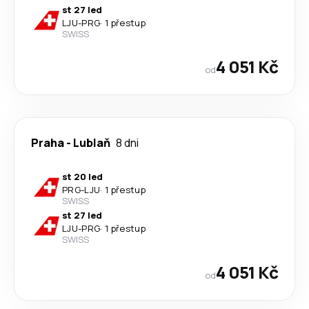
st 27 led
LJU
-
PRG
·
1 přestup
SWISS
4 051 Kč
od
Praha
-
Lublaň
8 dni
st 20 led
PRG
-
LJU
·
1 přestup
SWISS
st 27 led
LJU
-
PRG
·
1 přestup
SWISS
4 051 Kč
od