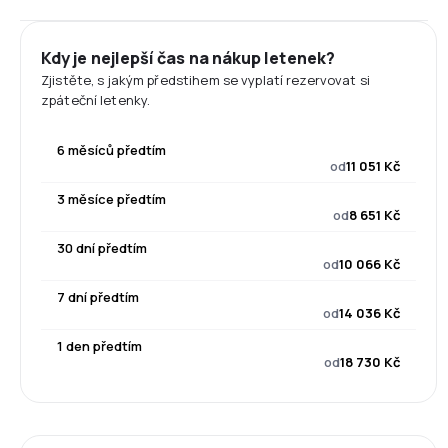
Kdy je nejlepší čas na nákup letenek?
Zjistěte, s jakým předstihem se vyplatí rezervovat si
zpáteční letenky.
6 měsíců předtím
od
11 051 Kč
3 měsíce předtím
od
8 651 Kč
30 dní předtím
od
10 066 Kč
7 dní předtím
od
14 036 Kč
1 den předtím
od
18 730 Kč