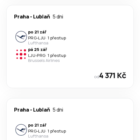
Praha
-
Lublaň
5 dni
po 21 zář
PRG
-
LJU
·
1 přestup
Lufthansa
pá 25 zář
LJU
-
PRG
·
1 přestup
Brussels Airlines
4 371 Kč
od
Praha
-
Lublaň
5 dni
po 21 zář
PRG
-
LJU
·
1 přestup
Lufthansa