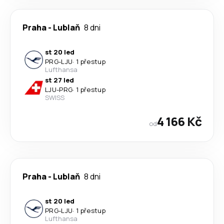
Praha
-
Lublaň
8 dni
st 20 led
PRG
-
LJU
·
1 přestup
Lufthansa
st 27 led
LJU
-
PRG
·
1 přestup
SWISS
4 166 Kč
od
Praha
-
Lublaň
8 dni
st 20 led
PRG
-
LJU
·
1 přestup
Lufthansa