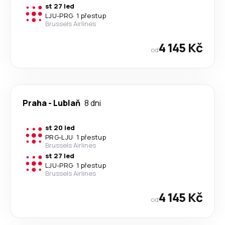
st 27 led
LJU
-
PRG
·
1 přestup
Brussels Airlines
4 145 Kč
od
Praha
-
Lublaň
8 dni
st 20 led
PRG
-
LJU
·
1 přestup
Brussels Airlines
st 27 led
LJU
-
PRG
·
1 přestup
Brussels Airlines
4 145 Kč
od