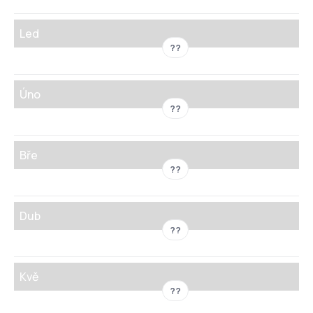
Led
??
Úno
??
Bře
??
Dub
??
Kvě
??