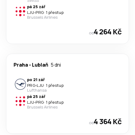
SWISS
pá 25 zář
LJU
-
PRG
·
1 přestup
Brussels Airlines
4 264 Kč
od
Praha
-
Lublaň
5 dni
po 21 zář
PRG
-
LJU
·
1 přestup
Lufthansa
pá 25 zář
LJU
-
PRG
·
1 přestup
Brussels Airlines
4 364 Kč
od