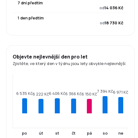
7 dní předtím
od
14 036 Kč
1 den předtím
od
18 730 Kč
Objevte nejlevnější den pro let
Zjistěte, ve který den v týdnu jsou lety obvykle nejlevnější.
7 394 Kč
6 971 Kč
6 535 Kč
6 406 Kč
6 366 Kč
6 222 Kč
6 150 Kč
po
út
st
čt
pá
so
ne