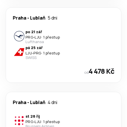
Praha
-
Lublaň
5 dni
po 21 zář
PRG
-
LJU
·
1 přestup
Lufthansa
pá 25 zář
LJU
-
PRG
·
1 přestup
SWISS
4 478 Kč
od
Praha
-
Lublaň
4 dni
st 28 říj
PRG
-
LJU
·
1 přestup
Brussels Airlines