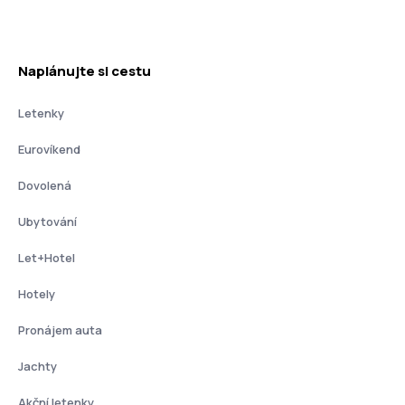
Naplánujte si cestu
Letenky
Eurovíkend
Dovolená
Ubytování
Let+Hotel
Hotely
Pronájem auta
Jachty
Akční letenky