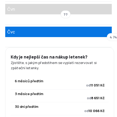
Čvn
??
Čvc
4 74
Kdy je nejlepší čas na nákup letenek?
Zjistěte, s jakým předstihem se vyplatí rezervovat si
zpáteční letenky.
6 měsíců předtím
od
11 051 Kč
3 měsíce předtím
od
8 651 Kč
30 dní předtím
od
10 066 Kč