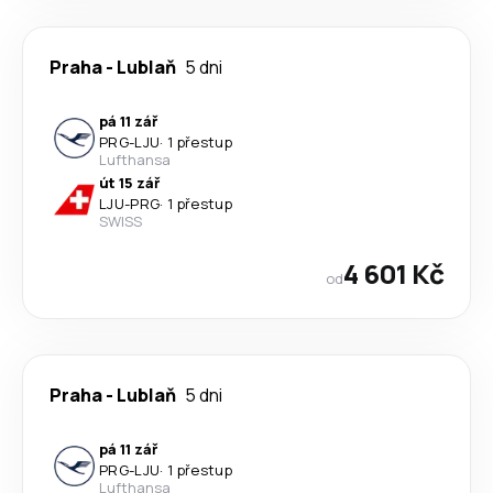
Praha
-
Lublaň
5 dni
pá 11 zář
PRG
-
LJU
·
1 přestup
Lufthansa
út 15 zář
LJU
-
PRG
·
1 přestup
SWISS
4 601 Kč
od
Praha
-
Lublaň
5 dni
pá 11 zář
PRG
-
LJU
·
1 přestup
Lufthansa