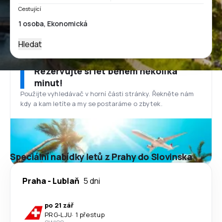
Cestující
Hledat
Rezervujte si let během několika
minut!
Použijte vyhledávač v horní části stránky. Řekněte nám
kdy a kam letíte a my se postaráme o zbytek.
Speciální nabídky letů z Prahy do Slovinska
Praha
-
Lublaň
5 dni
po 21 zář
PRG
-
LJU
·
1 přestup