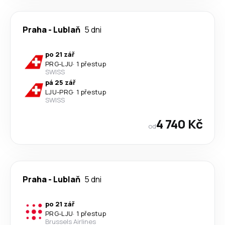
Praha
-
Lublaň
5 dni
po 21 zář
PRG
-
LJU
·
1 přestup
SWISS
pá 25 zář
LJU
-
PRG
·
1 přestup
SWISS
4 740 Kč
od
Praha
-
Lublaň
5 dni
po 21 zář
PRG
-
LJU
·
1 přestup
Brussels Airlines