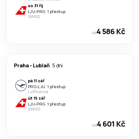
so 31 říj
LJU
-
PRG
·
1 přestup
SWISS
4 586 Kč
od
Praha
-
Lublaň
5 dni
pá 11 zář
PRG
-
LJU
·
1 přestup
Lufthansa
út 15 zář
LJU
-
PRG
·
1 přestup
SWISS
4 601 Kč
od