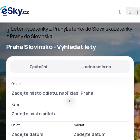
Letenky
Letenky z Prahy
Letenky do Slovinska
Letenky
z Prahy do Slovinska
Praha Slovinsko
- Vyhledat lety
Zpáteční
Jednosměrná
Odkud
Kam
Odlet
Návrat