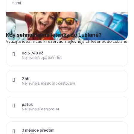
sami!
Kdy sehnat levné letenky do Lublaně?
Využijte ideální čas k rezervaci nejlevnějších letenek do Lublaně
od 3 740 Kč
Nejlevnější zpáteční let
Září
Nejlevnější měsíc pro cestování
pátek
Nejlevnější den pro let
3 měsíce předtím