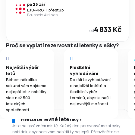
pá 25 zář
LJU
-
PRG
·
1 přestup
Brussels Airlines
4 833 Kč
od
Proč se vyplatí rezervovat si letenky s eSky?
Největší výběr
Flexibilní
letů
vyhledávání
Během několika
Rozšiřte vyhledávání
sekund vám najdeme
o nejbližší letiště a
nejlepší let z nabídky
flexibilní výběr
více než 500
termínů, abyste našli
leteckých
nejlevnější možnost.
společností.
Hledáte levné letenky?
Jste na správném místě. Každý den porovnáváme stovky
nabídek, abychom vám nabídli ty nejlepší. Přesvědčte se