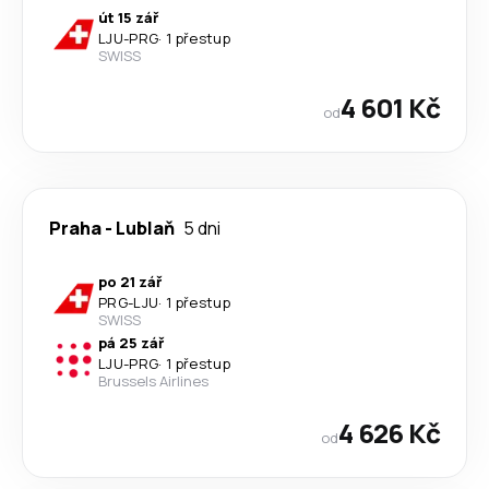
út 15 zář
LJU
-
PRG
·
1 přestup
SWISS
4 601 Kč
od
Praha
-
Lublaň
5 dni
po 21 zář
PRG
-
LJU
·
1 přestup
SWISS
pá 25 zář
LJU
-
PRG
·
1 přestup
Brussels Airlines
4 626 Kč
od