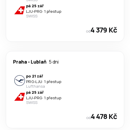
pá 25 zář
LJU
-
PRG
·
1 přestup
SWISS
4 379 Kč
od
Praha
-
Lublaň
5 dni
po 21 zář
PRG
-
LJU
·
1 přestup
Lufthansa
pá 25 zář
LJU
-
PRG
·
1 přestup
SWISS
4 478 Kč
od