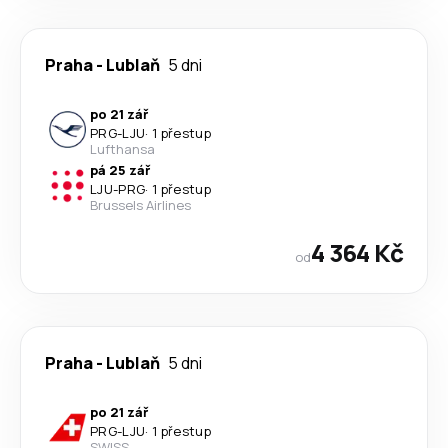
Praha
-
Lublaň
5 dni
po 21 zář
PRG
-
LJU
·
1 přestup
Lufthansa
pá 25 zář
LJU
-
PRG
·
1 přestup
Brussels Airlines
4 364 Kč
od
Praha
-
Lublaň
5 dni
po 21 zář
PRG
-
LJU
·
1 přestup
SWISS