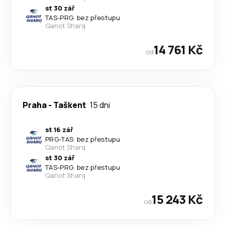
st 30 zář
TAS
-
PRG
·
bez přestupu
Qanot Sharq
14 761 Kč
od
Praha
-
Taškent
15 dni
st 16 zář
PRG
-
TAS
·
bez přestupu
Qanot Sharq
st 30 zář
TAS
-
PRG
·
bez přestupu
Qanot Sharq
15 243 Kč
od