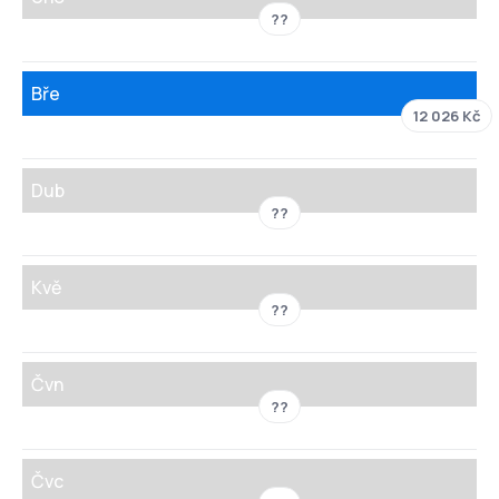
??
Bře
12 026 Kč
Dub
??
Kvě
??
Čvn
??
Čvc