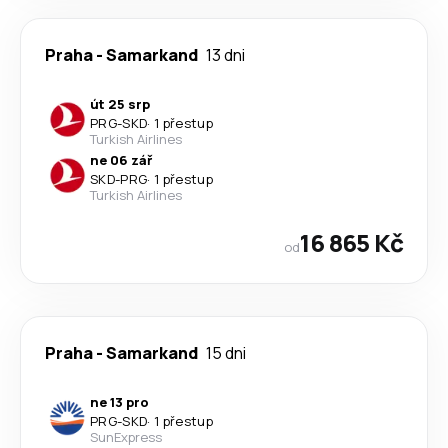
Praha
-
Samarkand
13 dni
út 25 srp
PRG
-
SKD
·
1 přestup
Turkish Airlines
ne 06 zář
SKD
-
PRG
·
1 přestup
Turkish Airlines
16 865 Kč
od
Praha
-
Samarkand
15 dni
ne 13 pro
PRG
-
SKD
·
1 přestup
SunExpress