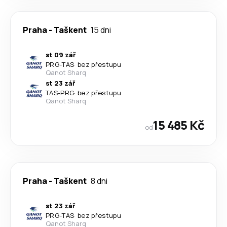
Praha
-
Taškent
15 dni
st 09 zář
PRG
-
TAS
·
bez přestupu
Qanot Sharq
st 23 zář
TAS
-
PRG
·
bez přestupu
Qanot Sharq
15 485 Kč
od
Praha
-
Taškent
8 dni
st 23 zář
PRG
-
TAS
·
bez přestupu
Qanot Sharq