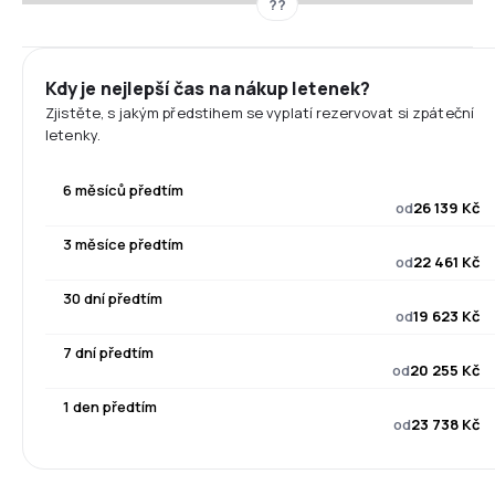
??
Kdy je nejlepší čas na nákup letenek?
Zjistěte, s jakým předstihem se vyplatí rezervovat si zpáteční
letenky.
6 měsíců předtím
od
26 139 Kč
3 měsíce předtím
od
22 461 Kč
30 dní předtím
od
19 623 Kč
7 dní předtím
od
20 255 Kč
1 den předtím
od
23 738 Kč