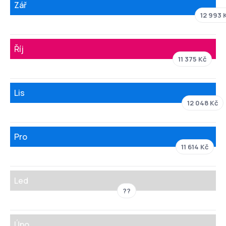
Zář
12 993 
Říj
11 375 Kč
Lis
12 048 Kč
Pro
11 614 Kč
Led
??
Úno