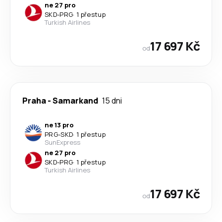
ne 27 pro
SKD
-
PRG
·
1 přestup
Turkish Airlines
17 697 Kč
od
Praha
-
Samarkand
15 dni
ne 13 pro
PRG
-
SKD
·
1 přestup
SunExpress
ne 27 pro
SKD
-
PRG
·
1 přestup
Turkish Airlines
17 697 Kč
od