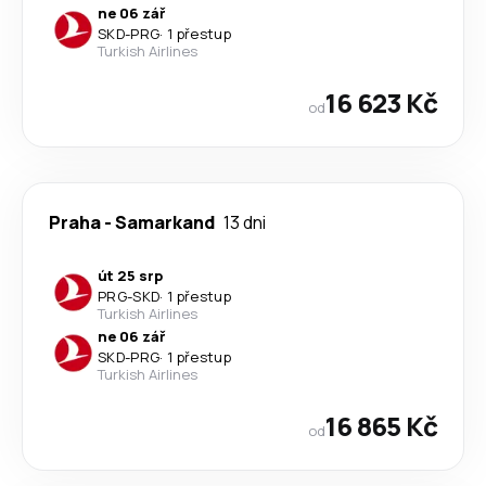
ne 06 zář
SKD
-
PRG
·
1 přestup
Turkish Airlines
16 623 Kč
od
Praha
-
Samarkand
13 dni
út 25 srp
PRG
-
SKD
·
1 přestup
Turkish Airlines
ne 06 zář
SKD
-
PRG
·
1 přestup
Turkish Airlines
16 865 Kč
od