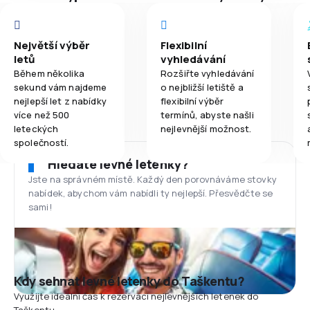
Největší výběr
Flexibilní
letů
vyhledávání
Během několika
Rozšiřte vyhledávání
sekund vám najdeme
o nejbližší letiště a
nejlepší let z nabídky
flexibilní výběr
více než 500
termínů, abyste našli
leteckých
nejlevnější možnost.
společností.
Hledáte levné letenky?
Jste na správném místě. Každý den porovnáváme stovky
nabídek, abychom vám nabídli ty nejlepší. Přesvědčte se
sami!
Kdy sehnat levné letenky do Taškentu?
Využijte ideální čas k rezervaci nejlevnějších letenek do