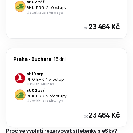
st 02 zář
BHK
-
PRG
·
2 přestupy
Uzbekistan Airways
23 484 Kč
od
Praha
-
Buchara
15 dni
st 19 srp
PRG
-
BHK
·
1 přestup
Turkish Airlines
st 02 zář
BHK
-
PRG
·
2 přestupy
Uzbekistan Airways
23 484 Kč
od
Proč se vyplatí rezervovat si letenky s eSky?