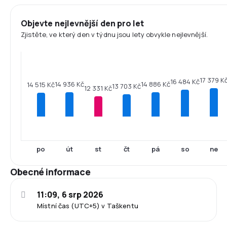
Objevte nejlevnější den pro let
Zjistěte, ve který den v týdnu jsou lety obvykle nejlevnější.
17 379 K
16 484 Kč
14 936 Kč
14 886 Kč
14 515 Kč
13 703 Kč
12 331 Kč
po
út
st
čt
pá
so
ne
Obecné informace
11:09, 6 srp 2026
Místní čas (UTC+5) v Taškentu