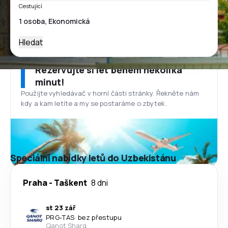
Cestující
Hledat
Rezervujte si let během několika
minut!
Použijte vyhledávač v horní části stránky. Řekněte nám
kdy a kam letíte a my se postaráme o zbytek.
Speciální nabídky letů do Uzbekistánu
Praha
-
Taškent
8 dni
st 23 zář
PRG
-
TAS
·
bez přestupu
Qanot Sharq