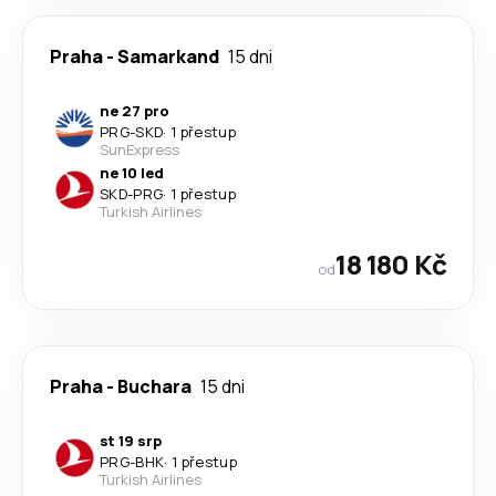
Praha
-
Samarkand
15 dni
ne 27 pro
PRG
-
SKD
·
1 přestup
SunExpress
ne 10 led
SKD
-
PRG
·
1 přestup
Turkish Airlines
18 180 Kč
od
Praha
-
Buchara
15 dni
st 19 srp
PRG
-
BHK
·
1 přestup
Turkish Airlines