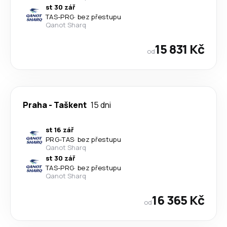
st 30 zář
TAS
-
PRG
·
bez přestupu
Qanot Sharq
15 831 Kč
od
Praha
-
Taškent
15 dni
st 16 zář
PRG
-
TAS
·
bez přestupu
Qanot Sharq
st 30 zář
TAS
-
PRG
·
bez přestupu
Qanot Sharq
16 365 Kč
od