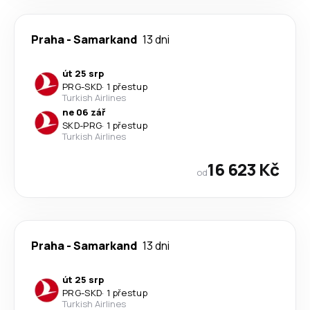
Praha
-
Samarkand
13 dni
út 25 srp
PRG
-
SKD
·
1 přestup
Turkish Airlines
ne 06 zář
SKD
-
PRG
·
1 přestup
Turkish Airlines
16 623 Kč
od
Praha
-
Samarkand
13 dni
út 25 srp
PRG
-
SKD
·
1 přestup
Turkish Airlines