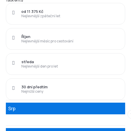
Taškentu
od 11 375 Kč
Nejlevnější zpáteční let
Říjen
Nejlevnější měsíc pro cestování
středa
Nejlevnější den pro let
30 dní předtím
Nejnižší ceny
Srp