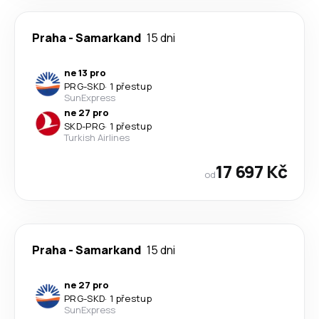
Praha
-
Samarkand
15 dni
ne 13 pro
PRG
-
SKD
·
1 přestup
SunExpress
ne 27 pro
SKD
-
PRG
·
1 přestup
Turkish Airlines
17 697 Kč
od
Praha
-
Samarkand
15 dni
ne 27 pro
PRG
-
SKD
·
1 přestup
SunExpress