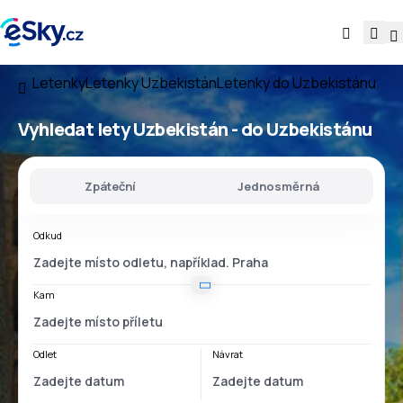
Letenky
Letenky Uzbekistán
Letenky do Uzbekistánu
Vyhledat lety
Uzbekistán - do Uzbekistánu
Zpáteční
Jednosměrná
Odkud
Kam
Odlet
Návrat