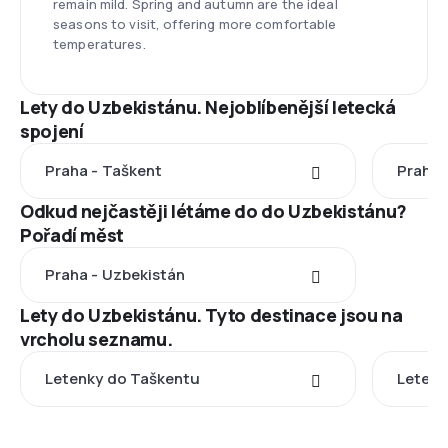
remain mild. Spring and autumn are the ideal
seasons to visit, offering more comfortable
temperatures.
Lety do Uzbekistánu. Nejoblíbenější letecká
spojení
Praha - Taškent
Praha 
Odkud nejčastěji létáme do do Uzbekistánu?
Pořadí měst
Praha - Uzbekistán
Lety do Uzbekistánu. Tyto destinace jsou na
vrcholu seznamu.
Letenky do Taškentu
Leten