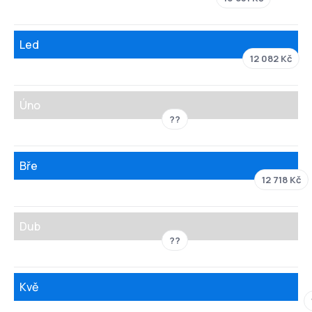
Led
12 082 Kč
Úno
??
Bře
12 718 Kč
Dub
??
Kvě