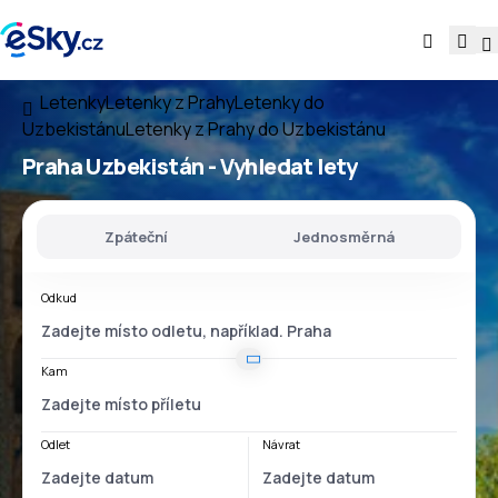
Letenky
Letenky z Prahy
Letenky do
Uzbekistánu
Letenky z Prahy do Uzbekistánu
Praha Uzbekistán
- Vyhledat lety
Zpáteční
Jednosměrná
Odkud
Kam
Odlet
Návrat