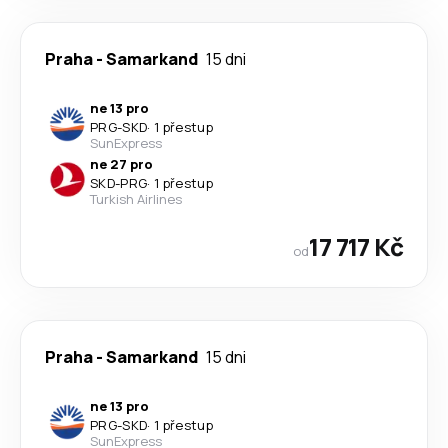
Praha
-
Samarkand
15 dni
ne 13 pro
PRG
-
SKD
·
1 přestup
SunExpress
ne 27 pro
SKD
-
PRG
·
1 přestup
Turkish Airlines
17 717 Kč
od
Praha
-
Samarkand
15 dni
ne 13 pro
PRG
-
SKD
·
1 přestup
SunExpress