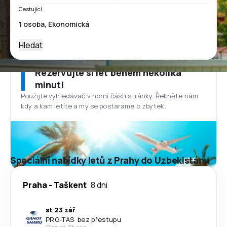
Cestující
Hledat
Rezervujte si let během několika
minut!
Použijte vyhledávač v horní části stránky. Řekněte nám
kdy a kam letíte a my se postaráme o zbytek.
Speciální nabídky letů z Prahy do Uzbekistánu
Praha
-
Taškent
8 dni
st 23 zář
PRG
-
TAS
·
bez přestupu