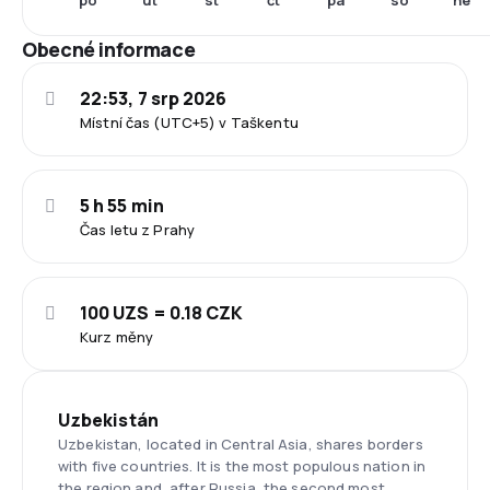
po
út
st
čt
pá
so
ne
Obecné informace
22:53, 7 srp 2026
Místní čas (UTC+5) v Taškentu
5 h 55 min
Čas letu z Prahy
100 UZS = 0.18 CZK
Kurz měny
Uzbekistán
Uzbekistan, located in Central Asia, shares borders
with five countries. It is the most populous nation in
the region and, after Russia, the second most