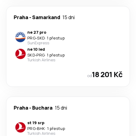
Praha
-
Samarkand
15 dni
ne 27 pro
PRG
-
SKD
·
1 přestup
SunExpress
ne 10 led
SKD
-
PRG
·
1 přestup
Turkish Airlines
18 201 Kč
od
Praha
-
Buchara
15 dni
st 19 srp
PRG
-
BHK
·
1 přestup
Turkish Airlines