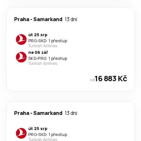
Praha
-
Samarkand
13 dni
út 25 srp
PRG
-
SKD
·
1 přestup
Turkish Airlines
ne 06 zář
SKD
-
PRG
·
1 přestup
Turkish Airlines
16 883 Kč
od
Praha
-
Samarkand
13 dni
út 25 srp
PRG
-
SKD
·
1 přestup
Turkish Airlines