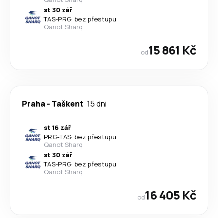
st 30 zář
TAS
-
PRG
·
bez přestupu
Qanot Sharq
15 861 Kč
od
Praha
-
Taškent
15 dni
st 16 zář
PRG
-
TAS
·
bez přestupu
Qanot Sharq
st 30 zář
TAS
-
PRG
·
bez přestupu
Qanot Sharq
16 405 Kč
od