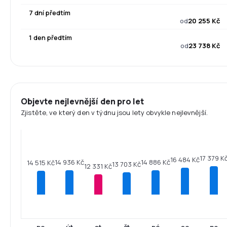
7 dní předtím
od
20 255 Kč
1 den předtím
od
23 738 Kč
Objevte nejlevnější den pro let
Zjistěte, ve který den v týdnu jsou lety obvykle nejlevnější.
17 379 K
16 484 Kč
14 936 Kč
14 886 Kč
14 515 Kč
13 703 Kč
12 331 Kč