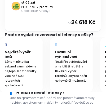
st 02 zář
BHK
-
PRG
·
2 přestupy
Uzbekistan Airways
24 618 Kč
od
Proč se vyplatí rezervovat si letenky s eSky?
Největší výběr
Flexibilní
letů
vyhledávání
Během několika
Rozšiřte vyhledávání
sekund vám najdeme
o nejbližší letiště a
nejlepší let z nabídky
flexibilní výběr
více než 500
termínů, abyste našli
leteckých
nejlevnější možnost.
společností.
Hledáte levné letenky?
Jste na správném místě. Každý den porovnáváme stovky
nabídek, abychom vám nabídli ty nejlepší. Přesvědčte se