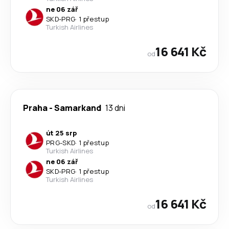
ne 06 zář
SKD
-
PRG
·
1 přestup
Turkish Airlines
16 641 Kč
od
Praha
-
Samarkand
13 dni
út 25 srp
PRG
-
SKD
·
1 přestup
Turkish Airlines
ne 06 zář
SKD
-
PRG
·
1 přestup
Turkish Airlines
16 641 Kč
od