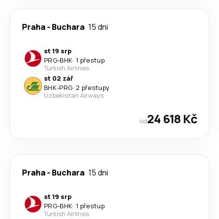
Praha
-
Buchara
15 dni
st 19 srp
PRG
-
BHK
·
1 přestup
Turkish Airlines
st 02 zář
BHK
-
PRG
·
2 přestupy
Uzbekistan Airways
24 618 Kč
od
Praha
-
Buchara
15 dni
st 19 srp
PRG
-
BHK
·
1 přestup
Turkish Airlines