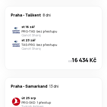
Praha
-
Taškent
8 dni
st 16 zář
PRG
-
TAS
·
bez přestupu
Qanot Sharq
st 23 zář
TAS
-
PRG
·
bez přestupu
Qanot Sharq
16 434 Kč
od
Praha
-
Samarkand
13 dni
út 25 srp
PRG
-
SKD
·
1 přestup
Turkish Airlines