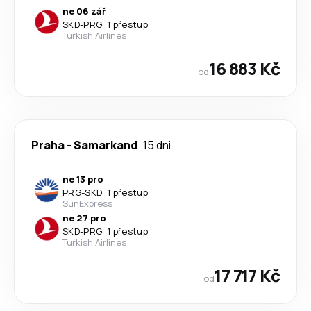
ne 06 zář
SKD
-
PRG
·
1 přestup
Turkish Airlines
16 883 Kč
od
Praha
-
Samarkand
15 dni
ne 13 pro
PRG
-
SKD
·
1 přestup
SunExpress
ne 27 pro
SKD
-
PRG
·
1 přestup
Turkish Airlines
17 717 Kč
od