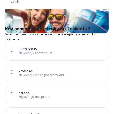
sami!
Kdy sehnat levné letenky do Taškentu?
Využijte ideální čas k rezervaci nejlevnějších letenek do
Taškentu
od 10 631 Kč
Nejlevnější zpáteční let
Prosinec
Nejlevnější měsíc pro cestování
středa
Nejlevnější den pro let