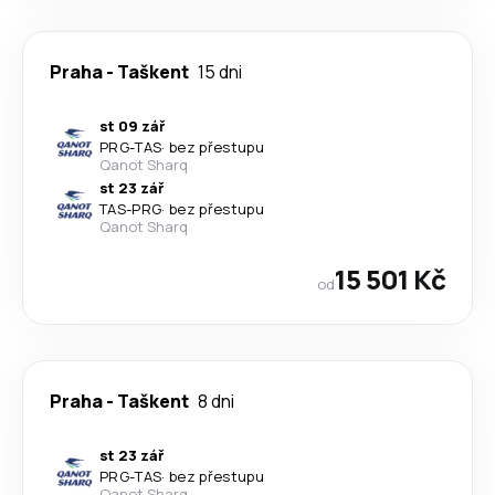
Praha
-
Taškent
15 dni
st 09 zář
PRG
-
TAS
·
bez přestupu
Qanot Sharq
st 23 zář
TAS
-
PRG
·
bez přestupu
Qanot Sharq
15 501 Kč
od
Praha
-
Taškent
8 dni
st 23 zář
PRG
-
TAS
·
bez přestupu
Qanot Sharq