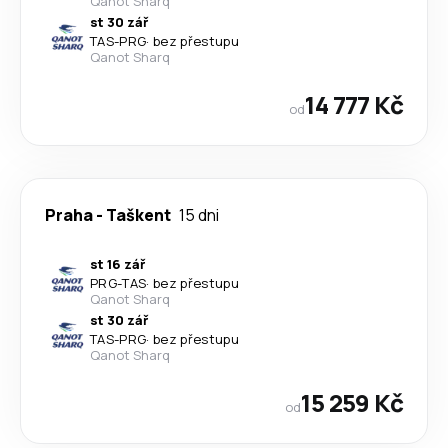
Qanot Sharq
st 30 zář
TAS
-
PRG
·
bez přestupu
Qanot Sharq
14 777 Kč
od
Praha
-
Taškent
15 dni
st 16 zář
PRG
-
TAS
·
bez přestupu
Qanot Sharq
st 30 zář
TAS
-
PRG
·
bez přestupu
Qanot Sharq
15 259 Kč
od