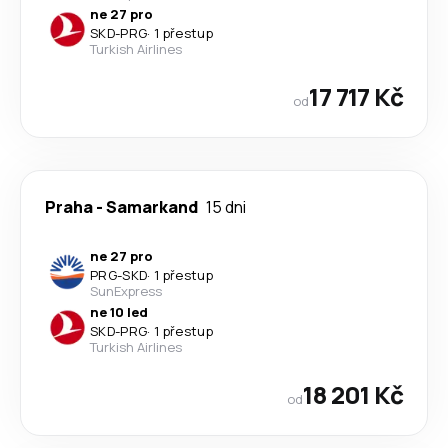
ne 27 pro
SKD
-
PRG
·
1 přestup
Turkish Airlines
17 717 Kč
od
Praha
-
Samarkand
15 dni
ne 27 pro
PRG
-
SKD
·
1 přestup
SunExpress
ne 10 led
SKD
-
PRG
·
1 přestup
Turkish Airlines
18 201 Kč
od