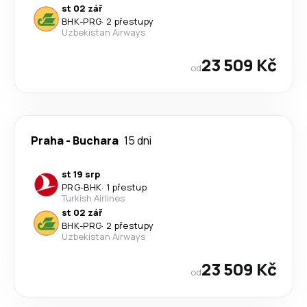
st 02 zář
BHK
-
PRG
·
2 přestupy
Uzbekistan Airways
23 509 Kč
od
Praha
-
Buchara
15 dni
st 19 srp
PRG
-
BHK
·
1 přestup
Turkish Airlines
st 02 zář
BHK
-
PRG
·
2 přestupy
Uzbekistan Airways
23 509 Kč
od