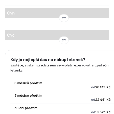
Čvn
??
Čvc
??
Kdy je nejlepší čas na nákup letenek?
Zjistěte, s jakým předstihem se vyplatí rezervovat si zpáteční
letenky.
6 měsíců předtím
od
26 139 Kč
3 měsíce předtím
od
22 461 Kč
30 dní předtím
od
19 623 Kč