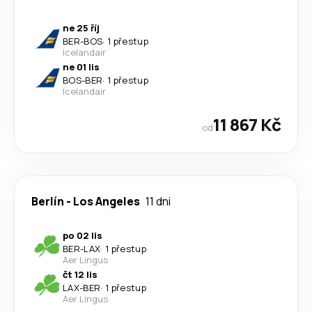
ne 25 říj
BER
-
BOS
·
1 přestup
Icelandair
ne 01 lis
BOS
-
BER
·
1 přestup
Icelandair
11 867 Kč
od
Berlín
-
Los Angeles
11 dni
po 02 lis
BER
-
LAX
·
1 přestup
Aer Lingus
čt 12 lis
LAX
-
BER
·
1 přestup
Aer Lingus