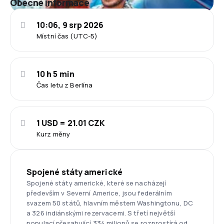
Obecné informace
10:06, 9 srp 2026
Místní čas (UTC-5)
10 h 5 min
Čas letu z Berlína
1 USD = 21.01 CZK
Kurz měny
Spojené státy americké
Spojené státy americké, které se nacházejí
především v Severní Americe, jsou federálním
svazem 50 států, hlavním městem Washingtonu, DC
a 326 indiánskými rezervacemi. S třetí největší
populací přesahující 334 milionů se rozprostírá od