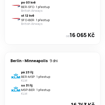
po 03 kvě
BER
-
SFO
·
1 přestup
British Airways
st 12 kvě
SFO
-
BER
·
1 přestup
British Airways
16 065 Kč
od
Berlín
-
Minneapolis
9 dni
pá 23 říj
BER
-
MSP
·
1 přestup
KLM
so 31 říj
MSP
-
BER
·
1 přestup
KLM
16 743 Kč