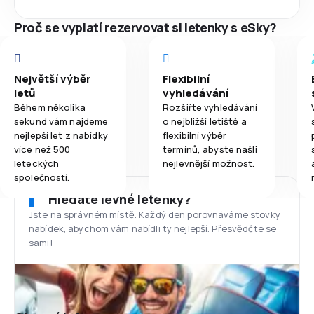
Proč se vyplatí rezervovat si letenky s eSky?
Největší výběr
Flexibilní
letů
vyhledávání
Během několika
Rozšiřte vyhledávání
sekund vám najdeme
o nejbližší letiště a
nejlepší let z nabídky
flexibilní výběr
více než 500
termínů, abyste našli
leteckých
nejlevnější možnost.
společností.
Hledáte levné letenky?
Jste na správném místě. Každý den porovnáváme stovky
nabídek, abychom vám nabídli ty nejlepší. Přesvědčte se
sami!