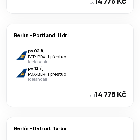
14 776 Kč
od
Berlín
-
Portland
11 dni
pá 02 říj
BER
-
PDX
·
1 přestup
Icelandair
po 12 říj
PDX
-
BER
·
1 přestup
Icelandair
14 778 Kč
od
Berlín
-
Detroit
14 dni