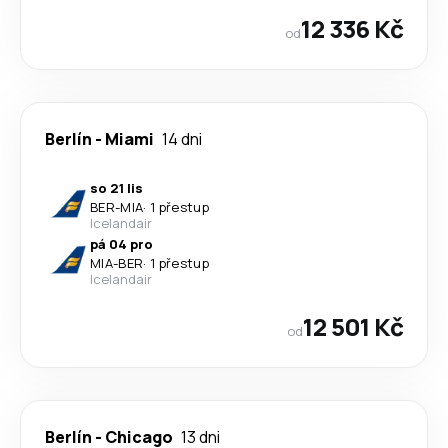
12 336 Kč
od
Berlín
-
Miami
14 dni
so 21 lis
BER
-
MIA
·
1 přestup
Icelandair
pá 04 pro
MIA
-
BER
·
1 přestup
Icelandair
12 501 Kč
od
Berlín
-
Chicago
13 dni