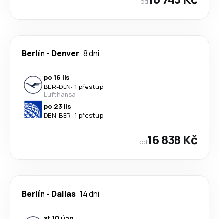
od
Berlín
-
Denver
8 dni
po 16 lis
BER
-
DEN
·
1 přestup
Lufthansa
po 23 lis
DEN
-
BER
·
1 přestup
16 838 Kč
od
Berlín
-
Dallas
14 dni
st 10 úno