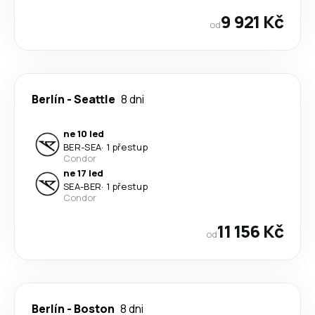
9 921 Kč
od
Berlín
-
Seattle
8 dni
ne 10 led
BER
-
SEA
·
1 přestup
Condor
ne 17 led
SEA
-
BER
·
1 přestup
Condor
11 156 Kč
od
Berlín
-
Boston
8 dni