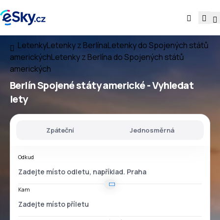
Letenky
Letenky z Berlína
Letenky do Spojených států
amerických
Letenky z Berlína do Spojených států
amerických
Berlín Spojené státy americké
- Vyhledat
lety
Zpáteční
Jednosměrná
Odkud
Kam