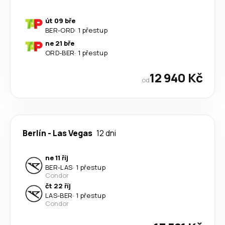
út 09 bře
BER
-
ORD
·
1 přestup
ne 21 bře
ORD
-
BER
·
1 přestup
12 940 Kč
od
Berlín
-
Las Vegas
12 dni
ne 11 říj
BER
-
LAS
·
1 přestup
Condor
čt 22 říj
LAS
-
BER
·
1 přestup
Condor