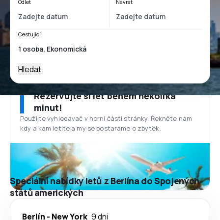
Odlet
Návrat
Cestující
Hledat
Rezervujte si let během několika
minut!
Použijte vyhledávač v horní části stránky. Řekněte nám
kdy a kam letíte a my se postaráme o zbytek.
Speciální nabídky letů z Berlína do Spojených
států amerických
Berlín
-
New York
9 dni