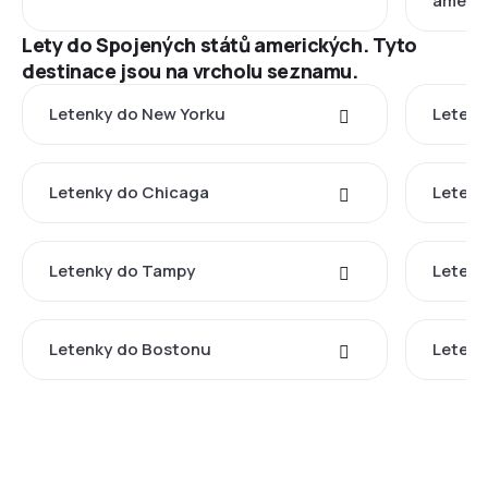
americ
Lety do Spojených států amerických. Tyto
destinace jsou na vrcholu seznamu.
Letenky do New Yorku
Letenk
Letenky do Chicaga
Letenk
Letenky do Tampy
Letenk
Letenky do Bostonu
Letenk