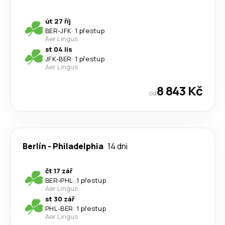
út 27 říj
BER
-
JFK
·
1 přestup
Aer Lingus
st 04 lis
JFK
-
BER
·
1 přestup
Aer Lingus
8 843 Kč
od
Berlín
-
Philadelphia
14 dni
čt 17 zář
BER
-
PHL
·
1 přestup
Aer Lingus
st 30 zář
PHL
-
BER
·
1 přestup
Aer Lingus