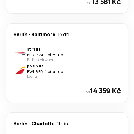
13 581 Kč
od
Berlín
-
Baltimore
13 dni
st 11 lis
BER
-
BWI
·
1 přestup
British Airways
po 23 lis
BWI
-
BER
·
1 přestup
Iberia
14 359 Kč
od
Berlín
-
Charlotte
10 dni