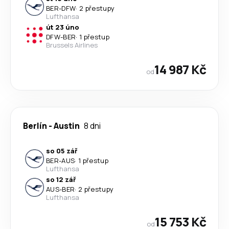
BER
-
DFW
·
2 přestupy
Lufthansa
út 23 úno
DFW
-
BER
·
1 přestup
Brussels Airlines
14 987 Kč
od
Berlín
-
Austin
8 dni
so 05 zář
BER
-
AUS
·
1 přestup
Lufthansa
so 12 zář
AUS
-
BER
·
2 přestupy
Lufthansa
15 753 Kč
od