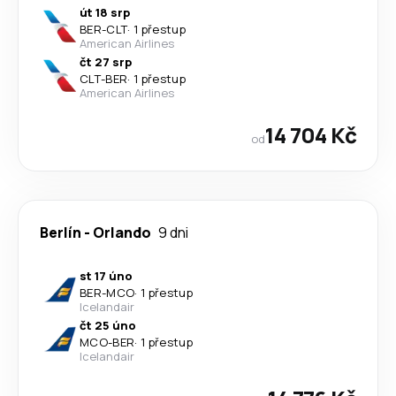
út 18 srp
BER
-
CLT
·
1 přestup
American Airlines
čt 27 srp
CLT
-
BER
·
1 přestup
American Airlines
14 704 Kč
od
Berlín
-
Orlando
9 dni
st 17 úno
BER
-
MCO
·
1 přestup
Icelandair
čt 25 úno
MCO
-
BER
·
1 přestup
Icelandair