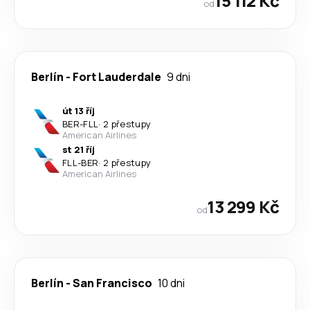
15 112 Kč
od
Berlín
-
Fort Lauderdale
9 dni
út 13 říj
BER
-
FLL
·
2 přestupy
American Airlines
st 21 říj
FLL
-
BER
·
2 přestupy
American Airlines
13 299 Kč
od
Berlín
-
San Francisco
10 dni