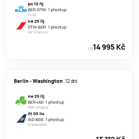
po 12 říj
BER
-
DTW
·
1 přestup
KLM
ne 25 říj
DTW
-
BER
·
1 přestup
Air France
14 995 Kč
od
Berlín
-
Washington
12 dni
ne 25 říj
BER
-
IAD
·
1 přestup
Aer Lingus
čt 05 lis
IAD
-
BER
·
1 přestup
Icelandair