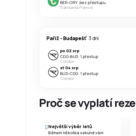
BER
-
ORY
·
bez přestupu
Transavia France
Paříž
-
Budapešť
3 dni
po 02 srp
CDG
-
BUD
·
1 přestup
Condor
st 04 srp
BUD
-
CDG
·
1 přestup
Condor
Proč se vyplatí reze
Největší výběr letů
Během několika sekund vám