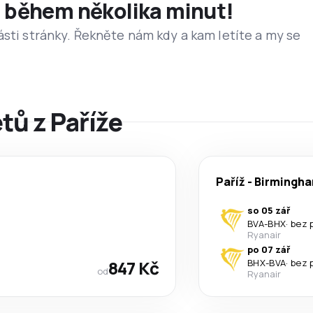
et během několika minut!
ásti stránky. Řekněte nám kdy a kam letíte a my se
tů z Paříže
Paříž
-
Birmingh
so 05 zář
BVA
-
BHX
·
bez 
Ryanair
po 07 zář
847 Kč
BHX
-
BVA
·
bez 
od
Ryanair