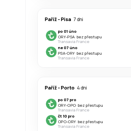
Paříž
-
Pisa
7 dni
po 01 úno
ORY
-
PSA
·
bez přestupu
Transavia France
ne 07 úno
PSA
-
ORY
·
bez přestupu
Transavia France
Paříž
-
Porto
4 dni
po 07 pro
ORY
-
OPO
·
bez přestupu
Transavia France
čt 10 pro
OPO
-
ORY
·
bez přestupu
Transavia France