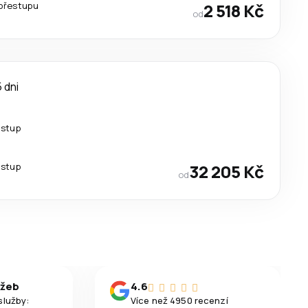
přestupu
2 518 Kč
od
 dni
estup
estup
32 205 Kč
od
užeb
4.6
služby:
Více než 4950 recenzí