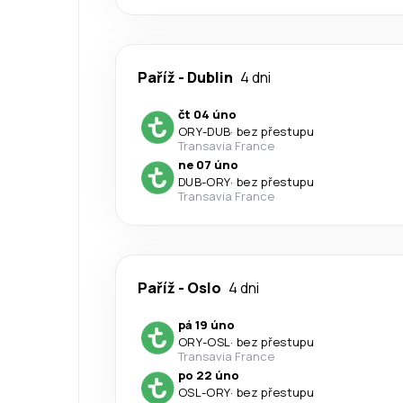
Paříž
-
Dublin
4 dni
čt 04 úno
ORY
-
DUB
·
bez přestupu
Transavia France
ne 07 úno
DUB
-
ORY
·
bez přestupu
Transavia France
Paříž
-
Oslo
4 dni
pá 19 úno
ORY
-
OSL
·
bez přestupu
Transavia France
po 22 úno
OSL
-
ORY
·
bez přestupu