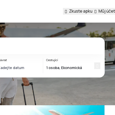
Zkuste apku
Můj účet
ávrat
Cestující