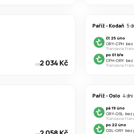
Paříž
-
Kodaň
5 d
čt 25 úno
ORY
-
CPH
·
bez
Transavia Fran
po 01 bře
2 034 Kč
CPH
-
ORY
·
bez
od
Transavia Fran
Paříž
-
Oslo
4 dni
pá 19 úno
ORY
-
OSL
·
bez 
Transavia Fran
po 22 úno
2 058 Kč
OSL
-
ORY
·
bez 
od