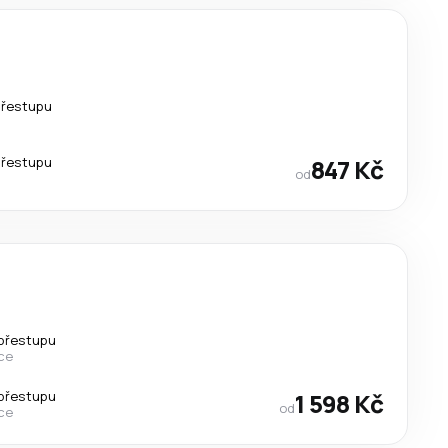
přestupu
přestupu
847 Kč
od
přestupu
ce
přestupu
1 598 Kč
od
ce