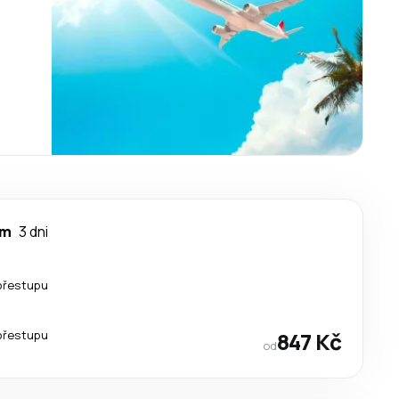
am
3 dni
přestupu
přestupu
847 Kč
od