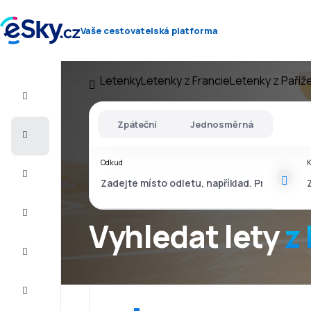
Vaše cestovatelská platforma
Letenky
Letenky z Francie
Letenky z Paříž
Let+Hotel
Zpáteční
Jednosměrná
Letenky
Odkud
Dovolená
Léto
2026
Vyhledat lety
z
Zima
2026/27
Last
minute