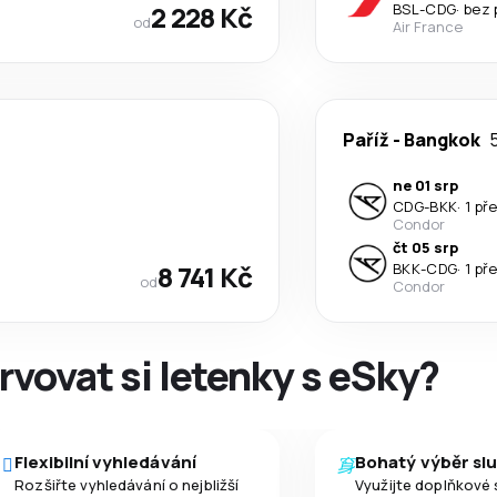
2 228 Kč
BSL
-
CDG
·
bez 
od
Air France
Paříž
-
Bangkok
5
ne 01 srp
CDG
-
BKK
·
1 př
Condor
čt 05 srp
8 741 Kč
BKK
-
CDG
·
1 př
od
Condor
rvovat si letenky s eSky?
Flexibilní vyhledávání
Bohatý výběr sl
Rozšiřte vyhledávání o nejbližší
Využijte doplňkové 