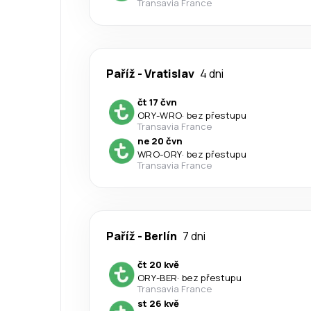
Transavia France
Paříž
-
Vratislav
4 dni
čt 17 čvn
ORY
-
WRO
·
bez přestupu
Transavia France
ne 20 čvn
WRO
-
ORY
·
bez přestupu
Transavia France
Paříž
-
Berlín
7 dni
čt 20 kvě
ORY
-
BER
·
bez přestupu
Transavia France
st 26 kvě