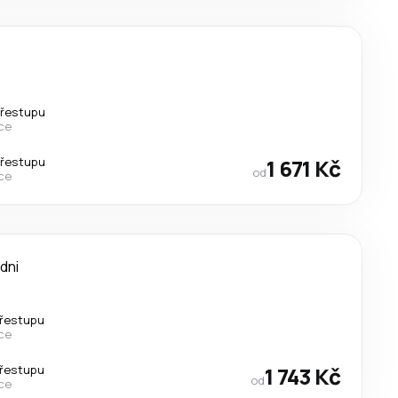
přestupu
ce
přestupu
1 671 Kč
od
ce
 dni
řestupu
ce
řestupu
1 743 Kč
od
ce