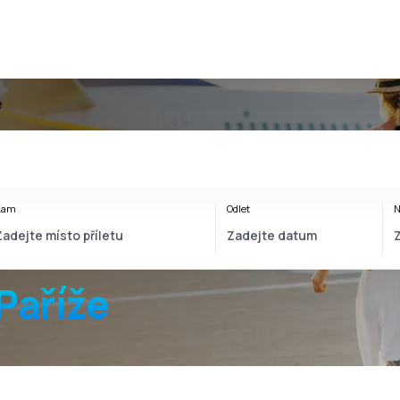
e
Kam
Odlet
N
 Paříže