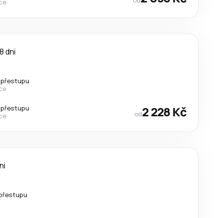
ce
8 dni
 přestupu
ce
 přestupu
2 228 Kč
od
ce
ni
přestupu