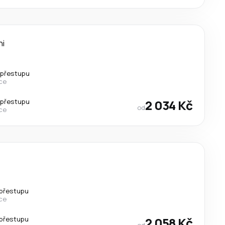
ni
 přestupu
ce
 přestupu
2 034 Kč
od
ce
přestupu
ce
přestupu
2 058 Kč
od