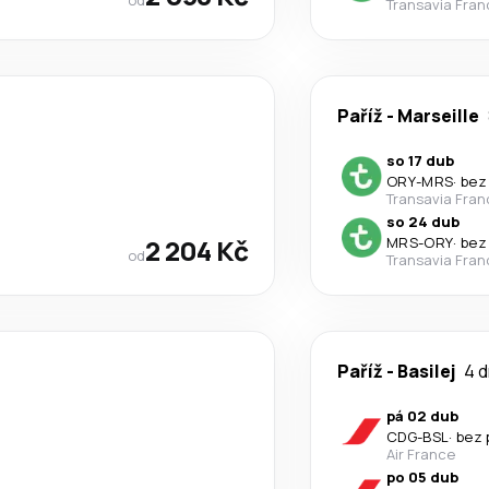
Transavia Fran
Paříž
-
Marseille
so 17 dub
ORY
-
MRS
·
bez
Transavia Fran
so 24 dub
2 204 Kč
MRS
-
ORY
·
bez
od
Transavia Fran
Paříž
-
Basilej
4 d
pá 02 dub
CDG
-
BSL
·
bez 
Air France
po 05 dub