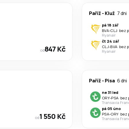
Paříž
-
Kluž
7 dni
pá 18 zář
BVA
-
CLJ
·
bez 
Ryanair
čt 24 zář
847 Kč
CLJ
-
BVA
·
bez 
od
Ryanair
Paříž
-
Pisa
6 dni
ne 31 led
ORY
-
PSA
·
bez 
Transavia Fran
pá 05 úno
1 550 Kč
PSA
-
ORY
·
bez 
od
Transavia Fran