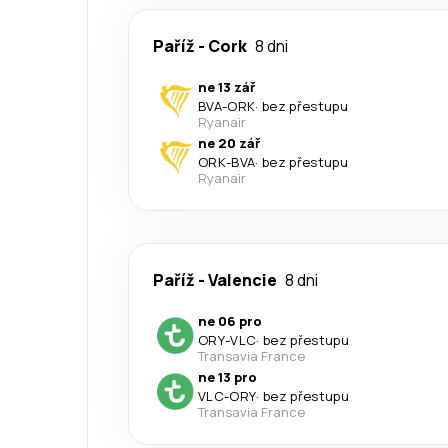
Paříž
-
Cork
8 dni
ne 13 zář
BVA
-
ORK
·
bez přestupu
Ryanair
ne 20 zář
ORK
-
BVA
·
bez přestupu
Ryanair
Paříž
-
Valencie
8 dni
ne 06 pro
ORY
-
VLC
·
bez přestupu
Transavia France
ne 13 pro
VLC
-
ORY
·
bez přestupu
Transavia France