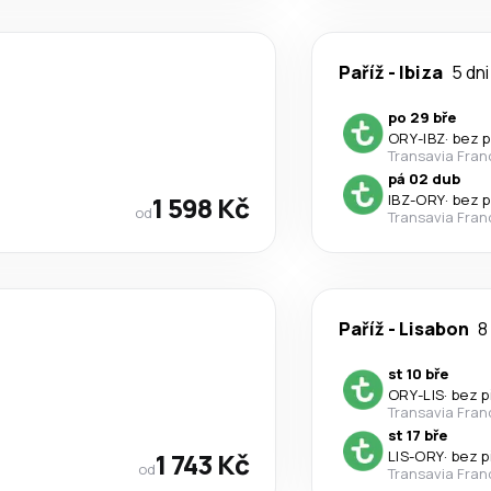
Paříž
-
Ibiza
5 dni
po 29 bře
ORY
-
IBZ
·
bez 
Transavia Fran
pá 02 dub
1 598 Kč
IBZ
-
ORY
·
bez 
od
Transavia Fran
Paříž
-
Lisabon
8
st 10 bře
ORY
-
LIS
·
bez p
Transavia Fran
st 17 bře
1 743 Kč
LIS
-
ORY
·
bez p
od
Transavia Fran