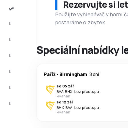
Rezervujte si l
All-
inclusive
Použijte vyhledávač v horní č
postaráme o zbytek.
Eurovíkend
Ubytování
Speciální nabídky le
Akční
letenky
Zkompletujte
Paříž
-
Birmingham
8 dni
vaši cestu
Tipy a
so 05 zář
inspirace
BVA
-
BHX
·
bez přestupu
Ryanair
Zákaznický
so 12 zář
servis
BHX
-
BVA
·
bez přestupu
Ryanair