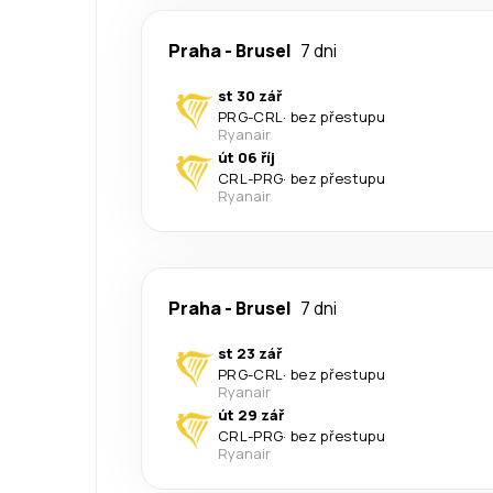
Praha
-
Brusel
7 dni
st 30 zář
PRG
-
CRL
·
bez přestupu
Ryanair
út 06 říj
CRL
-
PRG
·
bez přestupu
Ryanair
Praha
-
Brusel
7 dni
st 23 zář
PRG
-
CRL
·
bez přestupu
Ryanair
út 29 zář
CRL
-
PRG
·
bez přestupu
Ryanair