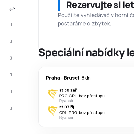
Rezervujte si l
All-
inclusive
Použijte vyhledávač v horní č
postaráme o zbytek.
Eurovíkend
Ubytování
Speciální nabídky l
Akční
letenky
Zkompletujte
Praha
-
Brusel
8 dni
vaši cestu
Tipy a
st 30 zář
inspirace
PRG
-
CRL
·
bez přestupu
Ryanair
Zákaznický
st 07 říj
servis
CRL
-
PRG
·
bez přestupu
Ryanair