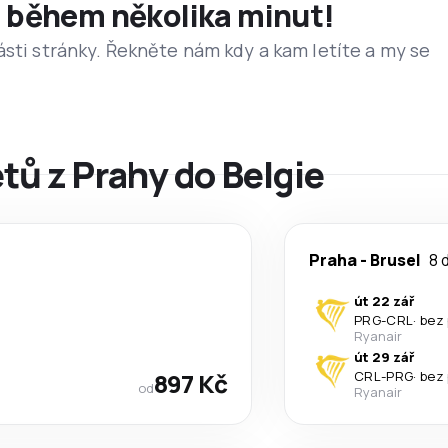
et během několika minut!
ásti stránky. Řekněte nám kdy a kam letíte a my se
etů z Prahy do Belgie
Praha
-
Brusel
8 
út 22 zář
PRG
-
CRL
·
bez
Ryanair
út 29 zář
897 Kč
CRL
-
PRG
·
bez
od
Ryanair