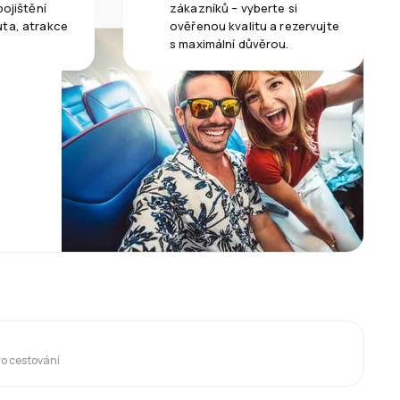
pojištění
zákazníků – vyberte si
uta, atrakce
ověřenou kvalitu a rezervujte
s maximální důvěrou.
ro cestování