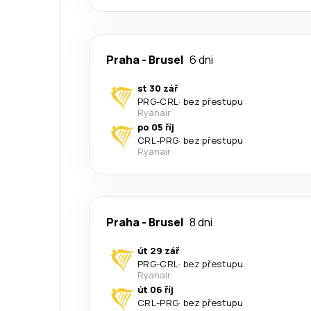
Praha
-
Brusel
6 dni
st 30 zář
PRG
-
CRL
·
bez přestupu
Ryanair
po 05 říj
CRL
-
PRG
·
bez přestupu
Ryanair
Praha
-
Brusel
8 dni
út 29 zář
PRG
-
CRL
·
bez přestupu
Ryanair
út 06 říj
CRL
-
PRG
·
bez přestupu