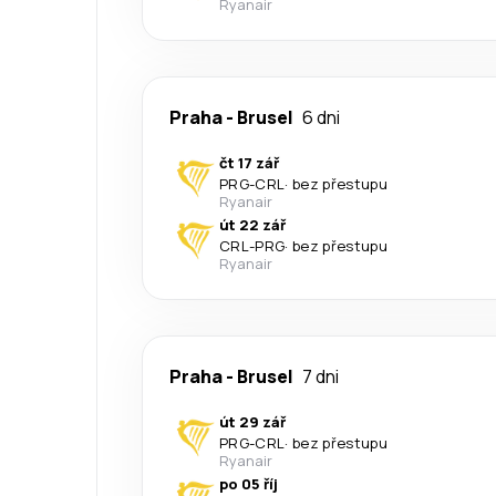
Ryanair
Praha
-
Brusel
6 dni
čt 17 zář
PRG
-
CRL
·
bez přestupu
Ryanair
út 22 zář
CRL
-
PRG
·
bez přestupu
Ryanair
Praha
-
Brusel
7 dni
út 29 zář
PRG
-
CRL
·
bez přestupu
Ryanair
po 05 říj