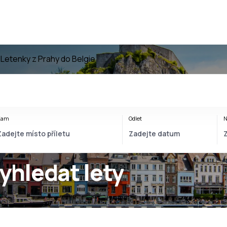
e
Letenky z Prahy do Belgie
Kam
Odlet
N
yhledat lety