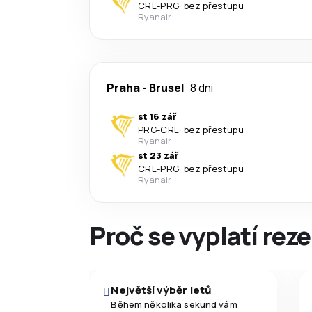
CRL
-
PRG
·
bez přestupu
Ryanair
Praha
-
Brusel
8 dni
st 16 zář
PRG
-
CRL
·
bez přestupu
Ryanair
st 23 zář
CRL
-
PRG
·
bez přestupu
Ryanair
Proč se vyplatí reze
Největší výběr letů
Během několika sekund vám