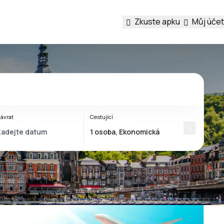
Zkuste apku
Můj účet
ávrat
Cestující