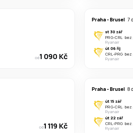
Praha
-
Brusel
7 
st 30 zář
PRG
-
CRL
·
bez
Ryanair
út 06 říj
1 090 Kč
CRL
-
PRG
·
bez
od
Ryanair
Praha
-
Brusel
8 
út 15 zář
PRG
-
CRL
·
bez
Ryanair
út 22 zář
1 119 Kč
CRL
-
PRG
·
bez
od
Ryanair