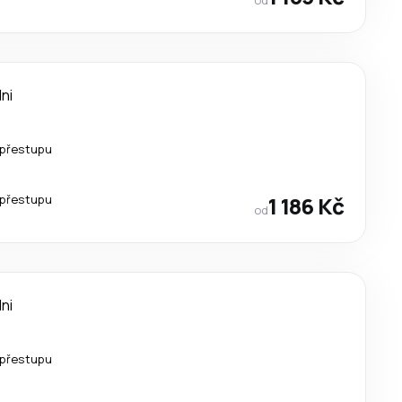
dni
 přestupu
 přestupu
1 186 Kč
od
dni
 přestupu