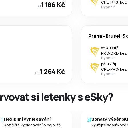
1 186 Kč
CRL
-
PRG
·
bez
od
Ryanair
Praha
-
Brusel
3 
st 30 zář
PRG
-
CRL
·
bez
Ryanair
pá 02 říj
1 264 Kč
CRL
-
PRG
·
bez
od
Ryanair
rvovat si letenky s eSky?
Flexibilní vyhledávání
Bohatý výběr sl
Rozšiřte vyhledávání o nejbližší
Využijte doplňkové 