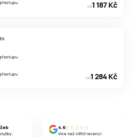
 přestupu
1 187 Kč
od
dni
 přestupu
 přestupu
1 284 Kč
od
užeb
4.6
služby:
Více než 4950 recenzí