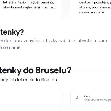
letiště a flexibilní výběr termínů,
cestovní pojištění, 
abyste našli nejlevnější možnost.
storna, pronájem a
na místě a další.
etenky?
dý den porovnáváme stovky nabídek, abychom vám
e se sami!
etenky do Bruselu?
evnějších letenek do Bruselu
Září
Nejlevnější měsíc p