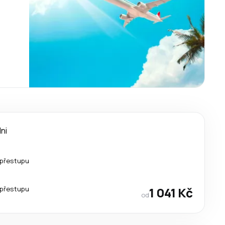
dni
 přestupu
 přestupu
1 041 Kč
od