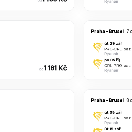
Ryanair
Praha
-
Brusel
7 
út 29 zář
PRG
-
CRL
·
bez
Ryanair
po 05 říj
1 181 Kč
CRL
-
PRG
·
bez
od
Ryanair
Praha
-
Brusel
8 
út 08 zář
PRG
-
CRL
·
bez
Ryanair
út 15 zář