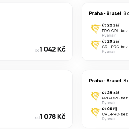
Praha
-
Brusel
8 
út 22 zář
PRG
-
CRL
·
bez
Ryanair
út 29 zář
1 042 Kč
CRL
-
PRG
·
bez
od
Ryanair
Praha
-
Brusel
8 
út 29 zář
PRG
-
CRL
·
bez
Ryanair
út 06 říj
1 078 Kč
CRL
-
PRG
·
bez
od
Ryanair