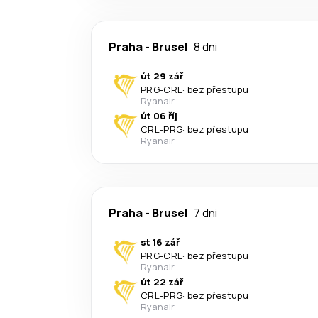
Praha
-
Brusel
8 dni
út 29 zář
PRG
-
CRL
·
bez přestupu
Ryanair
út 06 říj
CRL
-
PRG
·
bez přestupu
Ryanair
Praha
-
Brusel
7 dni
st 16 zář
PRG
-
CRL
·
bez přestupu
Ryanair
út 22 zář
CRL
-
PRG
·
bez přestupu
Ryanair