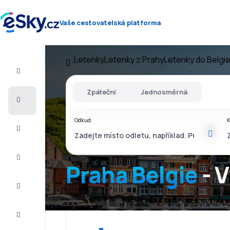
Vaše cestovatelská platforma
Letenky
Letenky z Prahy
Letenky do Belgi
Let+Hotel
Zpáteční
Jednosměrná
Letenky
Odkud
Dovolená
Léto
2026
Praha Belgie
- V
Zima
2026/27
Last
minute