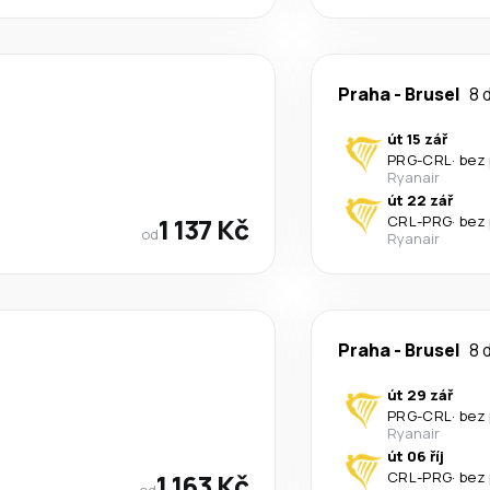
Praha
-
Brusel
8 
út 15 zář
PRG
-
CRL
·
bez
Ryanair
út 22 zář
1 137 Kč
CRL
-
PRG
·
bez
od
Ryanair
Praha
-
Brusel
8 
út 29 zář
PRG
-
CRL
·
bez
Ryanair
út 06 říj
1 163 Kč
CRL
-
PRG
·
bez
od