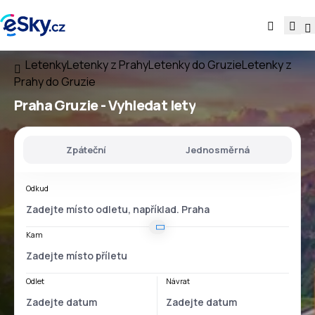
Letenky
Letenky z Prahy
Letenky do Gruzie
Letenky z
Prahy do Gruzie
Praha Gruzie
- Vyhledat lety
Zpáteční
Jednosměrná
Odkud
Kam
Odlet
Návrat