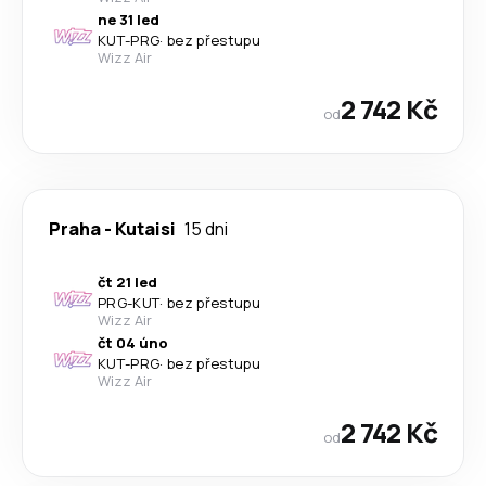
ne 31 led
KUT
-
PRG
·
bez přestupu
Wizz Air
2 742 Kč
od
Praha
-
Kutaisi
15 dni
čt 21 led
PRG
-
KUT
·
bez přestupu
Wizz Air
čt 04 úno
KUT
-
PRG
·
bez přestupu
Wizz Air
2 742 Kč
od