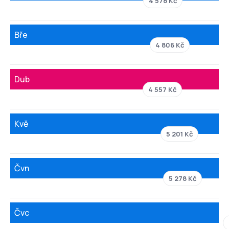
4 578 Kč
Bře
4 806 Kč
Dub
4 557 Kč
Kvě
5 201 Kč
Čvn
5 278 Kč
Čvc