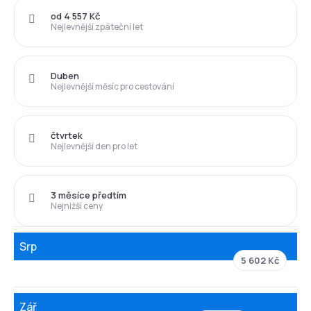
od 4 557 Kč
Nejlevnější zpáteční let
Duben
Nejlevnější měsíc pro cestování
čtvrtek
Nejlevnější den pro let
3 měsíce předtím
Nejnižší ceny
Srp
5 602 Kč
Zář