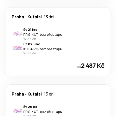
Praha
-
Kutaisi
13 dni
čt 21 led
PRG
-
KUT
·
bez přestupu
Wizz Air
út 02 úno
KUT
-
PRG
·
bez přestupu
Wizz Air
2 487 Kč
od
Praha
-
Kutaisi
15 dni
čt 26 lis
PRG
-
KUT
·
bez přestupu
Wizz Air