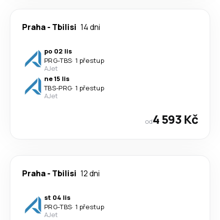
Praha
-
Tbilisi
14 dni
po 02 lis
PRG
-
TBS
·
1 přestup
AJet
ne 15 lis
TBS
-
PRG
·
1 přestup
AJet
4 593 Kč
od
Praha
-
Tbilisi
12 dni
st 04 lis
PRG
-
TBS
·
1 přestup
AJet