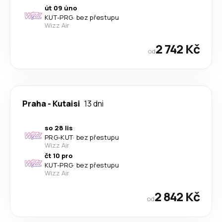
út 09 úno
KUT
-
PRG
·
bez přestupu
Wizz Air
2 742 Kč
od
Praha
-
Kutaisi
13 dni
so 28 lis
PRG
-
KUT
·
bez přestupu
Wizz Air
čt 10 pro
KUT
-
PRG
·
bez přestupu
Wizz Air
2 842 Kč
od