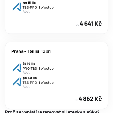
ne 15 lis
TBS
-
PRG
·
1 přestup
AJet
4 641 Kč
od
Praha
-
Tbilisi
12 dni
čt 19 lis
PRG
-
TBS
·
1 přestup
AJet
po 30 lis
TBS
-
PRG
·
1 přestup
AJet
4 862 Kč
od
Proč se vyplatí rezervovat si letenky s eSky?