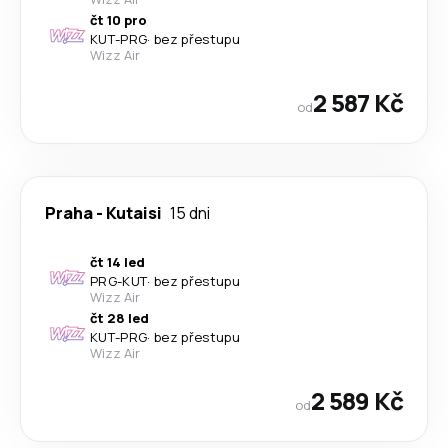
čt 10 pro
KUT
-
PRG
·
bez přestupu
Wizz Air
2 587 Kč
od
Praha
-
Kutaisi
15 dni
čt 14 led
PRG
-
KUT
·
bez přestupu
Wizz Air
čt 28 led
KUT
-
PRG
·
bez přestupu
Wizz Air
2 589 Kč
od