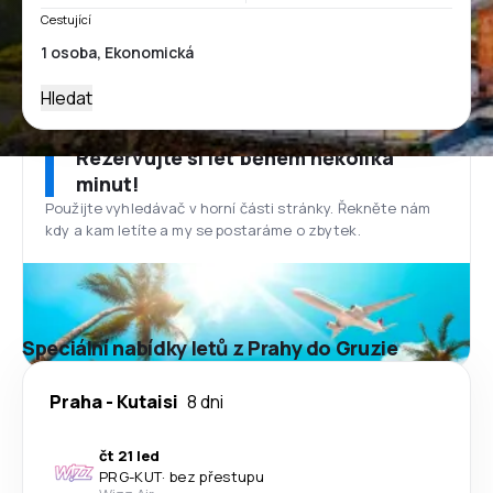
Cestující
Hledat
Rezervujte si let během několika
minut!
Použijte vyhledávač v horní části stránky. Řekněte nám
kdy a kam letíte a my se postaráme o zbytek.
Speciální nabídky letů z Prahy do Gruzie
Praha
-
Kutaisi
8 dni
čt 21 led
PRG
-
KUT
·
bez přestupu