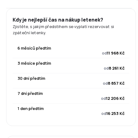
Kdy je nejlepší čas na nákup letenek?
Zjistěte, s jakým předstihem se vyplatí rezervovat si
zpáteční letenky.
6 měsíců předtím
od
11 968 Kč
3 měsíce předtím
od
8 261 Kč
30 dní předtím
od
8 857 Kč
7 dní předtím
od
12 206 Kč
1 den předtím
od
16 253 Kč