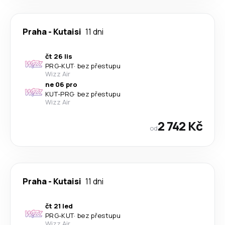
Praha
-
Kutaisi
11 dni
čt 26 lis
PRG
-
KUT
·
bez přestupu
Wizz Air
ne 06 pro
KUT
-
PRG
·
bez přestupu
Wizz Air
2 742 Kč
od
Praha
-
Kutaisi
11 dni
čt 21 led
PRG
-
KUT
·
bez přestupu
Wizz Air