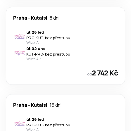
Praha
-
Kutaisi
8 dni
út 26 led
PRG
-
KUT
·
bez přestupu
Wizz Air
út 02 úno
KUT
-
PRG
·
bez přestupu
Wizz Air
2 742 Kč
od
Praha
-
Kutaisi
15 dni
út 26 led
PRG
-
KUT
·
bez přestupu
Wizz Air