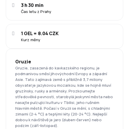
3 h 30 min
Čas letu z Prahy
1 GEL = 8.04 CZK
Kurz měny
Gruzie
Gruzie, zasazená do kavkazského regionu, je
podmanivou směsí jihovýchodní Evropy a západní
Asie. Tato zajímavá země s přibližně 3,7 miliony
obyvatel je jazykovou mozaikou, kde se hojně mluví
gruzínsky, rusky a arménsky. Prozkoumejte
středověké pevnosti, starobylá jeskynní města nebo
nasajte pulzující kulturu v Tbilisi, jeho rušném
hlavním městě. Počasí v Gruzii se mění, s chladnými
zimami (2-4 °C) a teplými léty (20-24 °C). Nejlepší
dobou k návštěvě je jaro (duben-červen) nebo
podzim (září-listopad).