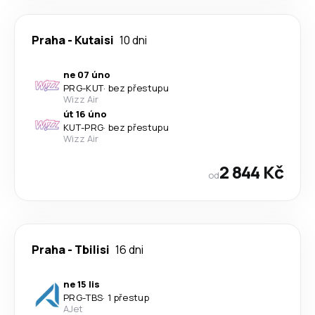
Praha
-
Kutaisi
10 dni
ne 07 úno
PRG
-
KUT
·
bez přestupu
Wizz Air
út 16 úno
KUT
-
PRG
·
bez přestupu
Wizz Air
2 844 Kč
od
Praha
-
Tbilisi
16 dni
ne 15 lis
PRG
-
TBS
·
1 přestup
AJet