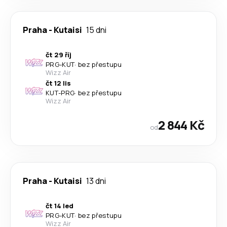
Praha
-
Kutaisi
15 dni
čt 29 říj
PRG
-
KUT
·
bez přestupu
Wizz Air
čt 12 lis
KUT
-
PRG
·
bez přestupu
Wizz Air
2 844 Kč
od
Praha
-
Kutaisi
13 dni
čt 14 led
PRG
-
KUT
·
bez přestupu
Wizz Air