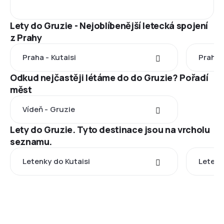
Lety do Gruzie - Nejoblíbenější letecká spojení
z Prahy
Praha - Kutaisi
Praha -
Odkud nejčastěji létáme do do Gruzie? Pořadí
měst
Vídeň - Gruzie
Lety do Gruzie. Tyto destinace jsou na vrcholu
seznamu.
Letenky do Kutaisi
Letenky