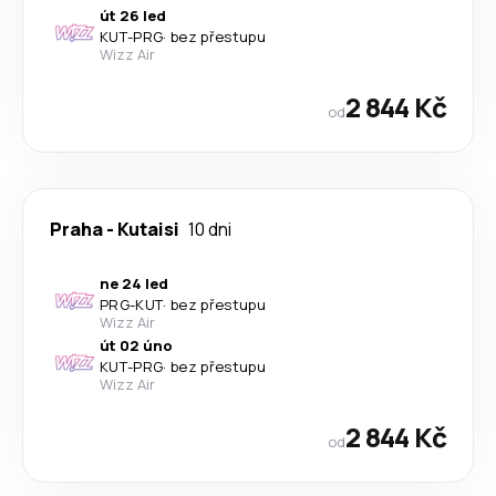
út 26 led
KUT
-
PRG
·
bez přestupu
Wizz Air
2 844 Kč
od
Praha
-
Kutaisi
10 dni
ne 24 led
PRG
-
KUT
·
bez přestupu
Wizz Air
út 02 úno
KUT
-
PRG
·
bez přestupu
Wizz Air
2 844 Kč
od