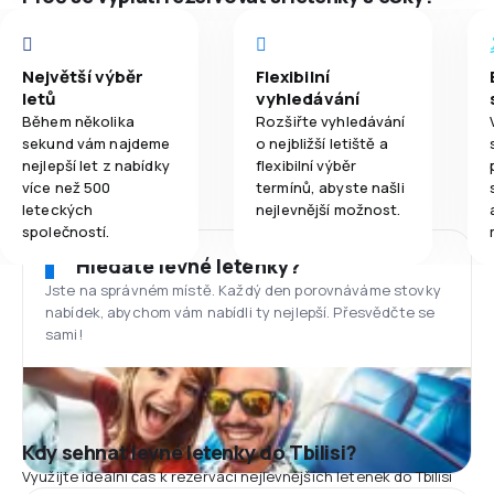
Největší výběr
Flexibilní
letů
vyhledávání
Během několika
Rozšiřte vyhledávání
sekund vám najdeme
o nejbližší letiště a
nejlepší let z nabídky
flexibilní výběr
více než 500
termínů, abyste našli
leteckých
nejlevnější možnost.
společností.
Hledáte levné letenky?
Jste na správném místě. Každý den porovnáváme stovky
nabídek, abychom vám nabídli ty nejlepší. Přesvědčte se
sami!
Kdy sehnat levné letenky do Tbilisi?
Využijte ideální čas k rezervaci nejlevnějších letenek do Tbilisi