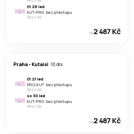
Wizz Air
čt 28 led
KUT
-
PRG
·
bez přestupu
Wizz Air
2 487 Kč
od
Praha
-
Kutaisi
10 dni
čt 21 led
PRG
-
KUT
·
bez přestupu
Wizz Air
so 30 led
KUT
-
PRG
·
bez přestupu
Wizz Air
2 487 Kč
od