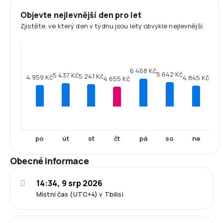
Objevte nejlevnější den pro let
Zjistěte, ve který den v týdnu jsou lety obvykle nejlevnější.
6 468 Kč
5 642 Kč
5 437 Kč
5 241 Kč
4 959 Kč
4 845 Kč
4 655 Kč
po
út
st
čt
pá
so
ne
Obecné informace
14:34, 9 srp 2026
Místní čas (UTC+4) v Tbilisi