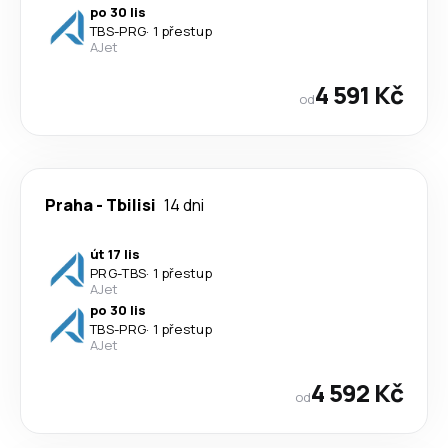
po 30 lis
TBS
-
PRG
·
1 přestup
AJet
4 591 Kč
od
Praha
-
Tbilisi
14 dni
út 17 lis
PRG
-
TBS
·
1 přestup
AJet
po 30 lis
TBS
-
PRG
·
1 přestup
AJet
4 592 Kč
od