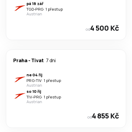
pá 18 zář
TGD
-
PRG
·
1 přestup
Austrian
4 500 Kč
od
Praha
-
Tivat
7 dni
ne 04 říj
PRG
-
TIV
·
1 přestup
Austrian
so 10 říj
TIV
-
PRG
·
1 přestup
Austrian
4 855 Kč
od