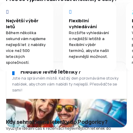
Největší výběr
Flexibilní
letů
vyhledávání
Během několika
Rozšiřte vyhledávání
sekund vám najdeme
o nejbližší letiště a
nejlepší let z nabídky
flexibilní výběr
více než 500
termínů, abyste našli
leteckých
nejlevnější možnost.
společností.
Hledáte levné letenky?
Jste na správném místě. Každý den porovnáváme stovky
nabídek, abychom vám nabídli ty nejlepší. Přesvědčte se
sami!
Kdy sehnat levné letenky do Podgoricy?
Využijte ideální čas k rezervaci nejlevnějších letenek do