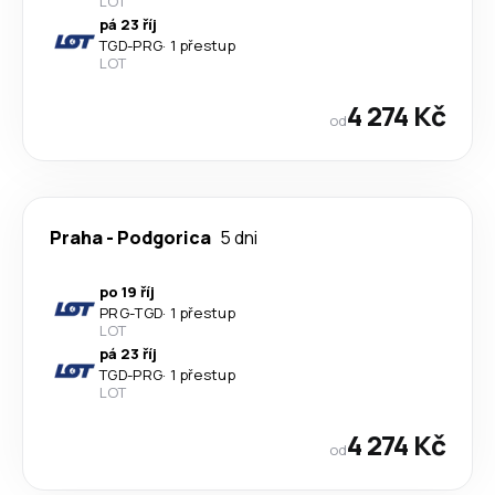
LOT
pá 23 říj
TGD
-
PRG
·
1 přestup
LOT
4 274 Kč
od
Praha
-
Podgorica
5 dni
po 19 říj
PRG
-
TGD
·
1 přestup
LOT
pá 23 říj
TGD
-
PRG
·
1 přestup
LOT
4 274 Kč
od