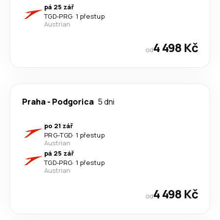
pá 25 zář
TGD
-
PRG
·
1 přestup
Austrian
4 498 Kč
od
Praha
-
Podgorica
5 dni
po 21 zář
PRG
-
TGD
·
1 přestup
Austrian
pá 25 zář
TGD
-
PRG
·
1 přestup
Austrian
4 498 Kč
od