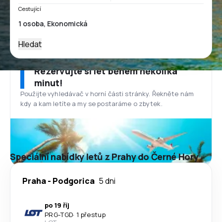
Cestující
Hledat
Rezervujte si let během několika
minut!
Použijte vyhledávač v horní části stránky. Řekněte nám
kdy a kam letíte a my se postaráme o zbytek.
Speciální nabídky letů z Prahy do Černé Hory
Praha
-
Podgorica
5 dni
po 19 říj
PRG
-
TGD
·
1 přestup