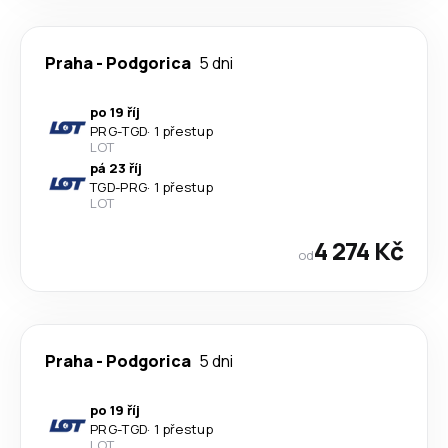
Praha
-
Podgorica
5 dni
po 19 říj
PRG
-
TGD
·
1 přestup
LOT
pá 23 říj
TGD
-
PRG
·
1 přestup
LOT
4 274 Kč
od
Praha
-
Podgorica
5 dni
po 19 říj
PRG
-
TGD
·
1 přestup
LOT