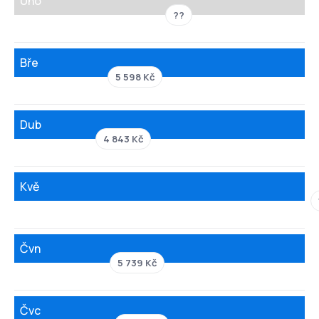
Úno
??
Bře
5 598 Kč
Dub
4 843 Kč
Kvě
Čvn
5 739 Kč
Čvc