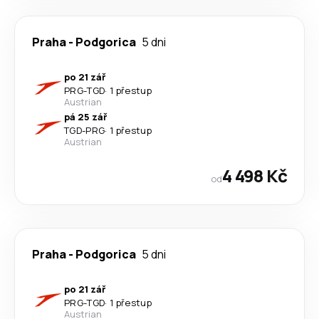
Praha
-
Podgorica
5 dni
po 21 zář
PRG
-
TGD
·
1 přestup
Austrian
pá 25 zář
TGD
-
PRG
·
1 přestup
Austrian
4 498 Kč
od
Praha
-
Podgorica
5 dni
po 21 zář
PRG
-
TGD
·
1 přestup
Austrian