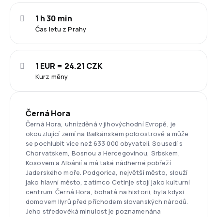
1 h 30 min
Čas letu z Prahy
1 EUR = 24.21 CZK
Kurz měny
Černá Hora
Černá Hora, uhnízděná v jihovýchodní Evropě, je
okouzlující zemí na Balkánském poloostrově a může
se pochlubit více než 633 000 obyvateli. Sousedí s
Chorvatskem, Bosnou a Hercegovinou, Srbskem,
Kosovem a Albánií a má také nádherné pobřeží
Jaderského moře. Podgorica, největší město, slouží
jako hlavní město, zatímco Cetinje stojí jako kulturní
centrum. Černá Hora, bohatá na historii, byla kdysi
domovem Ilyrů před příchodem slovanských národů.
Jeho středověká minulost je poznamenána