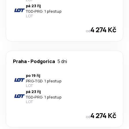
pá 23 říj
TGD
-
PRG
·
1 přestup
LOT
4 274 Kč
od
Praha
-
Podgorica
5 dni
po 19 říj
PRG
-
TGD
·
1 přestup
LOT
pá 23 říj
TGD
-
PRG
·
1 přestup
LOT
4 274 Kč
od