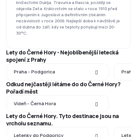
knížectvími Duklja, Travunia a Rascia, později se
objevila Zeta. Královstvím se stalo v roce 1910 před
připojením k Jugoslávii a definitivním získáním
nezávislosti v roce 2006. Nejlepší doba k návštěvě je
od dubna do září, kdy se teploty pohybují mezi 20-
30°C.
Lety do Černé Hory - Nejoblíbenější letecká
spojení z Prahy
Praha - Podgorica
Praha 
Odkud nejčastěji létáme do do Černé Hory?
Pořadí měst
Vídeň - Černá Hora
Lety do Černé Hory. Tyto destinace jsou na
vrcholu seznamu.
Letenky do Podgoricy
Letenk