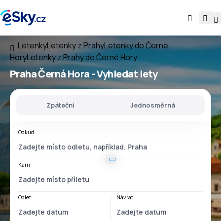
Letenky
Letenky z Prahy
Letenky do Černé
Hory
Letenky z Prahy do Černé Hory
Praha Černá Hora
- Vyhledat lety
Zpáteční
Jednosměrná
Odkud
Kam
Odlet
Návrat