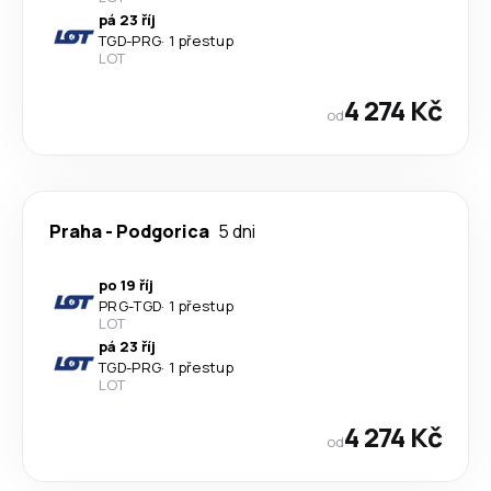
pá 23 říj
TGD
-
PRG
·
1 přestup
LOT
4 274 Kč
od
Praha
-
Podgorica
5 dni
po 19 říj
PRG
-
TGD
·
1 přestup
LOT
pá 23 říj
TGD
-
PRG
·
1 přestup
LOT
4 274 Kč
od