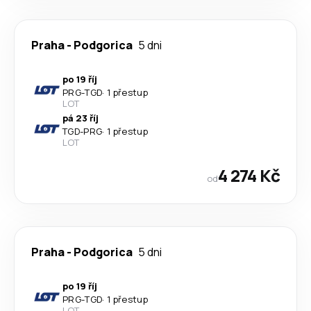
Praha
-
Podgorica
5 dni
po 19 říj
PRG
-
TGD
·
1 přestup
LOT
pá 23 říj
TGD
-
PRG
·
1 přestup
LOT
4 274 Kč
od
Praha
-
Podgorica
5 dni
po 19 říj
PRG
-
TGD
·
1 přestup
LOT