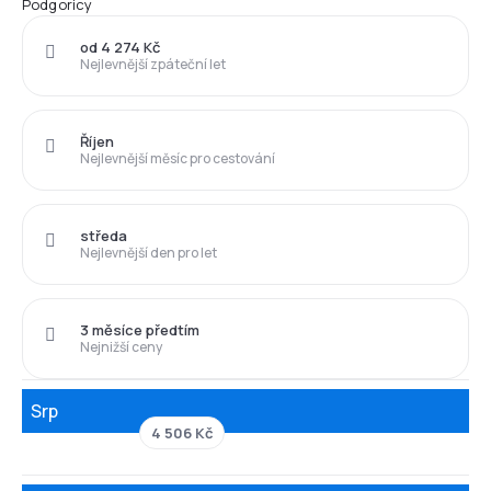
Podgoricy
od 4 274 Kč
Nejlevnější zpáteční let
Říjen
Nejlevnější měsíc pro cestování
středa
Nejlevnější den pro let
3 měsíce předtím
Nejnižší ceny
Srp
4 506 Kč