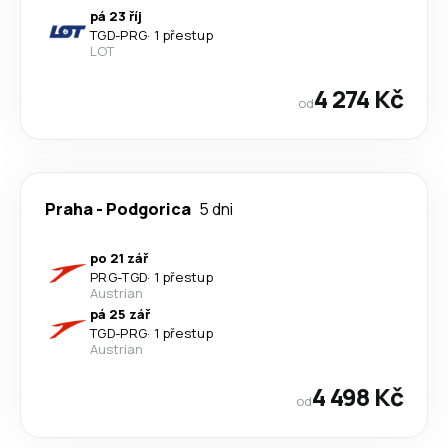
pá 23 říj
TGD
-
PRG
·
1 přestup
LOT
4 274 Kč
od
Praha
-
Podgorica
5 dni
po 21 zář
PRG
-
TGD
·
1 přestup
Austrian
pá 25 zář
TGD
-
PRG
·
1 přestup
Austrian
4 498 Kč
od