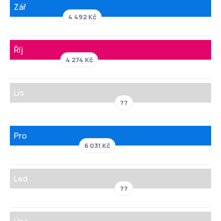
Zář
4 492 Kč
Říj
4 274 Kč
Lis
??
Pro
6 031 Kč
Led
??