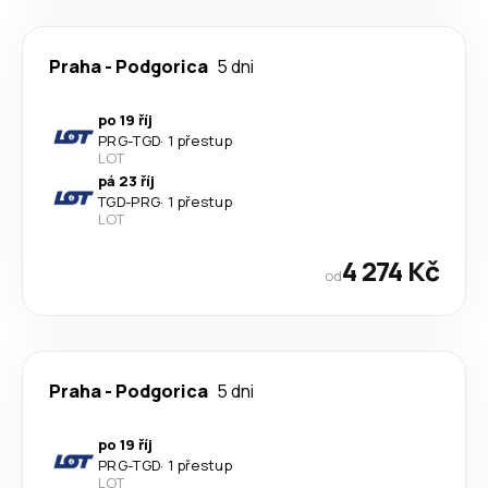
Praha
-
Podgorica
5 dni
po 19 říj
PRG
-
TGD
·
1 přestup
LOT
pá 23 říj
TGD
-
PRG
·
1 přestup
LOT
4 274 Kč
od
Praha
-
Podgorica
5 dni
po 19 říj
PRG
-
TGD
·
1 přestup
LOT