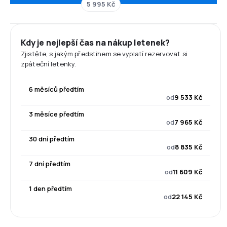
5 995 Kč
Kdy je nejlepší čas na nákup letenek?
Zjistěte, s jakým předstihem se vyplatí rezervovat si
zpáteční letenky.
6 měsíců předtím
od
9 533 Kč
3 měsíce předtím
od
7 965 Kč
30 dní předtím
od
8 835 Kč
7 dní předtím
od
11 609 Kč
1 den předtím
od
22 145 Kč