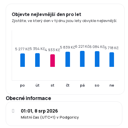
Objevte nejlevnější den pro let
Zjistěte, ve který den v týdnu jsou lety obvykle nejlevnější.
6 221 Kč
6 084 Kč
5 839 Kč
5 718 Kč
5 354 Kč
5 277 Kč
4 933 Kč
po
út
st
čt
pá
so
ne
Obecné informace
01:01, 8 srp 2026
Místní čas (UTC+1) v Podgoricy