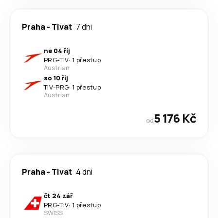
Praha
-
Tivat
7 dni
ne 04 říj
PRG
-
TIV
·
1 přestup
Austrian
so 10 říj
TIV
-
PRG
·
1 přestup
Austrian
5 176 Kč
od
Praha
-
Tivat
4 dni
čt 24 zář
PRG
-
TIV
·
1 přestup
SWISS