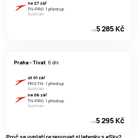
ne 27 zář
TIV
-
PRG
·
1 přestup
Austrian
5 285 Kč
od
Praha
-
Tivat
6 dni
út 01 zář
PRG
-
TIV
·
1 přestup
Austrian
ne 06 zář
TIV
-
PRG
·
1 přestup
Austrian
5 295 Kč
od
Proč se vyplatí rezervovat si letenky s eSky?