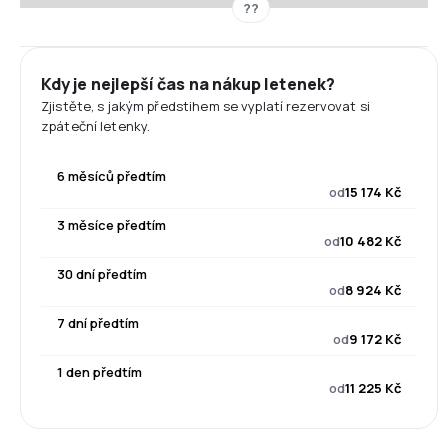
??
Kdy je nejlepší čas na nákup letenek?
Zjistěte, s jakým předstihem se vyplatí rezervovat si
zpáteční letenky.
6 měsíců předtím
od
15 174 Kč
3 měsíce předtím
od
10 482 Kč
30 dní předtím
od
8 924 Kč
7 dní předtím
od
9 172 Kč
1 den předtím
od
11 225 Kč