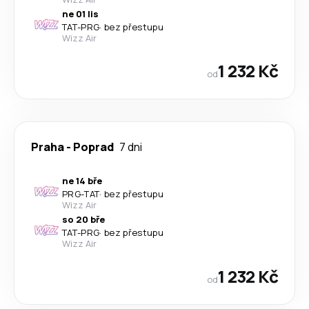
ne 01 lis
TAT
-
PRG
·
bez přestupu
Wizz Air
1 232 Kč
od
Praha
-
Poprad
7 dni
ne 14 bře
PRG
-
TAT
·
bez přestupu
Wizz Air
so 20 bře
TAT
-
PRG
·
bez přestupu
Wizz Air
1 232 Kč
od