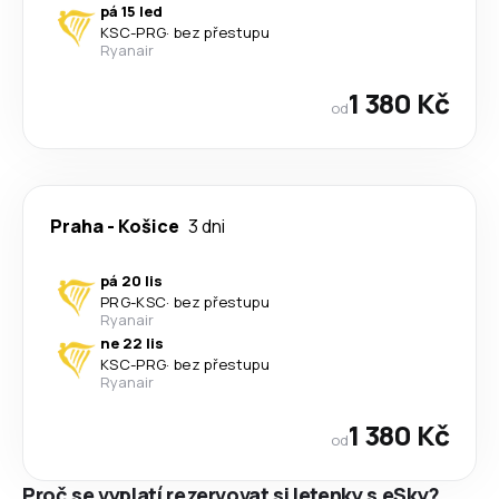
pá 15 led
KSC
-
PRG
·
bez přestupu
Ryanair
1 380 Kč
od
Praha
-
Košice
3 dni
pá 20 lis
PRG
-
KSC
·
bez přestupu
Ryanair
ne 22 lis
KSC
-
PRG
·
bez přestupu
Ryanair
1 380 Kč
od
Proč se vyplatí rezervovat si letenky s eSky?