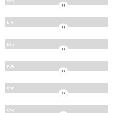
Úno
??
Bře
??
Dub
??
Kvě
??
Čvn
??
Čvc