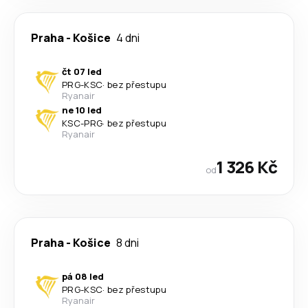
Praha
-
Košice
4 dni
čt 07 led
PRG
-
KSC
·
bez přestupu
Ryanair
ne 10 led
KSC
-
PRG
·
bez přestupu
Ryanair
1 326 Kč
od
Praha
-
Košice
8 dni
pá 08 led
PRG
-
KSC
·
bez přestupu
Ryanair