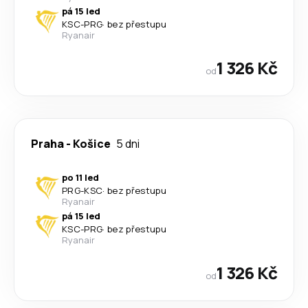
pá 15 led
KSC
-
PRG
·
bez přestupu
Ryanair
1 326 Kč
od
Praha
-
Košice
5 dni
po 11 led
PRG
-
KSC
·
bez přestupu
Ryanair
pá 15 led
KSC
-
PRG
·
bez přestupu
Ryanair
1 326 Kč
od