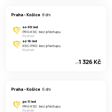
Praha
-
Košice
8 dni
so 09 led
PRG
-
KSC
·
bez přestupu
Ryanair
so 16 led
KSC
-
PRG
·
bez přestupu
Ryanair
1 326 Kč
od
Praha
-
Košice
6 dni
po 11 led
PRG
-
KSC
·
bez přestupu
Ryanair