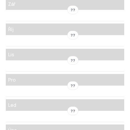
Zář
??
Říj
??
Lis
??
Pro
??
Led
??