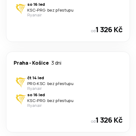
so 16 led
KSC
-
PRG
·
bez přestupu
Ryanair
1 326 Kč
od
Praha
-
Košice
3 dni
čt 14 led
PRG
-
KSC
·
bez přestupu
Ryanair
so 16 led
KSC
-
PRG
·
bez přestupu
Ryanair
1 326 Kč
od