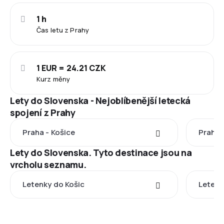
1 h
Čas letu z Prahy
1 EUR = 24.21 CZK
Kurz měny
Lety do Slovenska - Nejoblíbenější letecká
spojení z Prahy
Praha - Košice
Praha 
Lety do Slovenska. Tyto destinace jsou na
vrcholu seznamu.
Letenky do Košic
Letenk