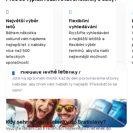
Největší výběr
Flexibilní
letů
vyhledávání
Během několika
Rozšiřte vyhledávání
sekund vám najdeme
o nejbližší letiště a
nejlepší let z nabídky
flexibilní výběr
více než 500
termínů, abyste našli
leteckých
nejlevnější možnost.
společností.
Hledáte levné letenky?
Jste na správném místě. Každý den porovnáváme stovky
nabídek, abychom vám nabídli ty nejlepší. Přesvědčte se
sami!
Kdy sehnat levné letenky do Bratislavy?
Využijte ideální čas k rezervaci nejlevnějších letenek do