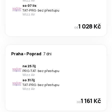
Wizz Air
so 07 lis
TAT
-
PRG
·
bez přestupu
Wizz Air
1 028 Kč
od
Praha
-
Poprad
7 dni
ne 25 říj
PRG
-
TAT
·
bez přestupu
Wizz Air
so 31 říj
TAT
-
PRG
·
bez přestupu
Wizz Air
1 161 Kč
od