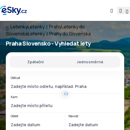
Letenky
Letenky z Prahy
Letenky do
Slovenska
Letenky z Prahy do Slovenska
Praha Slovensko
- Vyhledat lety
Zpáteční
Jednosměrná
Odkud
Kam
Odlet
Návrat