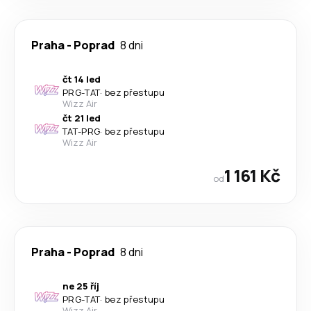
Praha
-
Poprad
8 dni
čt 14 led
PRG
-
TAT
·
bez přestupu
Wizz Air
čt 21 led
TAT
-
PRG
·
bez přestupu
Wizz Air
1 161 Kč
od
Praha
-
Poprad
8 dni
ne 25 říj
PRG
-
TAT
·
bez přestupu
Wizz Air