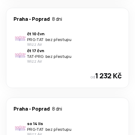
Praha
-
Poprad
8 dni
čt 10 čvn
PRG
-
TAT
·
bez přestupu
Wizz Air
čt 17 čvn
TAT
-
PRG
·
bez přestupu
Wizz Air
1 232 Kč
od
Praha
-
Poprad
8 dni
so 14 lis
PRG
-
TAT
·
bez přestupu
Wizz Air