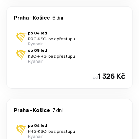
Praha
-
Košice
6 dni
po 04 led
PRG
-
KSC
·
bez přestupu
Ryanair
so 09 led
KSC
-
PRG
·
bez přestupu
Ryanair
1 326 Kč
od
Praha
-
Košice
7 dni
po 04 led
PRG
-
KSC
·
bez přestupu
Ryanair