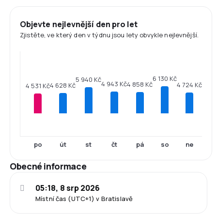
Objevte nejlevnější den pro let
Zjistěte, ve který den v týdnu jsou lety obvykle nejlevnější.
6 130 Kč
5 940 Kč
4 943 Kč
4 858 Kč
4 724 Kč
4 628 Kč
4 531 Kč
po
út
st
čt
pá
so
ne
Obecné informace
05:18, 8 srp 2026
Místní čas (UTC+1) v Bratislavě