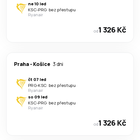
ne 10 led
KSC
-
PRG
·
bez přestupu
Ryanair
1 326 Kč
od
Praha
-
Košice
3 dni
čt 07 led
PRG
-
KSC
·
bez přestupu
Ryanair
so 09 led
KSC
-
PRG
·
bez přestupu
Ryanair
1 326 Kč
od