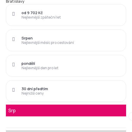
Bratislavy
od 9 702 Kč
Nejlevnější zpáteční let
Srpen
Nejlevnější měsíc pro cestování
pondělí
Nejlevnější den pro let
30 dní předtím
Nejnižší ceny
Srp