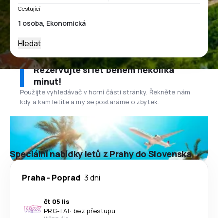
Cestující
Hledat
Rezervujte si let během několika
minut!
Použijte vyhledávač v horní části stránky. Řekněte nám
kdy a kam letíte a my se postaráme o zbytek.
Speciální nabídky letů z Prahy do Slovenska
Praha
-
Poprad
3 dni
čt 05 lis
PRG
-
TAT
·
bez přestupu