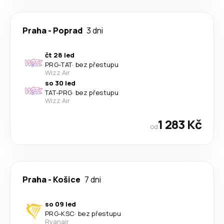
Praha
-
Poprad
3 dni
čt 28 led
PRG
-
TAT
·
bez přestupu
Wizz Air
so 30 led
TAT
-
PRG
·
bez přestupu
Wizz Air
1 283 Kč
od
Praha
-
Košice
7 dni
so 09 led
PRG
-
KSC
·
bez přestupu
Ryanair