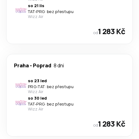
so 21 lis
TAT
-
PRG
·
bez přestupu
Wizz Air
1 283 Kč
od
Praha
-
Poprad
8 dni
so 23 led
PRG
-
TAT
·
bez přestupu
Wizz Air
so 30 led
TAT
-
PRG
·
bez přestupu
Wizz Air
1 283 Kč
od