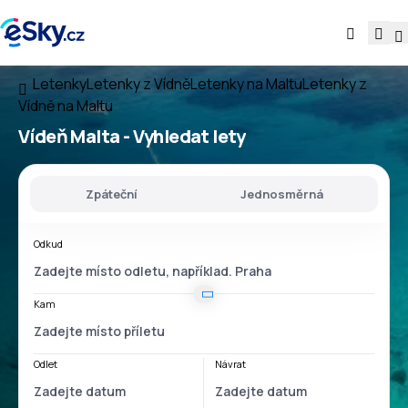
Letenky
Letenky z Vídně
Letenky na Maltu
Letenky z
Vídně na Maltu
Vídeň Malta
- Vyhledat lety
Zpáteční
Jednosměrná
Odkud
Kam
Odlet
Návrat