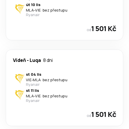
út 10 lis
MLA
-
VIE
·
bez přestupu
Ryanair
1 501 Kč
od
Vídeň
-
Luqa
8 dni
st 04 lis
VIE
-
MLA
·
bez přestupu
Ryanair
st 11 lis
MLA
-
VIE
·
bez přestupu
Ryanair
1 501 Kč
od