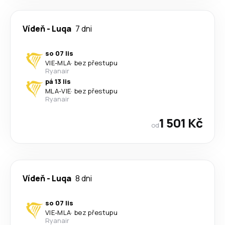
Vídeň
-
Luqa
7 dni
so 07 lis
VIE
-
MLA
·
bez přestupu
Ryanair
pá 13 lis
MLA
-
VIE
·
bez přestupu
Ryanair
1 501 Kč
od
Vídeň
-
Luqa
8 dni
so 07 lis
VIE
-
MLA
·
bez přestupu
Ryanair