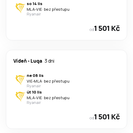
so 14 lis
MLA
-
VIE
·
bez přestupu
Ryanair
1 501 Kč
od
Vídeň
-
Luqa
3 dni
ne 08 lis
VIE
-
MLA
·
bez přestupu
Ryanair
út 10 lis
MLA
-
VIE
·
bez přestupu
Ryanair
1 501 Kč
od