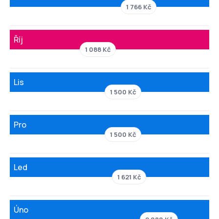
1 766 Kč
Říj
1 088 Kč
Lis
1 500 Kč
Pro
1 500 Kč
Led
1 621 Kč
Úno