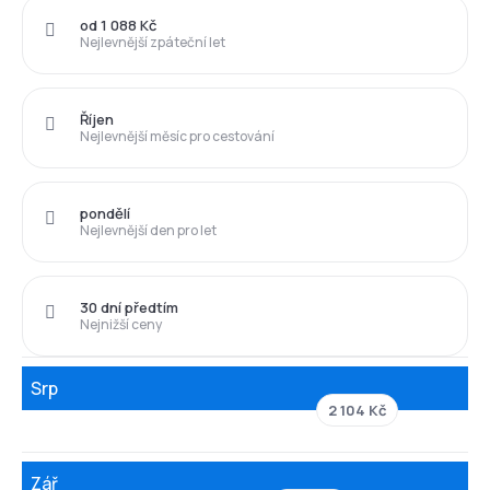
od 1 088 Kč
Nejlevnější zpáteční let
Říjen
Nejlevnější měsíc pro cestování
pondělí
Nejlevnější den pro let
30 dní předtím
Nejnižší ceny
Srp
2 104 Kč
Zář