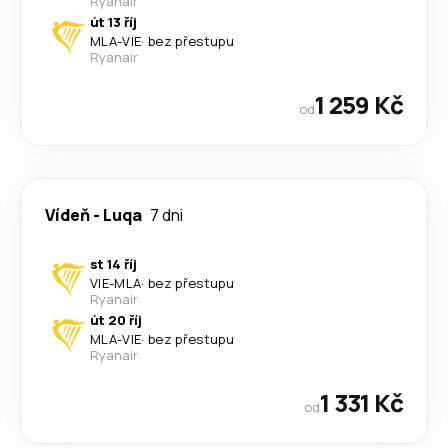
Ryanair
út 13 říj
MLA
-
VIE
·
bez přestupu
Ryanair
1 259 Kč
od
Vídeň
-
Luqa
7 dni
st 14 říj
VIE
-
MLA
·
bez přestupu
Ryanair
út 20 říj
MLA
-
VIE
·
bez přestupu
Ryanair
1 331 Kč
od