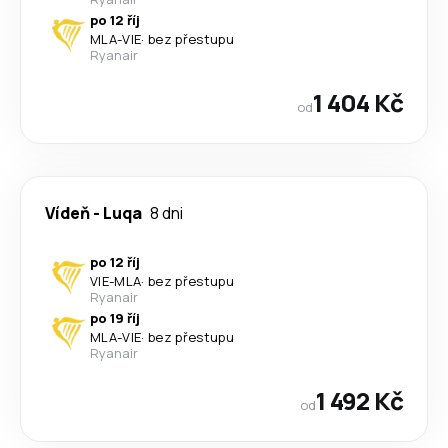
po 12 říj
MLA
-
VIE
·
bez přestupu
Ryanair
1 404 Kč
od
Vídeň
-
Luqa
8 dni
po 12 říj
VIE
-
MLA
·
bez přestupu
Ryanair
po 19 říj
MLA
-
VIE
·
bez přestupu
Ryanair
1 492 Kč
od