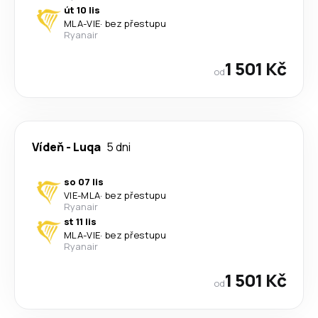
út 10 lis
MLA
-
VIE
·
bez přestupu
Ryanair
1 501 Kč
od
Vídeň
-
Luqa
5 dni
so 07 lis
VIE
-
MLA
·
bez přestupu
Ryanair
st 11 lis
MLA
-
VIE
·
bez přestupu
Ryanair
1 501 Kč
od