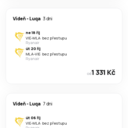
Vídeň
-
Luqa
3 dni
ne 18 říj
VIE
-
MLA
·
bez přestupu
Ryanair
út 20 říj
MLA
-
VIE
·
bez přestupu
Ryanair
1 331 Kč
od
Vídeň
-
Luqa
7 dni
út 06 říj
VIE
-
MLA
·
bez přestupu
Ryanair