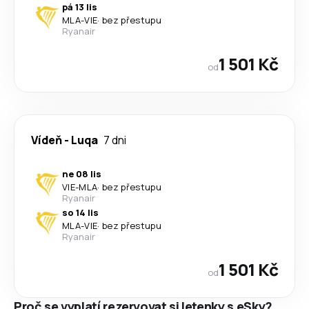
pá 13 lis
MLA
-
VIE
·
bez přestupu
Ryanair
1 501 Kč
od
Vídeň
-
Luqa
7 dni
ne 08 lis
VIE
-
MLA
·
bez přestupu
Ryanair
so 14 lis
MLA
-
VIE
·
bez přestupu
Ryanair
1 501 Kč
od
Proč se vyplatí rezervovat si letenky s eSky?