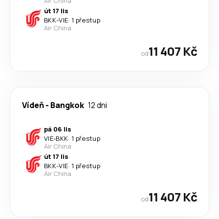
Air China
út 17 lis
BKK
-
VIE
·
1 přestup
Air China
11 407 Kč
od
Vídeň
-
Bangkok
12 dni
pá 06 lis
VIE
-
BKK
·
1 přestup
Air China
út 17 lis
BKK
-
VIE
·
1 přestup
Air China
11 407 Kč
od