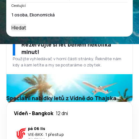
Cestující
Hledat
Rezervujte si let během několika
minut!
Použijte vyhledávač v horní části stránky. Řekněte nám
kdy a kam letíte a my se postaráme o zbytek.
Speciální nabídky letů z Vídně do Thajska
Vídeň
-
Bangkok
12 dni
pá 06 lis
VIE
-
BKK
·
1 přestup