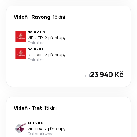
Vídeň
-
Rayong
15 dni
po 02 lis
VIE
-
UTP
·
2 přestupy
Emirates
po 16 lis
UTP
-
VIE
·
2 přestupy
Emirates
23 940 Kč
od
Vídeň
-
Trat
15 dni
st 18 lis
VIE
-
TDX
·
2 přestupy
Qatar Airways