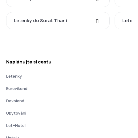
Letenky do Surat Thani
Letenk
Naplánujte si cestu
Letenky
Eurovíkend
Dovolená
Ubytování
Let+Hotel
Hotely