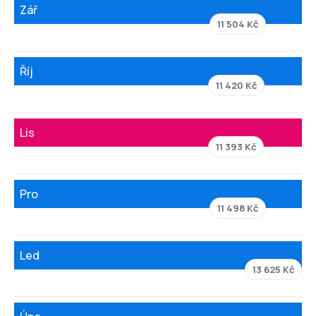
Zář
11 504 Kč
Říj
11 420 Kč
Lis
11 393 Kč
Pro
11 498 Kč
Led
13 625 Kč