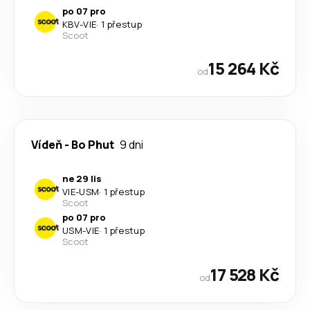
po 07 pro
KBV
-
VIE
·
1 přestup
Scoot
15 264 Kč
od
Vídeň
-
Bo Phut
9 dni
ne 29 lis
VIE
-
USM
·
1 přestup
Scoot
po 07 pro
USM
-
VIE
·
1 přestup
Scoot
17 528 Kč
od