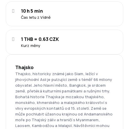
10 h 5 min
Čas letu z Vídně
1 THB = 0.63 CZK
Kurz měny
Thajsko
Thajsko, historicky známé jako Siam, ležící v
jihovýchodní Asii je pulzující země s téměř 66 miliony
obyvatel. Jeho hlavní město, Bangkok, je srdcem
země, přetéká kulturními památkami a rušnými trhy.
Bohatá historie Thajska je mozaikou thajského,
monského, khmerského a malajského království s
vlivy evropských kontaktů od 15. století. Země se
může pochlubit úžasnou krajinou od Andamanského
moře po Thajský záliv a hraničí s Myanmarem,
Laosem, Kambodžou a Malajsií. Návštěvníci mohou