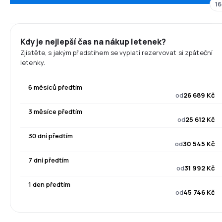
16
Kdy je nejlepší čas na nákup letenek?
Zjistěte, s jakým předstihem se vyplatí rezervovat si zpáteční
letenky.
6 měsíců předtím
od
26 689 Kč
3 měsíce předtím
od
25 612 Kč
30 dní předtím
od
30 545 Kč
7 dní předtím
od
31 992 Kč
1 den předtím
od
45 746 Kč