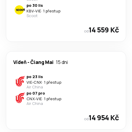
po 30 lis
KBV
-
VIE
·
1 přestup
Scoot
14 559 Kč
od
Vídeň
-
Čiang Mai
15 dni
po 23 lis
VIE
-
CNX
·
1 přestup
Air China
po 07 pro
CNX
-
VIE
·
1 přestup
Air China
14 954 Kč
od