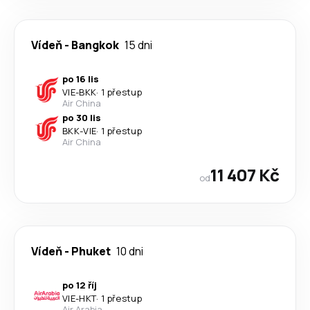
Vídeň
-
Bangkok
15 dni
po 16 lis
VIE
-
BKK
·
1 přestup
Air China
po 30 lis
BKK
-
VIE
·
1 přestup
Air China
11 407 Kč
od
Vídeň
-
Phuket
10 dni
po 12 říj
VIE
-
HKT
·
1 přestup
Air Arabia