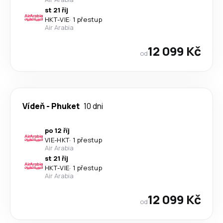
st 21 říj
HKT
-
VIE
·
1 přestup
Air Arabia
12 099 Kč
od
Vídeň
-
Phuket
10 dni
po 12 říj
VIE
-
HKT
·
1 přestup
Air Arabia
st 21 říj
HKT
-
VIE
·
1 přestup
Air Arabia
12 099 Kč
od