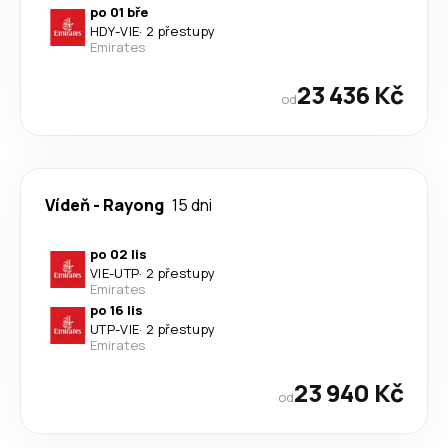
po 01 bře
HDY
-
VIE
·
2 přestupy
Emirates
23 436 Kč
od
Vídeň
-
Rayong
15 dni
po 02 lis
VIE
-
UTP
·
2 přestupy
Emirates
po 16 lis
UTP
-
VIE
·
2 přestupy
Emirates
23 940 Kč
od