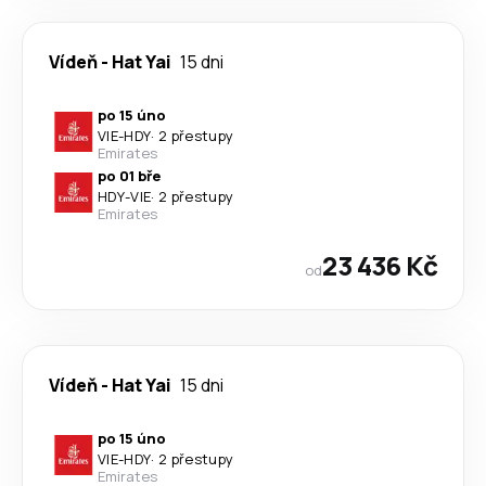
Vídeň
-
Hat Yai
15 dni
po 15 úno
VIE
-
HDY
·
2 přestupy
Emirates
po 01 bře
HDY
-
VIE
·
2 přestupy
Emirates
23 436 Kč
od
Vídeň
-
Hat Yai
15 dni
po 15 úno
VIE
-
HDY
·
2 přestupy
Emirates