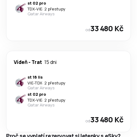
st 02 pro
TDX
-
VIE
·
2 přestupy
Qatar Airways
33 480 Kč
od
Vídeň
-
Trat
15 dni
st 18 lis
VIE
-
TDX
·
2 přestupy
Qatar Airways
st 02 pro
TDX
-
VIE
·
2 přestupy
Qatar Airways
33 480 Kč
od
Proč se vyplatí rezervovat si letenky s eSky?