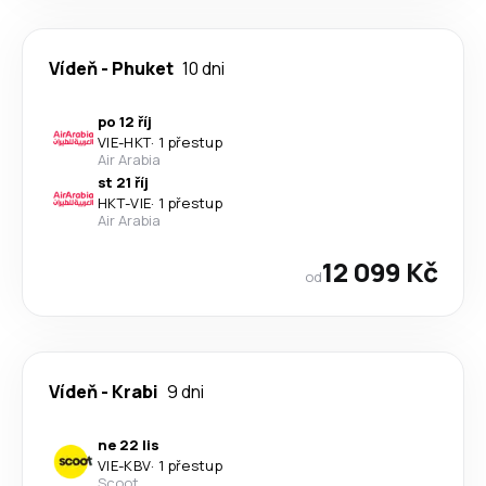
Vídeň
-
Phuket
10 dni
po 12 říj
VIE
-
HKT
·
1 přestup
Air Arabia
st 21 říj
HKT
-
VIE
·
1 přestup
Air Arabia
12 099 Kč
od
Vídeň
-
Krabi
9 dni
ne 22 lis
VIE
-
KBV
·
1 přestup
Scoot