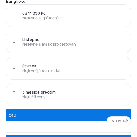
Bangkoku
od 11 393 Kč
Nejlevnější zpáteční let
Listopad
Nejlevnější měsíc pro cestování
čtvrtek
Nejlevnější den pro let
3 měsíce předtím
Nejnižší ceny
Srp
13 719 Kč