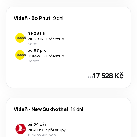
Vídeň
-
Bo Phut
9 dni
ne 29 lis
VIE
-
USM
·
1 přestup
Scoot
po 07 pro
USM
-
VIE
·
1 přestup
Scoot
17 528 Kč
od
Vídeň
-
New Sukhothai
14 dni
pá 04 zář
VIE
-
THS
·
2 přestupy
Turkish Airlines