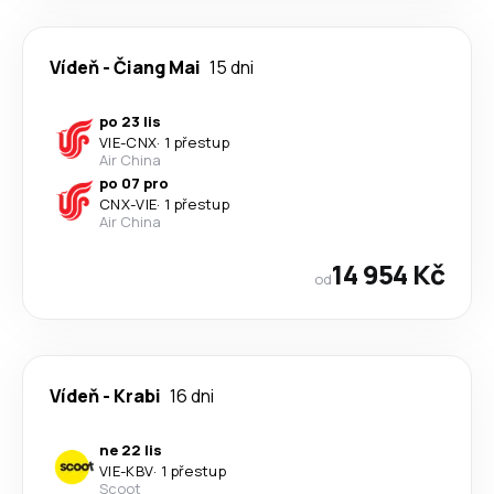
Vídeň
-
Čiang Mai
15 dni
po 23 lis
VIE
-
CNX
·
1 přestup
Air China
po 07 pro
CNX
-
VIE
·
1 přestup
Air China
14 954 Kč
od
Vídeň
-
Krabi
16 dni
ne 22 lis
VIE
-
KBV
·
1 přestup
Scoot