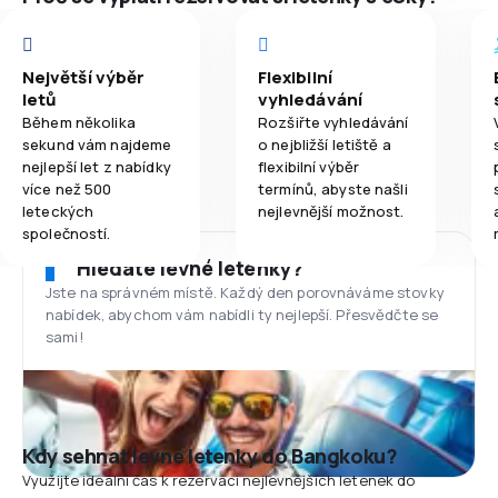
Největší výběr
Flexibilní
letů
vyhledávání
Během několika
Rozšiřte vyhledávání
sekund vám najdeme
o nejbližší letiště a
nejlepší let z nabídky
flexibilní výběr
více než 500
termínů, abyste našli
leteckých
nejlevnější možnost.
společností.
Hledáte levné letenky?
Jste na správném místě. Každý den porovnáváme stovky
nabídek, abychom vám nabídli ty nejlepší. Přesvědčte se
sami!
Kdy sehnat levné letenky do Bangkoku?
Využijte ideální čas k rezervaci nejlevnějších letenek do