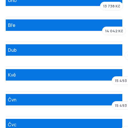
Úno
13 738 Kč
Bře
14 042 Kč
Dub
Kvě
15 493
Čvn
15 493
Čvc