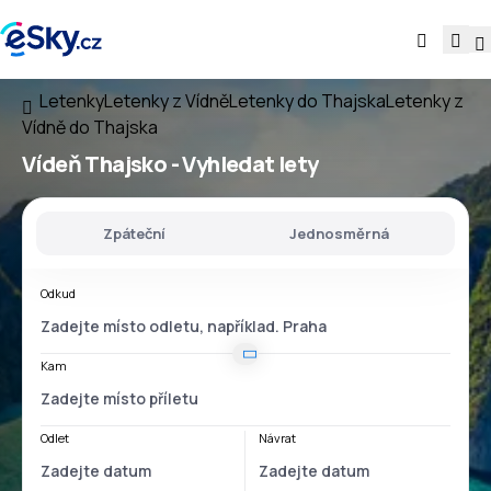
Letenky
Letenky z Vídně
Letenky do Thajska
Letenky z
Vídně do Thajska
Vídeň Thajsko
- Vyhledat lety
Zpáteční
Jednosměrná
Odkud
Kam
Odlet
Návrat