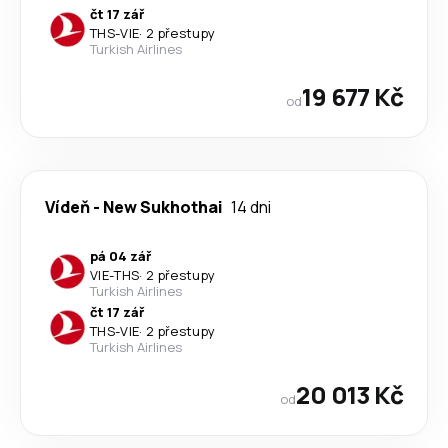
čt 17 zář
THS
-
VIE
·
2 přestupy
Turkish Airlines
19 677 Kč
od
Vídeň
-
New Sukhothai
14 dni
pá 04 zář
VIE
-
THS
·
2 přestupy
Turkish Airlines
čt 17 zář
THS
-
VIE
·
2 přestupy
Turkish Airlines
20 013 Kč
od