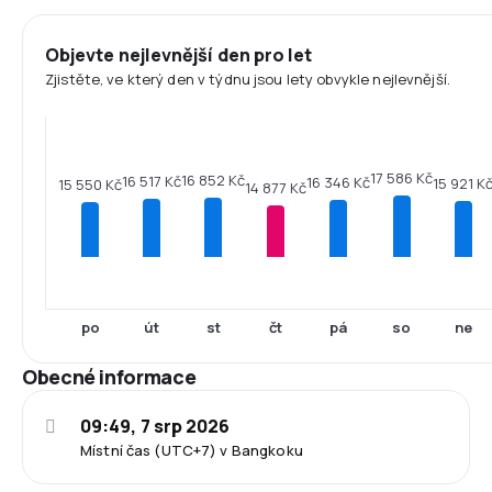
Objevte nejlevnější den pro let
Zjistěte, ve který den v týdnu jsou lety obvykle nejlevnější.
17 586 Kč
16 852 Kč
16 517 Kč
16 346 Kč
15 921 K
15 550 Kč
14 877 Kč
po
út
st
čt
pá
so
ne
Obecné informace
09:49, 7 srp 2026
Místní čas (UTC+7) v Bangkoku