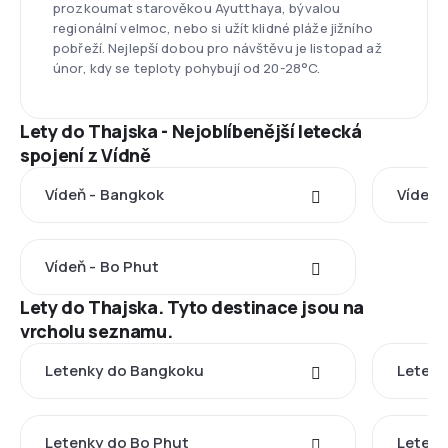
prozkoumat starověkou Ayutthaya, bývalou
regionální velmoc, nebo si užít klidné pláže jižního
pobřeží. Nejlepší dobou pro návštěvu je listopad až
únor, kdy se teploty pohybují od 20-28°C.
Lety do Thajska - Nejoblíbenější letecká
spojení z Vídně
Vídeň - Bangkok
Vídeň 
Vídeň - Bo Phut
Lety do Thajska. Tyto destinace jsou na
vrcholu seznamu.
Letenky do Bangkoku
Letenk
Letenky do Bo Phut
Letenk