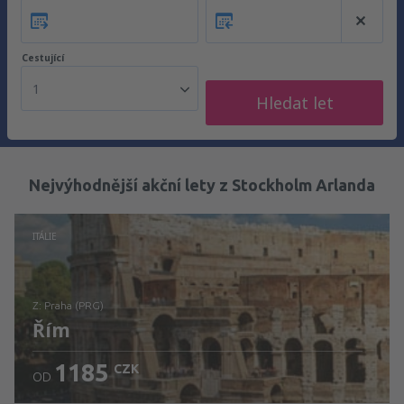
Cestující
1
Hledat let
Nejvýhodnější akční lety z Stockholm Arlanda
ITÁLIE
z: Praha (PRG)
Řím
1185
CZK
OD