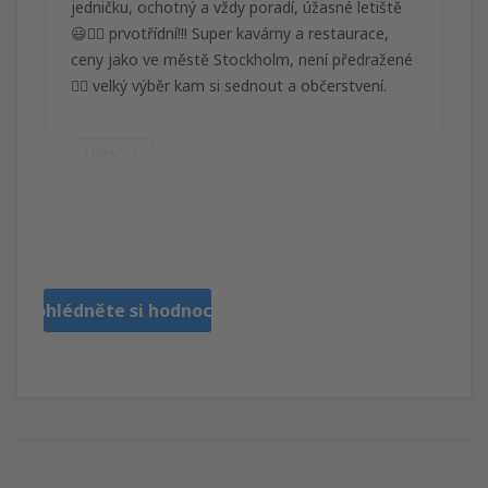
jedničku, ochotný a vždy poradí, úžasné letiště
😃👌🏻 prvotřídní!!! Super kavárny a restaurace,
ceny jako ve městě Stockholm, není předražené
👍🏻 velký výběr kam si sednout a občerstvení.
Užitečné
Ilona
Česká Republika,
Duben 2024
Prohlédněte si hodnocení