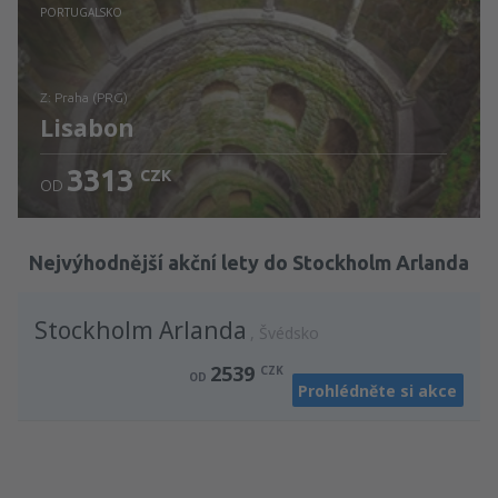
Zjistěte detaily
PORTUGALSKO
z: Praha (PRG)
Lisabon
3313
CZK
OD
Zjistěte detaily
Nejvýhodnější akční lety do Stockholm Arlanda
Stockholm Arlanda
Švédsko
2539
CZK
OD
Prohlédněte si akce