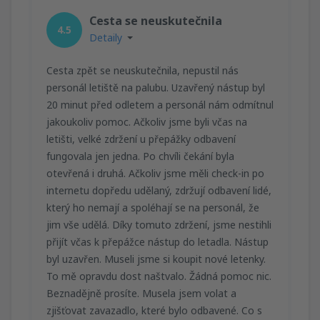
Cesta se neuskutečnila
4.5
Detaily
Cesta zpět se neuskutečnila, nepustil nás
personál letiště na palubu. Uzavřený nástup byl
20 minut před odletem a personál nám odmítnul
jakoukoliv pomoc. Ačkoliv jsme byli včas na
letišti, velké zdržení u přepážky odbavení
fungovala jen jedna. Po chvíli čekání byla
otevřená i druhá. Ačkoliv jsme měli check-in po
internetu dopředu udělaný, zdržují odbavení lidé,
který ho nemají a spoléhají se na personál, že
jim vše udělá. Díky tomuto zdržení, jsme nestihli
přijít včas k přepážce nástup do letadla. Nástup
byl uzavřen. Museli jsme si koupit nové letenky.
To mě opravdu dost naštvalo. Žádná pomoc nic.
Beznadějně prosíte. Musela jsem volat a
zjišťovat zavazadlo, které bylo odbavené. Co s