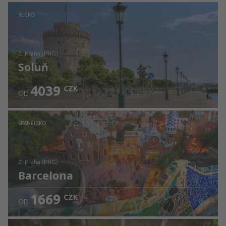
Zjistěte detaily
ŘECKO
z: Praha (PRG)
Soluň
4039
CZK
OD
Zjistěte detaily
ŠPANĚLSKO
z: Praha (PRG)
Barcelona
1669
CZK
OD