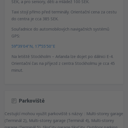
SEK, a pro seniory, děti a mládež 100 SEK.
Taxi stojí přímo před terminály. Orientační cena za cestu
do centra je cca 385 SEK.
Souřadnice do automobilových navigačních systémů
GPS:
59°39'04"N, 17°55'50"E
Na letiště Stockholm – Arlanda lze dojet po dálnici E-4.
Orientační čas na příjezd z centra Stockholmu je cca 45
minut.
Parkoviště
Cestující mohou využít parkoviště s názvy: : Multi-storey garage
(Terminál 2), Multi-storey garage (Terminál 4), Multi-storey
garage (Terminál 5), SkyCity garage SkyCity, Outdoor parking,