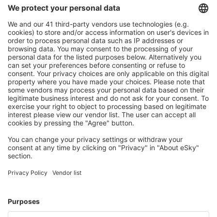
Pajala Yllas (PJA)
Ronneby Airport (RNB)
Salen Scandinavian Mountains Apt. (SCR)
Skelleftea Airport (SFT)
Stockholm
Malmo Sturup (MMX)
Sundsvall Harnosand (SDL)
Sveg Airport (EVG)
Torsby Apt. (TYF)
Trollhättan-Vänersborg Airport (THN)
Umea Airport (UME)