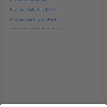
Kramfors Solleftea (KRF)
Kristianstad Airport (KID)
Goteborg Landvetter (GOT)
Gällivare Lapland (GEV)
Linkoping City Airport (LPI)
Lulea Airport (LLA)
Lycksele Airport (LYC)
Mora Siljan (MXX)
Norrköping Airport (NRK)
Ornskoldsvik Airport (OER)