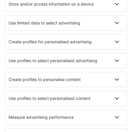
Vilhelmina Airport (VHM)
Visby Airport (VBY)
Stockholm
Vaxjo Smaland (VXO)