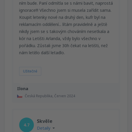
ním bude. Paní odmítla se s námi bavit, naprostá
ignorace!!! Všechno jsem si musela zařídit sama.
Koupit letenky nové na druhý den, kufr byl na
reklamacím oddělení... lítám pravidelně a ještě
nikdy jsem se s takovým chováním nesetkala a
kór na Letišti Arlanda, vždy bylo všechno v
pořádku. Zůstali jsme 30h čekat na letišti, než
nám letělo další letadlo.
Užitečné
Ilona
Česká Republika,
Červen 2024
Skvěle
4.7
Detaily