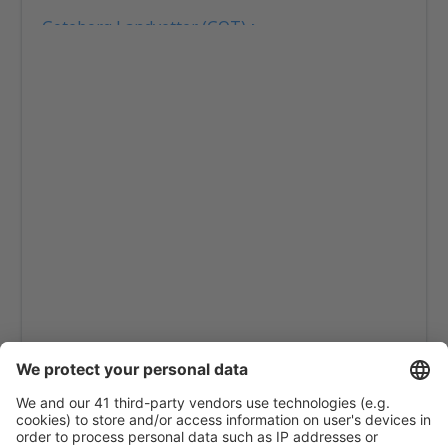
Goteborg Landvetter (GOT)
Gällivare Lapland (GEV)
Linkoping City Airport (LPI)
Lulea Airport (LLA)
Lycksele Airport (LYC)
Mora Siljan (MXX)
Norrköping Airport (NRK)
Ornskoldsvik Airport (OER)
Pajala Yllas (PJA)
Ronneby Airport (RNB)
Salen Scandinavian Mountains Apt. (SCR)