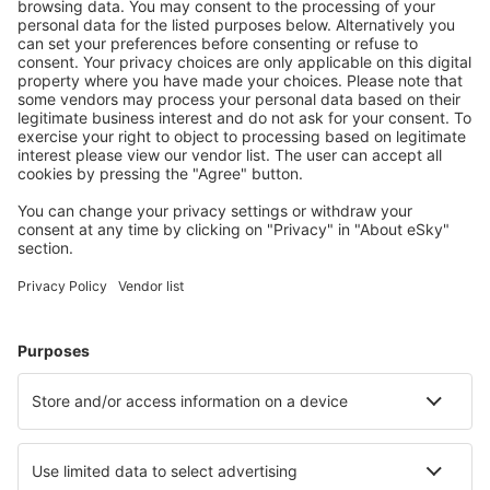
Skelleftea Airport (SFT)
Stockholm
Malmo Sturup (MMX)
Sundsvall Harnosand (SDL)
Sveg Airport (EVG)
Torsby Apt. (TYF)
Trollhättan-Vänersborg Airport (THN)
Umea Airport (UME)
Vilhelmina Airport (VHM)
Visby Airport (VBY)
Stockholm