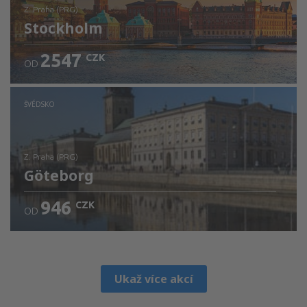
z: Praha (PRG)
Stockholm
2547
CZK
OD
Zjistěte detaily
ŠVÉDSKO
z: Praha (PRG)
Göteborg
946
CZK
OD
Zjistěte detaily
Ukaž více akcí