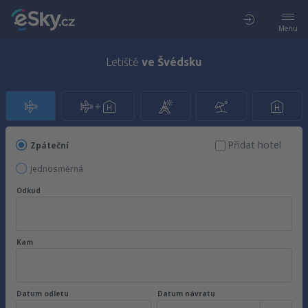
Menu
Letiště
ve Švédsku
Přidat hotel
Zpáteční
Jednosměrná
Odkud
Kam
Datum odletu
Datum návratu