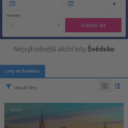
Cestující
Hledat let
1
Nejvýhodnější akční lety
Švédsko
Lety do Švédska
Ukazát filtry
ŠVÉDSKO