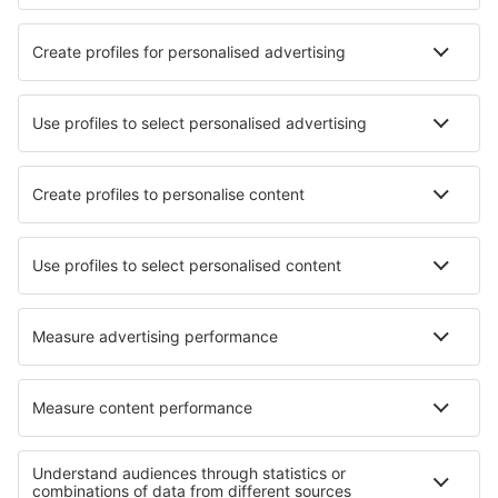
Vaxjo Smaland (VXO)