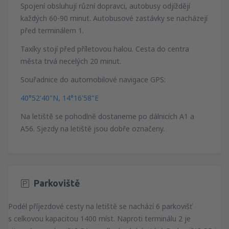
Spojení obsluhují různí dopravci, autobusy odjíždějí
každých 60-90 minut. Autobusové zastávky se nacházejí
před terminálem 1.
Taxíky stojí před příletovou halou. Cesta do centra
města trvá necelých 20 minut.
Souřadnice do automobilové navigace GPS:
40°52'40"N, 14°16'58"E
Na letiště se pohodlně dostaneme po dálnicích A1 a
A56. Sjezdy na letiště jsou dobře označeny.
Parkoviště
Podél příjezdové cesty na letiště se nachází 6 parkovišť
s celkovou kapacitou 1400 míst. Naproti terminálu 2 je