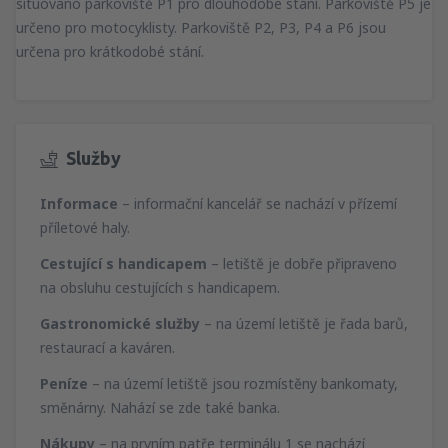
situováno parkoviště P1 pro dlouhodobé stání. Parkoviště P5 je
určeno pro motocyklisty. Parkoviště P2, P3, P4 a P6 jsou
určena pro krátkodobé stání.
Služby
Informace
– informační kancelář se nachází v přízemí
příletové haly.
Cestující s handicapem
– letiště je dobře připraveno
na obsluhu cestujících s handicapem.
Gastronomické služby
– na území letiště je řada barů,
restaurací a kaváren.
Peníze
– na území letiště jsou rozmístěny bankomaty,
směnárny. Nahází se zde také banka.
Nákupy
– na prvním patře terminálu 1 se nachází