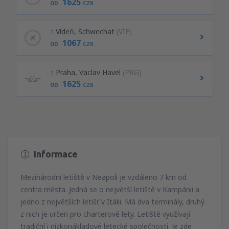
1625
OD
CZK
z
Vídeň, Schwechat
(VIE)
1067
OD
CZK
z
Praha, Vaclav Havel
(PRG)
1625
OD
CZK
Informace
Mezinárodní letiště v Neapoli je vzdáleno 7 km od
centra města. Jedná se o největší letiště v Kampánii a
jedno z největších letišť v Itálii. Má dva terminály, druhý
z nich je určen pro charterové lety. Letiště využívají
tradiční i nízkonákladové letecké společnosti. Je zde