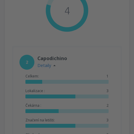
4
Capodichino
2
Detaily
Celkem:
1
Lokalizace :
3
Čekárna :
2
Značení na letišti:
3