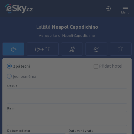
Menu
Letiště
Neapol Capodichino
Aeroporto di Napoli-Capodichino
Přidat hotel
Zpáteční
Jednosměrná
Odkud
Kam
Datum odletu
Datum návratu