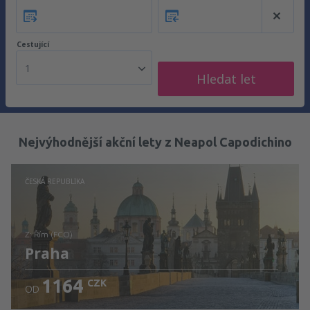
Cestující
1
Hledat let
Nejvýhodnější akční lety z Neapol Capodichino
ČESKÁ REPUBLIKA
z: Řím (FCO)
Praha
1164
CZK
OD