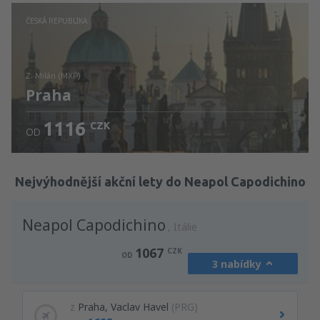
Zjistěte detaily
ČESKÁ REPUBLIKA
z: Milán (MXP)
Praha
1116
CZK
OD
Zjistěte detaily
Nejvýhodnější akční lety do Neapol Capodichino
Neapol Capodichino
Itálie
1067
CZK
OD
3 nabídky
z
Praha, Vaclav Havel
(PRG)