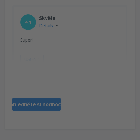
Skvěle
4.1
Detaily
Super!
Užitečné
Nina
Bulgaria,
Červen 2025
Prohlédněte si hodnocení