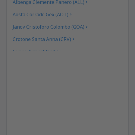
Albenga Clemente Panero (ALL)
Aosta Corrado Gex (AOT)
Janov Cristoforo Colombo (GOA)
Crotone Santa Anna (CRV)
Cuneo Airport (CUF)
Cagliari Elmas (CAG)
Rimini F. Fellini (RMI)
Ankona Falconara (AOI)
Řím
Brescia Gabriele D'Annunzio (VBS)
Gino Lisa (FOG)