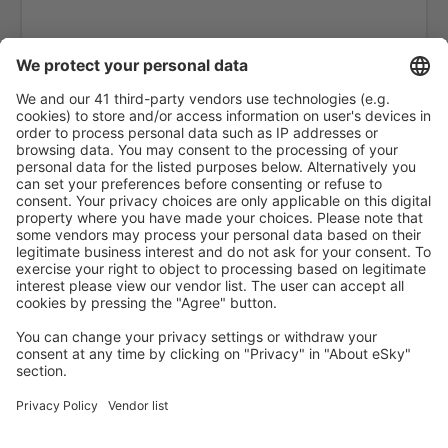
Bologna Guglielmo Marconi (BLQ)
Lampedusa Airport (LMP)
Milán
Forli Luigi Ridolfi (FRL)
Milán
Benátky
Elba Marina di Campo (EBA)
Olbia Costa Smeralda (OLB)
Palermo Punta Raisi (PMO)
Pantelleria Airport (PNL)
Brindisi Papola Casale (BDS)