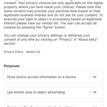
Benátky
Elba Marina di Campo (EBA)
Olbia Costa Smeralda (OLB)
Palermo Punta Raisi (PMO)
Pantelleria Airport (PNL)
Brindisi Papola Casale (BDS)
Parma Intl Airport (PMF)
Pisa Galileo Galilei (PSA)
Reggio di Calabria Airport (REG)
Terst Ronchi dei Legionari (TRS)
Salerno-Pontecagnano Airport (QSR)