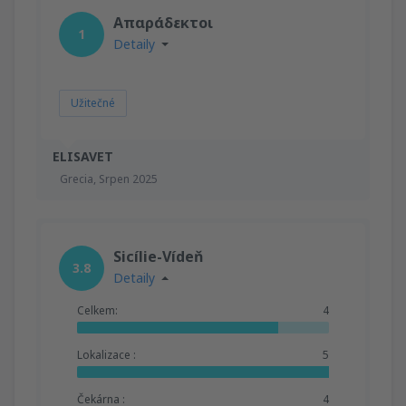
Απαράδεκτοι
1
Detaily
Užitečné
ELISAVET
Grecia,
Srpen 2025
Sicílie-Vídeň
3.8
Detaily
Celkem:
4
Lokalizace :
5
Čekárna :
4