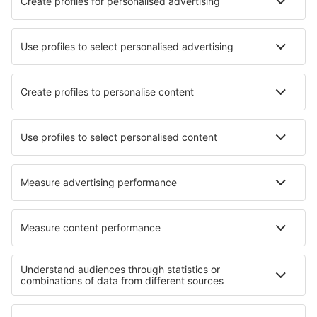
Benátky
Perugia San Franceso d'Assisi (PEG)
Lamezia Sant'Eufemia (SUF)
Verona Valerio Catullo Villafranca (VRN)
Trapani Vincenzo Florio (TPS)
Comiso Vincenzo Magliocco (CIY)