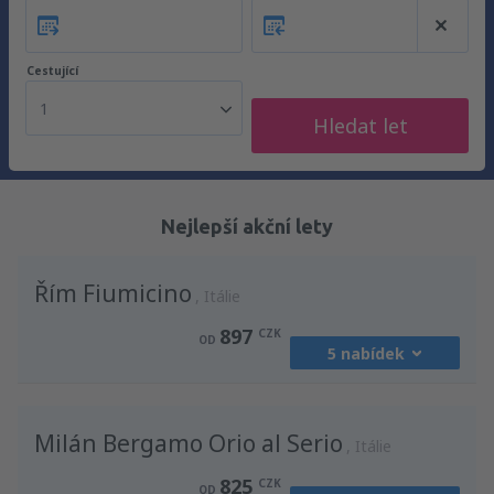
Cestující
1
Hledat let
Nejlepší akční lety
Řím Fiumicino
Itálie
897
CZK
OD
5 nabídek
z
Praha, Vaclav Havel
(PRG)
Milán Bergamo Orio al Serio
1213
Itálie
OD
CZK
825
CZK
OD