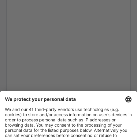
Cagliari Elmas (CAG)
Rimini F. Fellini (RMI)
Ankona Falconara (AOI)
Řím
Brescia Gabriele D'Annunzio (VBS)
Gino Lisa (FOG)
Bologna Guglielmo Marconi (BLQ)
Lampedusa Airport (LMP)
Milán
Forli Luigi Ridolfi (FRL)
Milán