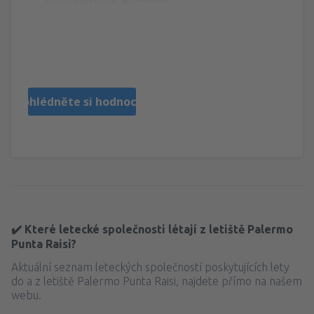
Pořízení překladu
Maurizio
Italia,
Září 2024
Prohlédněte si hodnocení
✔️ Které letecké společnosti létají z letiště Palermo
Punta Raisi?
Aktuální seznam leteckých společností poskytujících lety
do a z letiště Palermo Punta Raisi, najdete přímo na našem
webu.