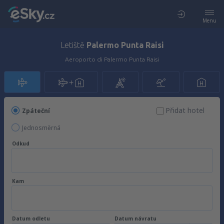
Menu
Letiště
Palermo Punta Raisi
Aeroporto di Palermo Punta Raisi
Přidat hotel
Zpáteční
Jednosměrná
Odkud
Kam
Datum odletu
Datum návratu