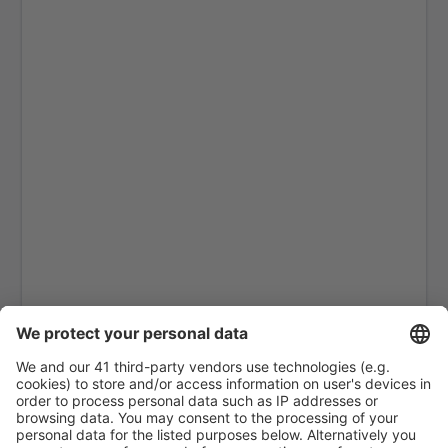
Las Palmas Gran Canaria (LPA)
Granada Federico García Lorca (GRX)
Eivissa Ibiza (IBZ)
La Coruna Airport (LCG)
San Sebastan La Gomera (GMZ)
Santa Cruz de La Palma Airport (SPC)
Jerez de la Frontera La Parra (XRY)
Arrecife Lanzarote (ACE)
Santiago de Compostela Lavacolla (SCQ)
Leon Airport (LEN)
Lleida-Alguaire Airport (ILD)