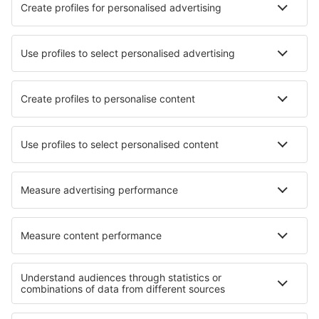
Murcia
Sevilla San Pablo (SVQ)
Badajoz Talavera la Real (BJZ)
San Cristobal de la Laguna Tenerife Sever (TFN)
Granadilla de Abona Tenerife Jih (TFS)
Valladolid Airport (VLL)
Vitoria-Gasteiz Vitoria Foronda (VIT)
Zaragoza Airport (ZAZ)