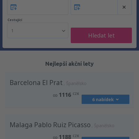
Cestující
1
Hledat let
Nejlepší akční lety
Barcelona El Prat
Španělsko
1116
CZK
OD
6 nabídek
z
Praha, Vaclav Havel
(PRG)
Malaga Pablo Ruiz Picasso
1649
Španělsko
OD
CZK
1188
CZK
OD