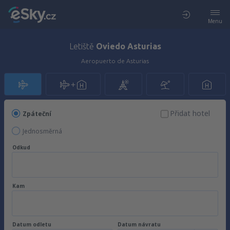
Menu
Letiště
Oviedo Asturias
Aeropuerto de Asturias
Přidat hotel
Zpáteční
Jednosměrná
Odkud
Kam
Datum odletu
Datum návratu