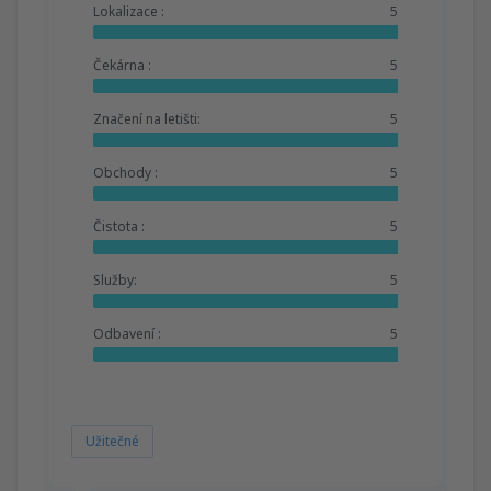
Lokalizace :
5
Čekárna :
5
Značení na letišti:
5
Obchody :
5
Čistota :
5
Služby:
5
Odbavení :
5
Užitečné