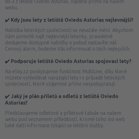
do a z letiště Oviedo Asturias, najdete přímo na našem
webu.
✔️ Kdy jsou lety z letiště Oviedo Asturias nejlevnější?
Nabídka leteckých společností se neustále mění. Abychom
Vám pomohli najít nejlevnější letenky, pravidelně
sledujeme dostupné nabídky a pokud nastavíte náš
Cenový alarm, budeme Vás informovat o těch nejlepších.
✔️ Podporuje letiště Oviedo Asturias spojovací lety?
Na eSky.cz poskytujeme funkčnost MultiLine, díky které
můžete vyhledávat navazující lety i v případě leteckých
společností, které vzájemně přímo nespolupracují.
✔️ Jaký je plán příletů a odletů z letiště Oviedo
Asturias?
Představujeme odletové a příletové tabule na našem
webu pod seznamem příležitostí. Kromě toho má web
také další informace týkající se letištní služby.