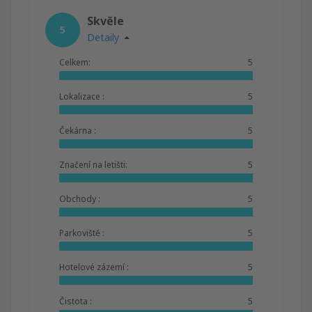
Skvěle
5
Detaily
Celkem:
5
Lokalizace :
5
Čekárna :
5
Značení na letišti:
5
Obchody :
5
Parkoviště :
5
Hotelové zázemí :
5
Čistota :
5