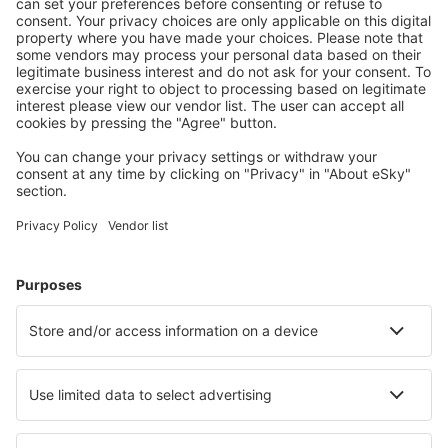
Madrit Barajas (MAD)
Valencie Manises (VLC)
Salamanka Matacan (SLM)
Melilla Airport (MLN)
Mahon Menorka (MAH)
Murcia
Palma de Mallorca Airport (PMI)
Pamplona Airport (PNA)
Santander Parayas (SDR)
Vigo Peinador (VGO)
Barcelona