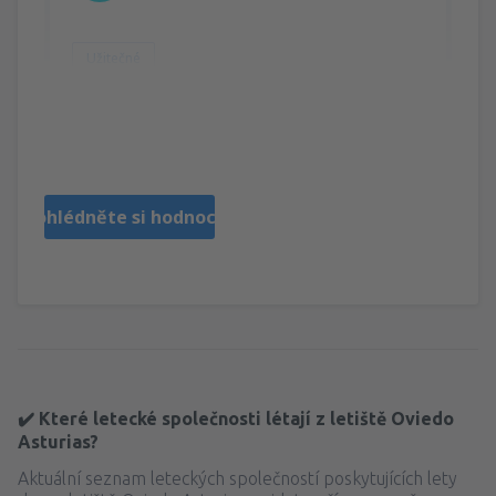
Užitečné
Danuta
Poland,
Březen 2020
Prohlédněte si hodnocení
✔️ Které letecké společnosti létají z letiště Oviedo
Asturias?
Aktuální seznam leteckých společností poskytujících lety