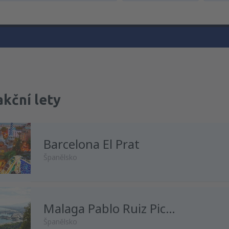
akční lety
Barcelona El Prat
Španělsko
z
Praha, Vaclav Havel
Malaga Pablo Ruiz Picasso
(PRG)
Španělsko