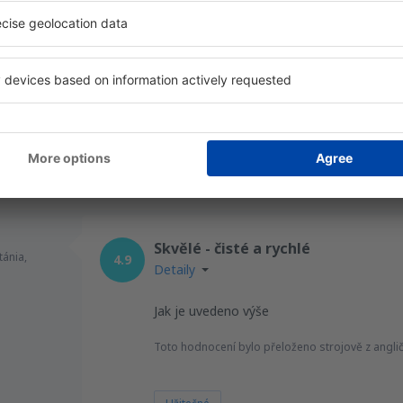
tánia,
2.6
Detaily
24
Ryan air je vtip, nikdy žádné informace, ni
Toto hodnocení bylo přeloženo strojově z anglič
Užitečné
Skvělé - čisté a rychlé
tánia,
4.9
Detaily
Jak je uvedeno výše
Toto hodnocení bylo přeloženo strojově z anglič