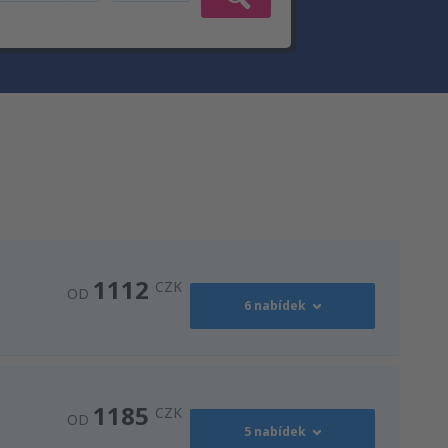
1112
CZK
OD
6 nabídek
1524
OD
CZK
1185
CZK
OD
5 nabídek