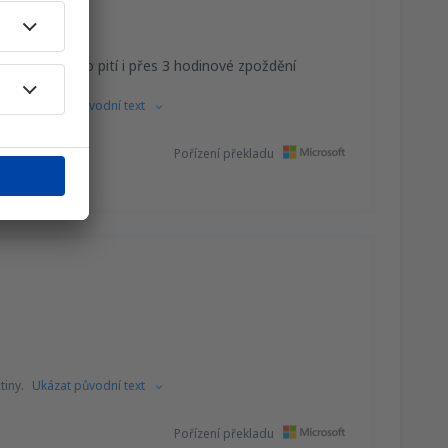
kdy a jídlo nebo pití i přes 3 hodinové zpoždění
tiny.
Ukázat původní text
Pořízení překladu
tiny.
Ukázat původní text
Pořízení překladu