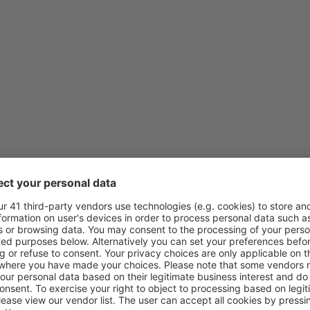
z
Praha, Vaclav Havel
(PRG)
z
Brno, Tuřany
(BRQ)
z
Praha, Vaclav Havel
(PRG)
z
Vídeň, Schwechat
(VIE)
z
Praha, Vaclav Havel
(PRG)