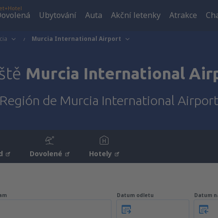
et+Hotel
ovolená
Ubytování
Auta
Akční letenky
Atrakce
Cha
cia
Murcia International Airport
iště
Murcia International Air
Región de Murcia International Airpor
d
Dovolené
Hotely
am
Datum odletu
Datum n