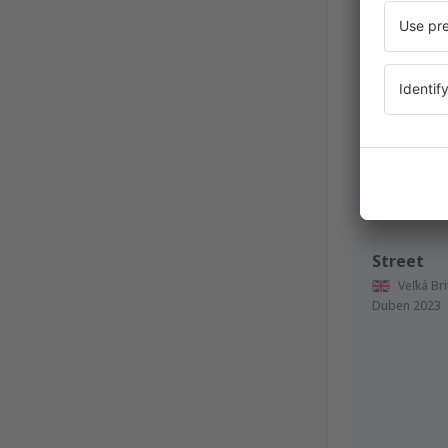
Veľká Bri
Červenec 20
Street
Veľká Bri
Duben 2023