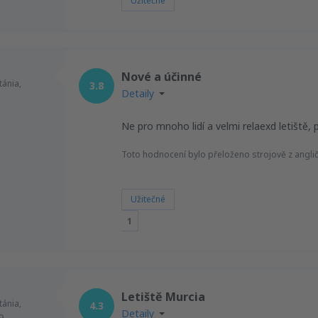
Užitečné
Nové a účinné
tánia,
3.8
Detaily
Ne pro mnoho lidí a velmi relaexd letiště, 
Toto hodnocení bylo přeloženo strojově z anglič
Užitečné
1
Letiště Murcia
tánia,
4.3
Detaily
9