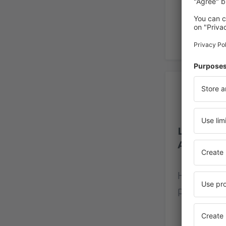
Ho
Letiště M
Airport
Hodnocení
přihlášený