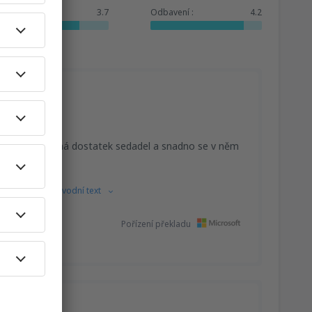
Služby:
3.7
Odbavení :
4.2
ože je malé, ale má dostatek sedadel a snadno se v něm
tiny.
Ukázat původní text
Pořízení překladu