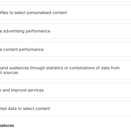
Vynikající letiště
tánia,
5
Detaily
Vynikající letiště, není příliš rušné, prot
orientuje
Toto hodnocení bylo přeloženo strojově z anglič
Užitečné
Zpoždění