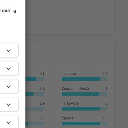
Celkem:
4.1
Lokalizace :
4.2
Čekárna :
3.8
Značení na letišti:
4.1
Obchody :
2.9
Parkoviště :
4.2
Hotelové zázemí :
3.2
Čistota :
4.2