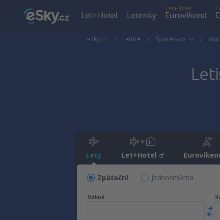
Let+Hotel
L
Let+Hotel
Letenky
Eurovíkend
D
eSky.cz
Letiště
Španělsko
Mur
Let
Lety
Let+Hotel
Eurovíken
Zpáteční
Jednosměrná
Odkud
K