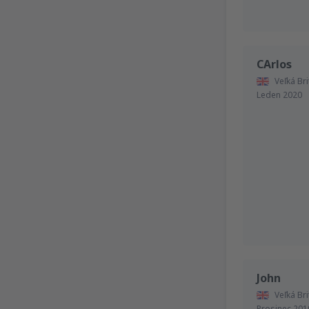
CArlos
Veľká Bri
Leden 2020
John
Veľká Bri
Prosinec 201