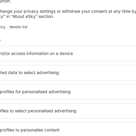
dnocení
urcia International
3.9
 na základě
66 názorů
ch uživatelů