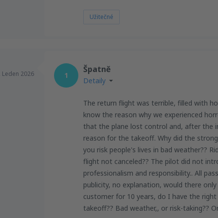
Užitečné
Špatně
,
Leden 2026
1
Detaily
The return flight was terrible, filled with 
know the reason why we experienced horro
that the plane lost control and, after the 
reason for the takeoff. Why did the stron
you risk people's lives in bad weather?? Rid
flight not canceled?? The pilot did not in
professionalism and responsibility.. All p
publicity, no explanation, would there only
customer for 10 years, do I have the right
takeoff?? Bad weather,, or risk-taking?? Or