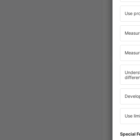
Czech Re
Prosinec 202
Victoria
Czech Re
Srpen 2024