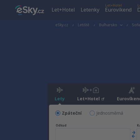
Let+Hotel
L
Let+Hotel
Letenky
Eurovíkend
D
eSky.cz
Letiště
Bulharsko
Sofi
Lety
Let+Hotel
Eurovíken
Zpáteční
Jednosměrná
Odkud
K