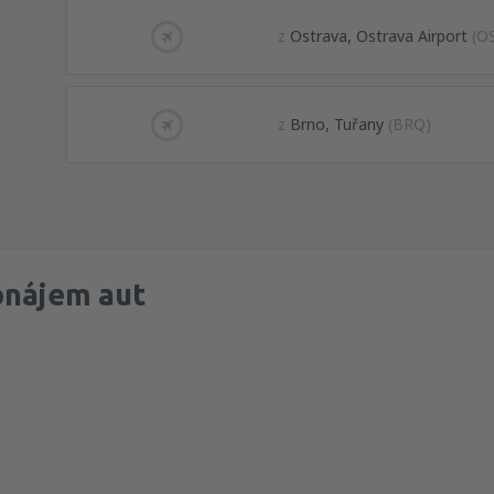
z
Ostrava, Ostrava Airport
(O
z
Brno, Tuřany
(BRQ)
onájem aut