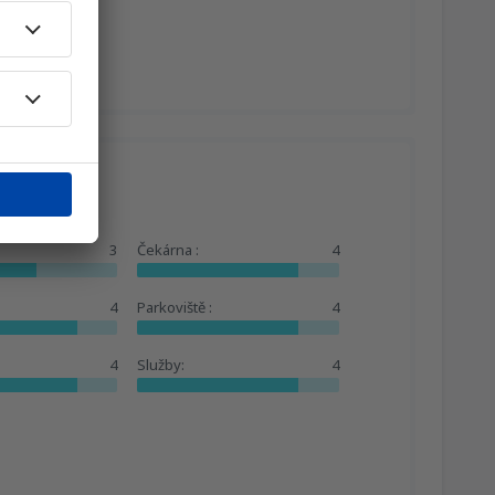
3
Čekárna :
4
4
Parkoviště :
4
4
Služby:
4