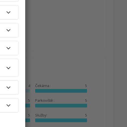
!!!!
4
Čekárna :
5
5
Parkoviště :
5
5
Služby:
5