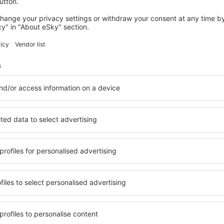
dnocení
fie Airport
3.9
 na základě
7888
ihlášených uživatelů