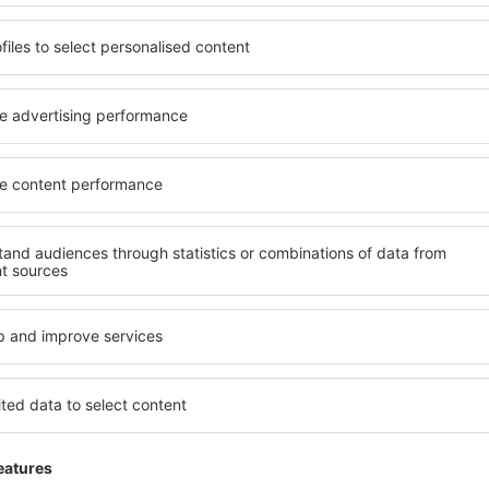
Super
public,
5
Detaily
4
Good work and organizaci
Užitečné
ŽÁDNÁ MOŽNOST PRO KOMUNIKACI
public,
4.1
Detaily
Celkem:
1
Lokalizace :
Značení na letišti:
2
Obchody :
Hotelové zázemí :
5
Čistota :