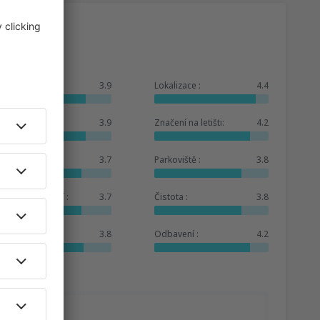
Celkem:
3.9
Lokalizace :
4.4
Čekárna :
3.9
Značení na letišti:
4.2
Obchody :
3.7
Parkoviště :
3.8
Hotelové zázemí :
3.7
Čistota :
3.8
Služby:
3.8
Odbavení :
4.2