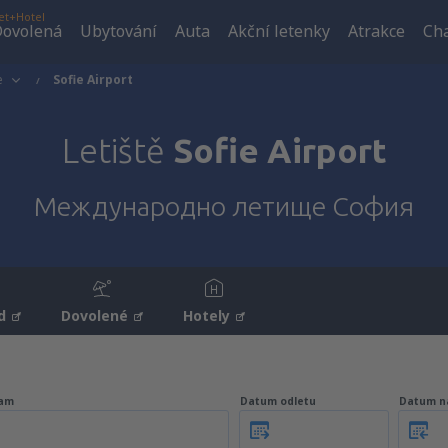
et+Hotel
ovolená
Ubytování
Auta
Akční letenky
Atrakce
Cha
e
Sofie Airport
Letiště
Sofie Airport
Международно летище София
d
Dovolené
Hotely
am
Datum odletu
Datum n