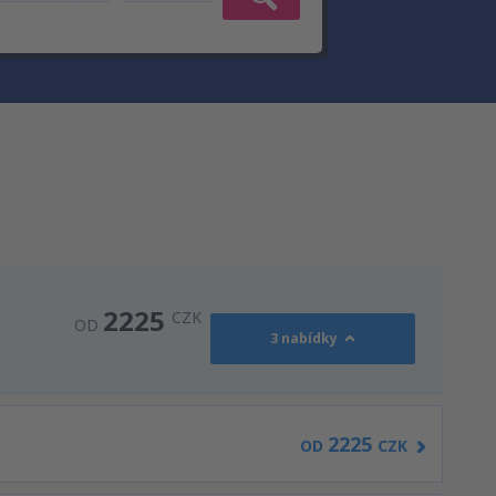
2225
CZK
OD
3 nabídky
2225
OD
CZK