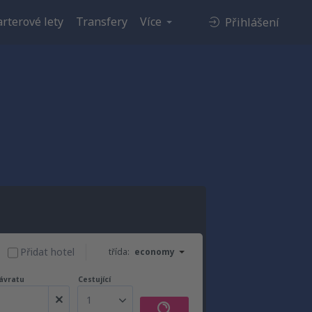
rterové lety
Transfery
Více
Přihlášení
Přidat hotel
třída:
economy
ávratu
Cestující
1