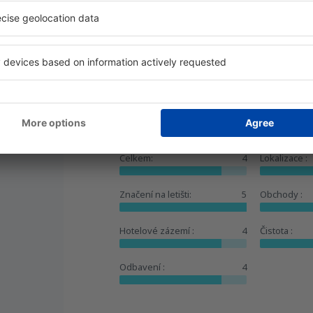
Užitečné
HODNOCENI LETISTE SOF
public,
4
Detaily
Celkem:
4
Lokalizace :
Značení na letišti:
5
Obchody :
Hotelové zázemí :
4
Čistota :
Odbavení :
4