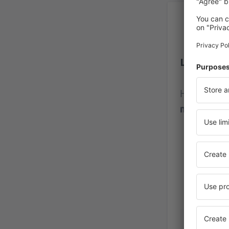
Ho
Letiště So
Hodnocení
názorů
př
matey