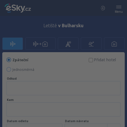
Menu
Letiště
v Bulharsku
Přidat hotel
Zpáteční
Jednosměrná
Odkud
Kam
Datum odletu
Datum návratu