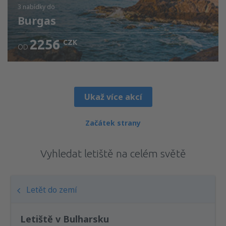
3 nabídky
do
Burgas
2256
CZK
OD
Ukaž více akcí
Začátek strany
Vyhledat letiště na celém světě
Letět do zemí
Letiště v Bulharsku