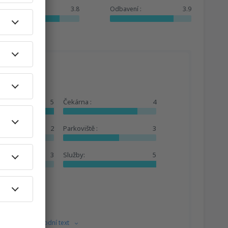
Služby:
3.8
Odbavení :
3.9
5
Čekárna :
4
2
Parkoviště :
3
3
Služby:
5
ny.
Ukázat původní text