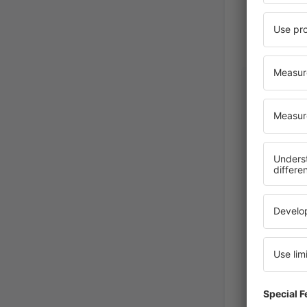
Jan
Polen,
B