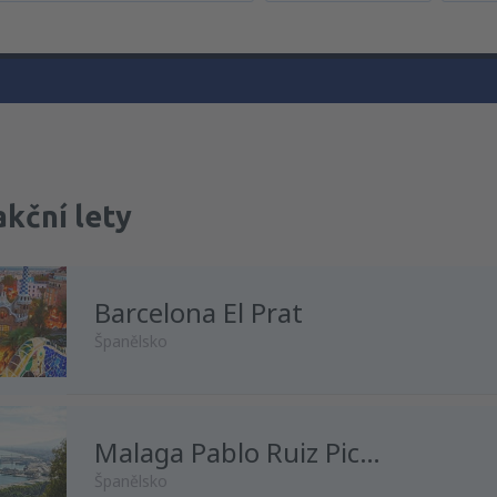
akční lety
Barcelona El Prat
Španělsko
z
Praha, Vaclav Havel
Malaga Pablo Ruiz Picasso
(PRG)
Španělsko