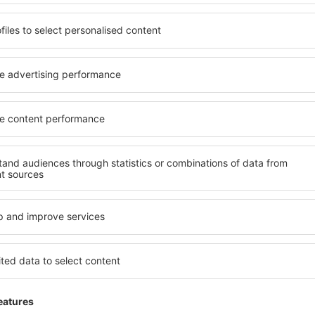
malé przytulbe letiště
řezen 2019
3.7
Detaily
Celkem:
5
Lokalizace :
Značení na letišti:
4
Obchody :
Hotelové zázemí :
1
Čistota :
Odbavení :
5
Toto hodnocení bylo přeloženo strojově z polšti