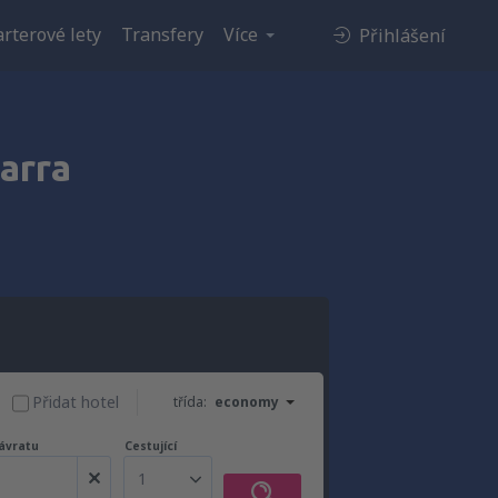
rterové lety
Transfery
Více
Přihlášení
arra
Přidat hotel
třída:
economy
ávratu
Cestující
1