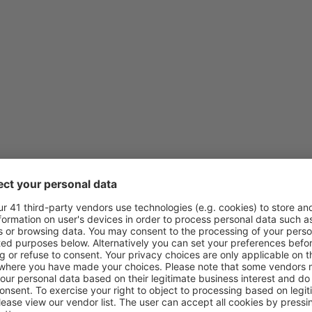
z
Praha, Vaclav Havel
(PRG)
z
Brno, Tuřany
(BRQ)
z
Praha, Vaclav Havel
(PRG)
z
Vídeň, Schwechat
(VIE)
z
Praha, Vaclav Havel
(PRG)