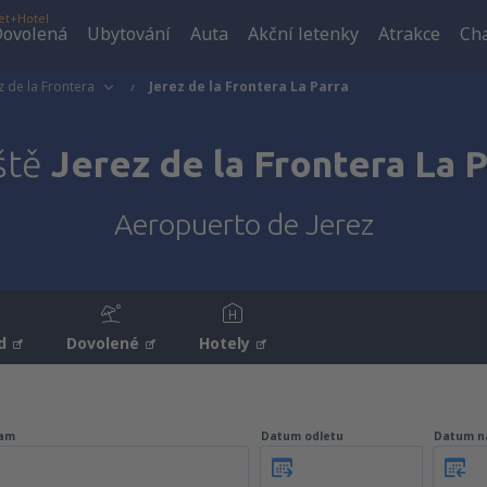
et+Hotel
ovolená
Ubytování
Auta
Akční letenky
Atrakce
Cha
z de la Frontera
Jerez de la Frontera La Parra
ště
Jerez de la Frontera La P
Aeropuerto de Jerez
d
Dovolené
Hotely
am
Datum odletu
Datum n