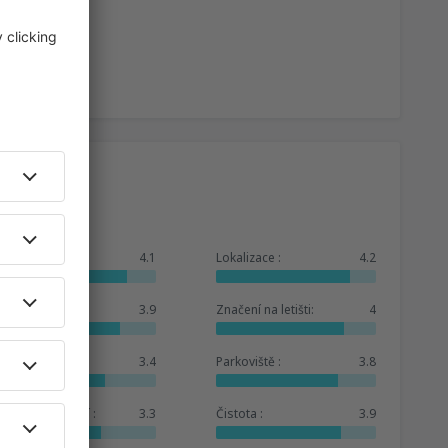
Celkem:
4.1
Lokalizace :
4.2
Čekárna :
3.9
Značení na letišti:
4
Obchody :
3.4
Parkoviště :
3.8
Hotelové zázemí :
3.3
Čistota :
3.9