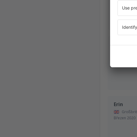
Bernhard
Deutschlan
Listopad 202
Erin
Großbrit
Březen 2020