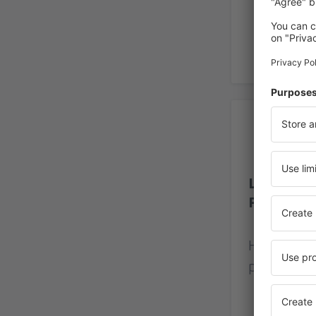
Ho
Letiště J
Parra
Hodnocení
přihlášený