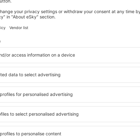
dnocení
erez de la Frontera La
3.8
 na základě
29 názorů
ch uživatelů