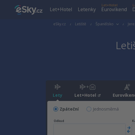
Let+Hotel
L
Let+Hotel
Letenky
Eurovíkend
D
eSky.cz
Letiště
Španělsko
Jere
Leti
Lety
Let+Hotel
Eurovíken
Zpáteční
Jednosměrná
Odkud
K