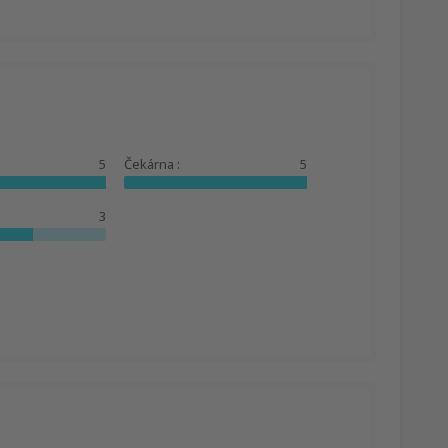
5
Čekárna :
5
3