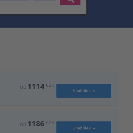
1114
CZK
OD
6 nabídek
1647
OD
CZK
1186
CZK
OD
5 nabídek