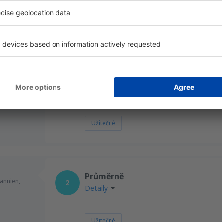
Užitečné
Skvěle
d,
4
Detaily
5
Užitečné
Průměrně
annien,
2
Detaily
Užitečné