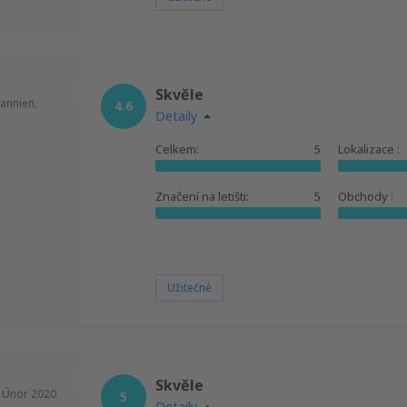
Skvěle
annien,
4.6
Detaily
Celkem:
5
Lokalizace :
Značení na letišti:
5
Obchody :
Užitečné
Skvěle
,
Únor 2020
5
Detaily