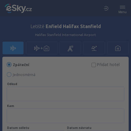
Menu
Letiště
Enfield Halifax Stanfield
Halifax Stanfield International Airport
Přidat hotel
Zpáteční
Jednosměrná
Odkud
Kam
Datum odletu
Datum návratu