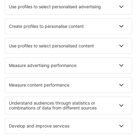
Chibougamau Chapais (YMT)
Chisasibi Airport (YKU)
Sarnia Chris Hadfield (YZR)
Churchill Airport (YYQ)
Churchill Falls Airport (ZUM)
Clyde River Airport (YCY)
Vancouver
Coral Harbour Airport (YZS)
Cortes Bay SPB (YCF)
Cranbrook Canadian Rockies (YXC)
Dawson City Airport (YDA)