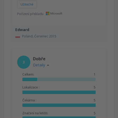
Užitečné
Pořízení překladu
Edward
Poland,
Červenec 2015
Dobře
3
Detaily
Celkem:
1
Lokalizace :
5
Čekárna :
5
Značení na letišti:
5