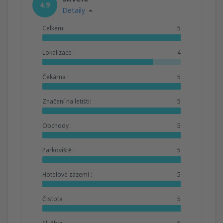
4.9
Detaily
Celkem:
5
Lokalizace :
4
Čekárna :
5
Značení na letišti:
5
Obchody :
5
Parkoviště :
5
Hotelové zázemí :
5
Čistota :
5