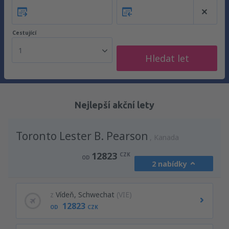
Cestující
1
Hledat let
Nejlepší akční lety
Toronto Lester B. Pearson
Kanada
12823
CZK
OD
2 nabídky
z
Vídeň, Schwechat
(VIE)
12823
OD
CZK