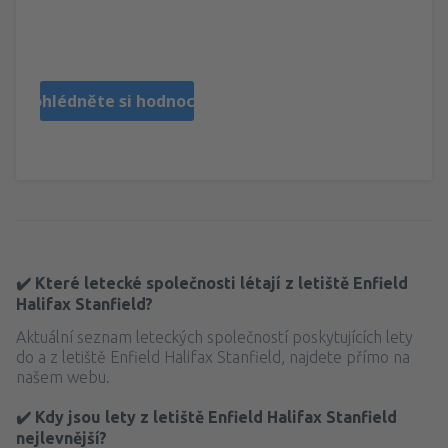
Peter
United States Of America,
Duben 2020
Prohlédněte si hodnocení
✔️ Které letecké společnosti létají z letiště Enfield
Halifax Stanfield?
Aktuální seznam leteckých společností poskytujících lety
do a z letiště Enfield Halifax Stanfield, najdete přímo na
našem webu.
✔️ Kdy jsou lety z letiště Enfield Halifax Stanfield
nejlevnější?