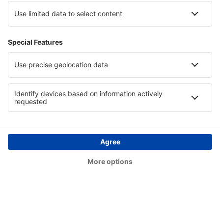
Dawson Creek Airport (YDQ)
Deer Lake Airport (YDF)
Deer Lake (YVZ)
Deline (YWJ)
Prince Rupert Digby Island Water Aerodrome
(YPR)
Dryden Regional Airport (YHD)
Edmonton Intl Airport (YEG)
Whitehorse Erik Nielsen (YXY)
Ottawa
Flin Flon Airport (YFO)