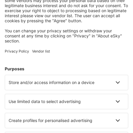
Calgary
Cambridge Bay Airport (YCB)
Campbell River
Campbell River
Cape Dorset (YTE)
Cartwright (YRF)
Charlo Airport (YCL)
Charlottetown Airport (YYG)
Charlottetown (YHG)
Chesterfield Inlet Airport (YCS)
Chevery Airport (YHR)