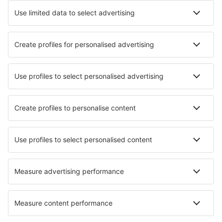
Charlottetown Airport (YYG)
Chesterfield Inlet Airport (YCS)
Chevery Airport (YHR)
Chibougamau Chapais (YMT)
Chisasibi Airport (YKU)
Sarnia Chris Hadfield (YZR)
Churchill Airport (YYQ)
Churchill Falls Airport (ZUM)
Clyde River Airport (YCY)
Vancouver
Coral Harbour Airport (YZS)