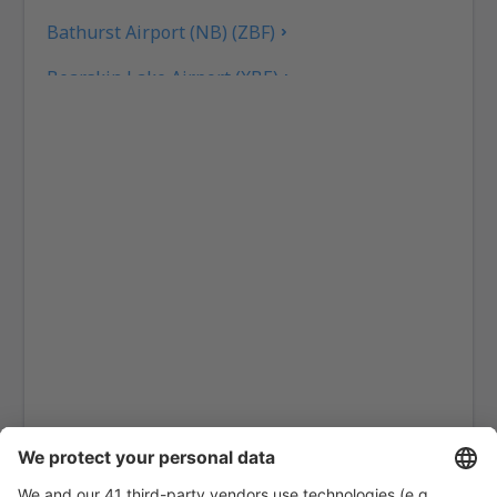
Bathurst Airport (NB) (ZBF)
Bearskin Lake Airport (XBE)
Calgary
Bella Bella Airport (ZEL)
Bella Coola (QBC)
Kitchenuhmaykoosib Big Trout Lake (YTL)
Toronto
Black Tickle (YBI)
Blanc Sablon Airport (YBX)
Bonaventure Airport (YVB)
Delta Boundary Bay (YDT)