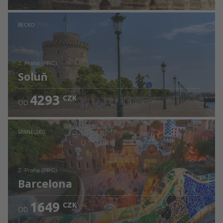
Zjistěte detaily
ŘECKO
z: Praha (PRG)
Soluň
4293
CZK
OD
Zjistěte detaily
ŠPANĚLSKO
z: Praha (PRG)
Barcelona
1649
CZK
OD