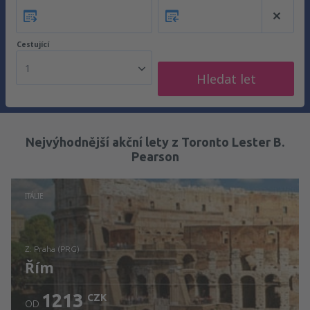
Cestující
1
Hledat let
Nejvýhodnější akční lety z Toronto Lester B.
Pearson
ITÁLIE
z: Praha (PRG)
Řím
1213
CZK
OD