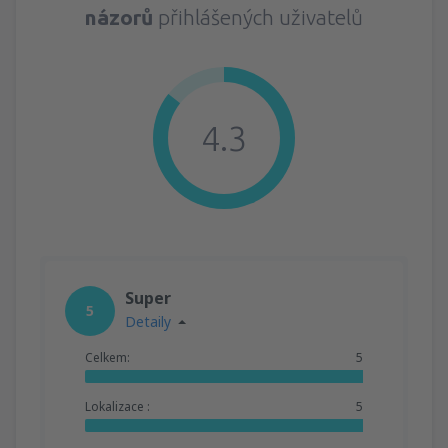
názorů
přihlášených uživatelů
4.3
Super
5
Detaily
Celkem:
5
Lokalizace :
5