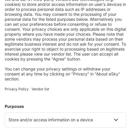
Brandon (YBR)
Toronto
Comox Airport (YQQ)
Calgary
Cambridge Bay Airport (YCB)
Campbell River
Campbell River
Cape Dorset (YTE)
Cartwright (YRF)
Charlo Airport (YCL)
Charlottetown (YHG)