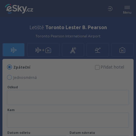
Menu
Letiště
Toronto Lester B. Pearson
Toronto Pearson International Airport
Přidat hotel
Zpáteční
Jednosměrná
Odkud
Kam
Datum odletu
Datum návratu