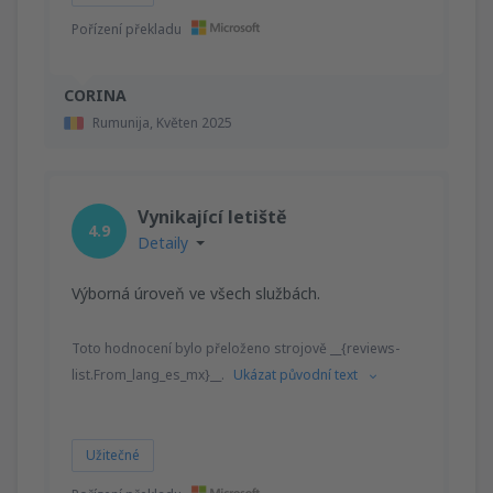
Pořízení překladu
CORINA
Rumunija,
Květen 2025
Vynikající letiště
4.9
Detaily
Výborná úroveň ve všech službách.
Toto hodnocení bylo přeloženo strojově __{reviews-
list.From_lang_es_mx}__.
Ukázat původní text
Užitečné