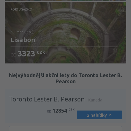
Zjistěte detaily
PORTUGALSKO
z: Praha (PRG)
Lisabon
3323
CZK
OD
Zjistěte detaily
Nejvýhodnější akční lety do Toronto Lester B.
Pearson
Toronto Lester B. Pearson
Kanada
12854
CZK
OD
2 nabídky