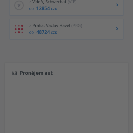
z
Vídeň, Schwechat
(VIE)
12854
OD
CZK
z
Praha, Vaclav Havel
(PRG)
48724
OD
CZK
Pronájem aut