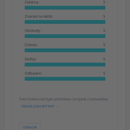
Čekárna :
5
Značení na letišti:
5
Obchody :
5
Čistota :
5
Služby:
5
Odbavení :
5
Toto hodnocení bylo přeloženo strojově z rumunštiny .
Ukázat původní text
Užitečné