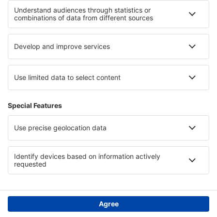
Cortes Bay SPB (YCF)
Cranbrook Canadian Rockies (YXC)
Dawson City Airport (YDA)
Dawson Creek Airport (YDQ)
Deer Lake (YVZ)
Deer Lake Airport (YDF)
Deline (YWJ)
Prince Rupert Digby Island Water Aerodrome
(YPR)
Dryden Regional Airport (YHD)
Edmonton Intl Airport (YEG)