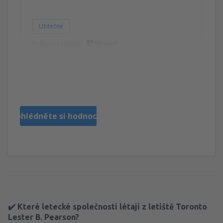
Užitečné
Pořízení překladu
Dannie
Velika Britanija,
Srpen 2023
Prohlédněte si hodnocení
✔️ Které letecké společnosti létají z letiště Toronto
Lester B. Pearson?