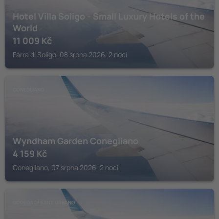
Hotel Villa Soligo - Small Luxury Hotels of the
World
11 009
Kč
Farra di Soligo, 08 srpna 2026, 2 noci
CONEGLIANO
Wyndham Garden Conegliano
4 159
Kč
Conegliano, 07 srpna 2026, 2 noci
GODEGA DI SANT'URBANO