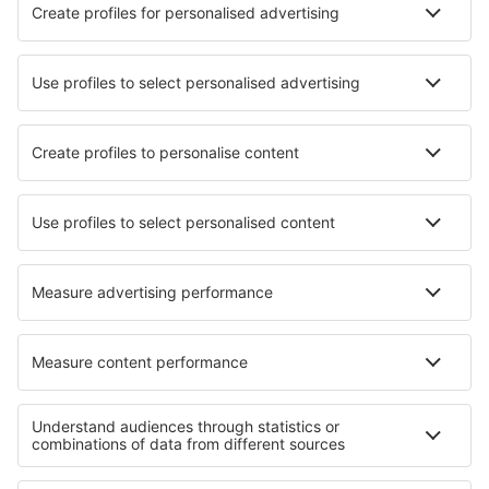
Nejlepší hotely - města
Hotely Mundaghat
Hotely in Yungaburra
Hotely in Stavenhagen
Hotely in Santa Elena de Uairén
Hotely ve Starých Těchanovicích
Hotely in Verdun
Hotely in Orofino
Hotely v Udajpuru
Hotely in Shiroka Polyana
Hotely in Pavčina Lehota
Nejlepší hotely - regiony
Hotely v Apulii
Hotely při jezeře Como
Hotely v Cinque Terre
Hotely in Abruzzo
Hotely in Friuli-Venezia Giulia
Hotely v Dobriči