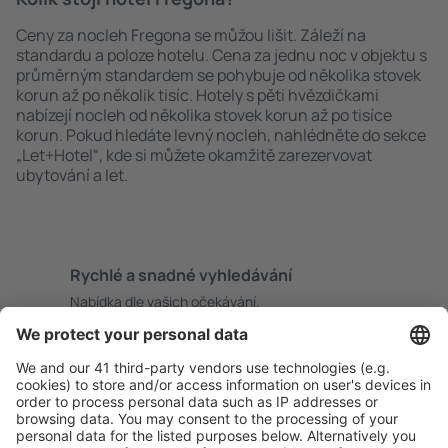
Ceny za nocleh Fregona se můžou lišit. Záleží na
standardu a poloze hotelu. Cena za jednu noc v objektu s
průměrným standardem se pohybuje od několika stovek
korun až po několik tisíc. Hotely s pěti hvězdičkami
nabízejí nocleh od několika stovek korun až po tisíce
korun. Pokud hledáte levný nocleh, nahlédněte do sekce
„Let+Hotel“, kde si můžete okamžitě zarezervovat
ubytování a let.
Rychlé a snadné vyhledávání
Nabídka dle vašich očekávání.
Pečlivé plánování
Bezproblémová rezervace s možností bezplatného
zrušení.