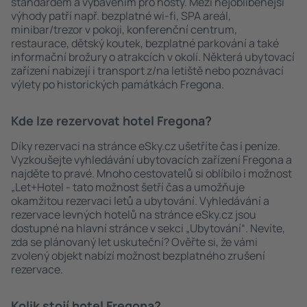
standardem a vybavením pro hosty. Mezi nejoblíbenější
výhody patří např. bezplatné wi-fi, SPA areál,
minibar/trezor v pokoji, konferenční centrum,
restaurace, dětský koutek, bezplatné parkování a také
informační brožury o atrakcích v okolí. Některá ubytovací
zařízení nabízejí i transport z/na letiště nebo poznávací
výlety po historických památkách Fregona.
Kde lze rezervovat hotel Fregona?
Díky rezervaci na stránce eSky.cz ušetříte čas i peníze.
Vyzkoušejte vyhledávání ubytovacích zařízení Fregona a
najděte to pravé. Mnoho cestovatelů si oblíbilo i možnost
„Let+Hotel - tato možnost šetří čas a umožňuje
okamžitou rezervaci letů a ubytování. Vyhledávání a
rezervace levných hotelů na stránce eSky.cz jsou
dostupné na hlavní stránce v sekci „Ubytování“. Nevíte,
zda se plánovaný let uskuteční? Ověřte si, že vámi
zvolený objekt nabízí možnost bezplatného zrušení
rezervace.
Kolik stojí hotel Fregona?