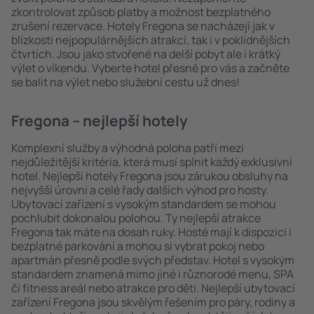
zkontrolovat způsob platby a možnost bezplatného
zrušení rezervace. Hotely Fregona se nacházejí jak v
blízkosti nejpopulárnějších atrakcí, tak i v poklidnějších
čtvrtích. Jsou jako stvořené na delší pobyt ale i krátký
výlet o víkendu. Vyberte hotel přesně pro vás a začněte
se balit na výlet nebo služební cestu už dnes!
Fregona – nejlepší hotely
Komplexní služby a výhodná poloha patří mezi
nejdůležitější kritéria, která musí splnit každý exklusivní
hotel. Nejlepší hotely Fregona jsou zárukou obsluhy na
nejvyšší úrovni a celé řady dalších výhod pro hosty.
Ubytovací zařízení s vysokým standardem se mohou
pochlubit dokonalou polohou. Ty nejlepší atrakce
Fregona tak máte na dosah ruky. Hosté mají k dispozici i
bezplatné parkování a mohou si vybrat pokoj nebo
apartmán přesně podle svých představ. Hotel s vysokým
standardem znamená mimo jiné i různorodé menu, SPA
či fitness areál nebo atrakce pro děti. Nejlepší ubytovací
zařízení Fregona jsou skvělým řešením pro páry, rodiny a