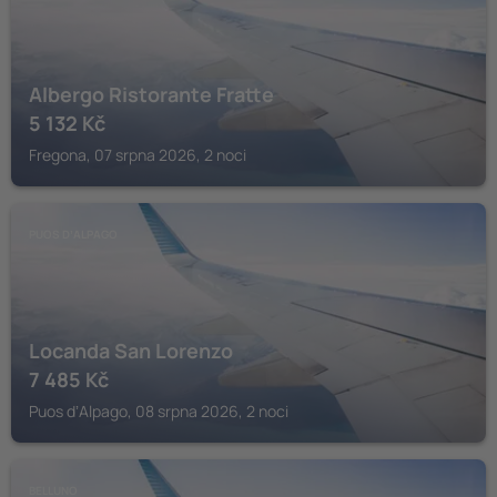
Albergo Ristorante Fratte
5 132
Kč
Fregona, 07 srpna 2026, 2 noci
PUOS DʼALPAGO
Locanda San Lorenzo
7 485
Kč
Puos dʼAlpago, 08 srpna 2026, 2 noci
BELLUNO