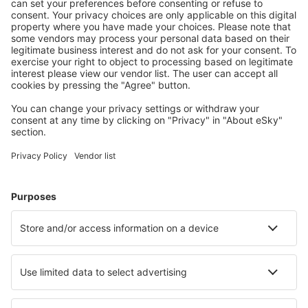
S námi ušetříte
Atraktivní ceny a speciální nabídky pro přihlášené
uživatele.
Ubytování dle vašeho gusta
Vyberte si z více než 1.3 milionu zařízení: hotelů,
apartmánů, chat a dalších.
Nejvyhledávanější hotely uživateli eSky
Hotely v Itálii - Oblíbená města
Hotely v Miláně
Hotely v Palermu
Hotely v Neapoli
Hotely ve Florencii
Hotely v Římě
Hotely in Porlezza
Hotely v Aostě
Hotely in Livigno
Hotely in La Spezia
Hotely in Capri Island