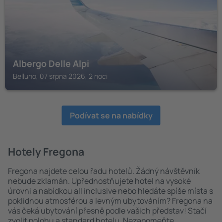
Albergo Delle Alpi
Belluno, 07 srpna 2026, 2 noci
Podívat se na nabídky
Hotely Fregona
Fregona najdete celou řadu hotelů. Žádný návštěvník
nebude zklamán. Upřednostňujete hotel na vysoké
úrovni a nabídkou all inclusive nebo hledáte spíše místa s
poklidnou atmosférou a levným ubytováním? Fregona na
vás čeká ubytování přesně podle vašich představ! Stačí
zvolit polohu a standard hotelu. Nezapomeňte