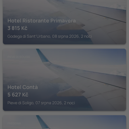
Hotel Ristorante Primavera
3 815
Kč
Godega di Sant'Urbano, 08 srpna 2026, 2 noci
PIEVE DI SOLIGO
Hotel Contà
5 627
Kč
Pieve di Soligo, 07 srpna 2026, 2 noci
FREGONA