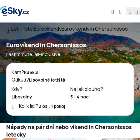
Let+Hotel
Eurovíkendy
Eurovíkendy in Chersonissos
Eurovíkend in Chersonissos
Last minute, all-inclusive
Kam?
Odkud?
Kdy?
Na jak dlouho?
Kolik lidí?
Nápady na pár dní nebo víkend in Chersonissos
letecky