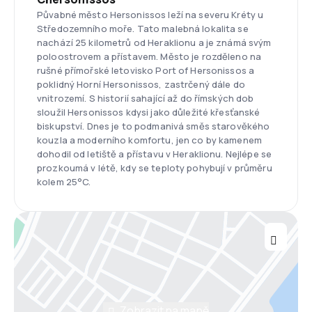
Půvabné město Hersonissos leží na severu Kréty u
Středozemního moře. Tato malebná lokalita se
nachází 25 kilometrů od Heraklionu a je známá svým
poloostrovem a přístavem. Město je rozděleno na
rušné přímořské letovisko Port of Hersonissos a
poklidný Horní Hersonissos, zastrčený dále do
vnitrozemí. S historií sahající až do římských dob
sloužil Hersonissos kdysi jako důležité křesťanské
biskupství. Dnes je to podmanivá směs starověkého
kouzla a moderního komfortu, jen co by kamenem
dohodil od letiště a přístavu v Heraklionu. Nejlépe se
prozkoumá v létě, kdy se teploty pohybují v průměru
kolem 25°C.
Zobrazit na mapě