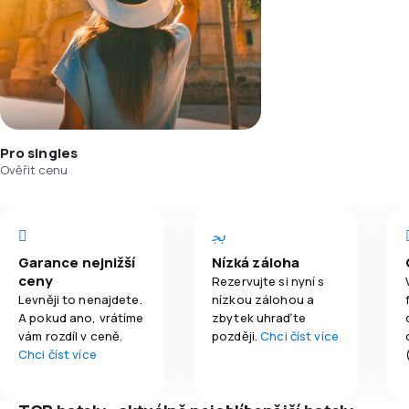
Pro singles
Ověřit cenu
Garance nejnižší
Nízká záloha
ceny
Rezervujte si nyní s
Levněji to nenajdete.
nízkou zálohou a
A pokud ano, vrátíme
zbytek uhraďte
vám rozdíl v ceně.
později.
Chci číst více
Chci číst více