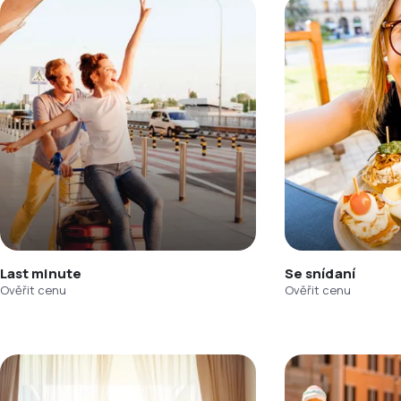
Last minute
Se snídaní
Ověřit cenu
Ověřit cenu