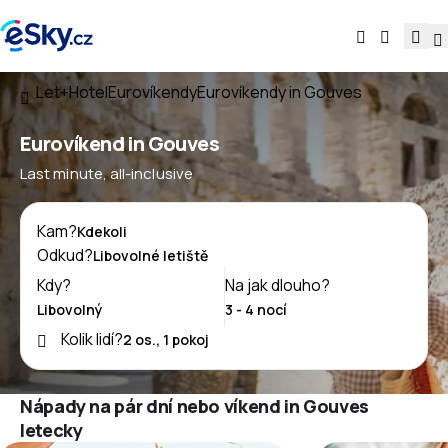
Let+Hotel
Eurovíkendy
Eurovíkendy in Gouves
Eurovíkend in Gouves
Last minute, all-inclusive
Kam?
Odkud?
Kdy?
Na jak dlouho?
Kolik lidí?
Nápady na pár dní nebo víkend in Gouves
letecky