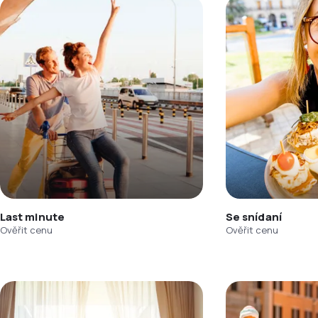
Last minute
Se snídaní
Ověřit cenu
Ověřit cenu