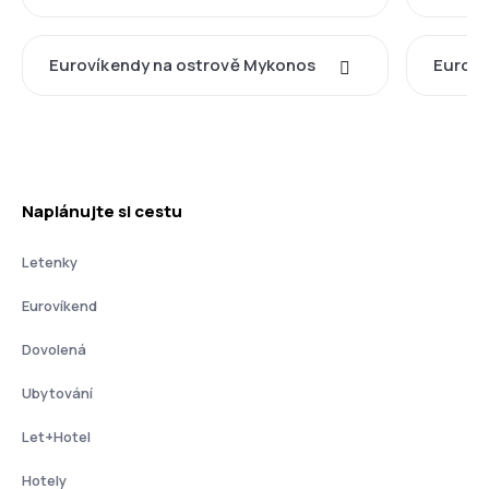
Eurovíkendy na ostrově Mykonos
Euroví
Naplánujte si cestu
Letenky
Eurovíkend
Dovolená
Ubytování
Let+Hotel
Hotely