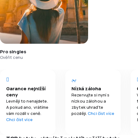
Pro singles
Ověřit cenu
Garance nejnižší
Nízká záloha
ceny
Rezervujte si nyní s
Levněji to nenajdete.
nízkou zálohou a
A pokud ano, vrátíme
zbytek uhraďte
vám rozdíl v ceně.
později.
Chci číst více
Chci číst více