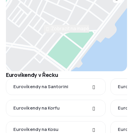
Zobrazit na mapě
Eurovíkendy v Řecku
Eurovíkendy na Santorini
Euroví
Eurovíkendy na Korfu
Euroví
Eurovíkendy na Kosu
Euroví