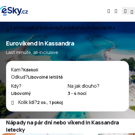
Let+Hotel
Eurovíkendy
Eurovíkendy in Kassandra
Eurovíkend in Kassandra
Last minute, all-inclusive
Kam?
Odkud?
Kdy?
Na jak dlouho?
Kolik lidí?
Nápady na pár dní nebo víkend in Kassandra
letecky