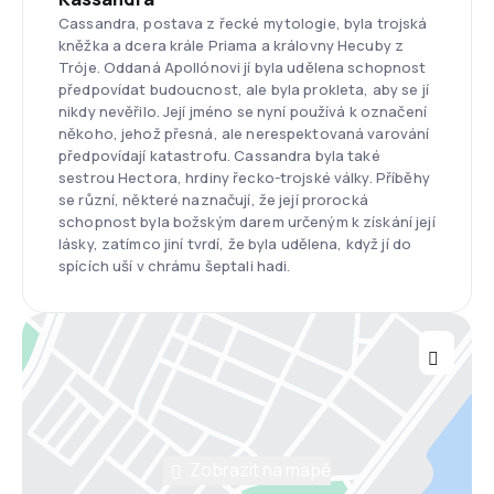
Cassandra, postava z řecké mytologie, byla trojská
kněžka a dcera krále Priama a královny Hecuby z
Tróje. Oddaná Apollónovi jí byla udělena schopnost
předpovídat budoucnost, ale byla prokleta, aby se jí
nikdy nevěřilo. Její jméno se nyní používá k označení
někoho, jehož přesná, ale nerespektovaná varování
předpovídají katastrofu. Cassandra byla také
sestrou Hectora, hrdiny řecko-trojské války. Příběhy
se různí, některé naznačují, že její prorocká
schopnost byla božským darem určeným k získání její
lásky, zatímco jiní tvrdí, že byla udělena, když jí do
spících uší v chrámu šeptali hadi.
Zobrazit na mapě