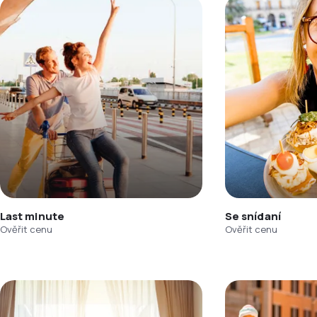
Last minute
Se snídaní
Ověřit cenu
Ověřit cenu