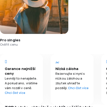
Pro singles
Ověřit cenu
Garance nejnižší
Nízká záloha
ceny
Rezervujte si nyní s
Levněji to nenajdete.
nízkou zálohou a
A pokud ano, vrátíme
zbytek uhraďte
vám rozdíl v ceně.
později.
Chci číst více
Chci číst více