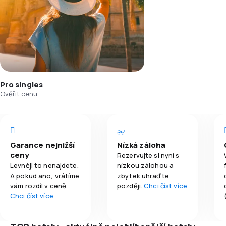
Pro singles
Ověřit cenu
Garance nejnižší
Nízká záloha
ceny
Rezervujte si nyní s
Levněji to nenajdete.
nízkou zálohou a
A pokud ano, vrátíme
zbytek uhraďte
vám rozdíl v ceně.
později.
Chci číst více
Chci číst více