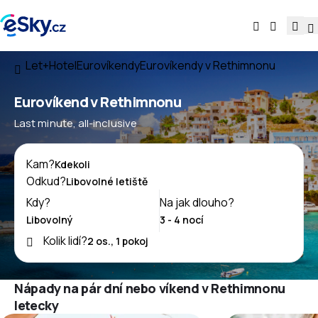
Let+Hotel
Eurovíkendy
Eurovíkendy v Rethimnonu
Eurovíkend v Rethimnonu
Last minute, all-inclusive
Kam?
Odkud?
Kdy?
Na jak dlouho?
Kolik lidí?
Nápady na pár dní nebo víkend v Rethimnonu
letecky