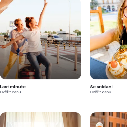
Last minute
Se snídaní
Ověřit cenu
Ověřit cenu