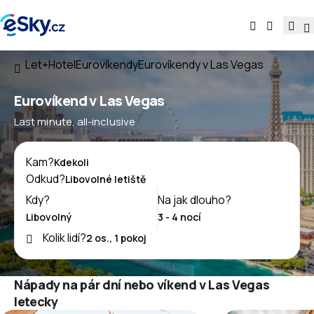
Let+Hotel
Eurovíkendy
Eurovíkendy v Las Vegas
Eurovíkend v Las Vegas
Last minute, all-inclusive
Kam?
Odkud?
Kdy?
Na jak dlouho?
Kolik lidí?
Nápady na pár dní nebo víkend v Las Vegas
letecky