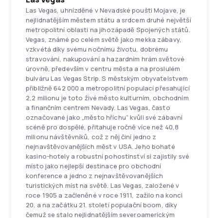
Las Vegas, uhnízděné v Nevadské poušti Mojave, je
nejlidnatějším městem státu a srdcem druhé největší
metropolitní oblasti na jihozápadě Spojených států.
Vegas, známé po celém světě jako mekka zábavy,
vzkvétá díky svému nočnímu životu, dobrému
stravování, nakupování a hazardním hrám světové
úrovně, především v centru města a na proslulém
bulváru Las Vegas Strip. S městským obyvatelstvem
přibližně 642 000 a metropolitní populací přesahující
2,2 milionu je toto živé město kulturním, obchodním
a finančním centrem Nevady. Las Vegas, často
označované jako „město hříchu“ kvůli své zábavní
scéně pro dospělé, přitahuje ročně více než 40,8
milionu návštěvníků, což z něj činí jedno z
nejnavštěvovanějších měst v USA. Jeho bohaté
kasino-hotely a robustní pohostinství si zajistily své
místo jako nejlepší destinace pro obchodní
konference a jedno z nejnavštěvovanějších
turistických míst na světě. Las Vegas, založené v
roce 1905 a začleněné v roce 1911, zažilo na konci
20. a na začátku 21. století populační boom, díky
čemuž se stalo nejlidnatějším severoamerickým