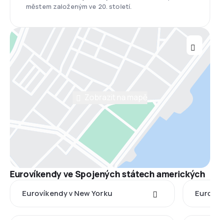
městem založeným ve 20. století.
Zobrazit na mapě
Eurovíkendy ve Spojených státech amerických
Eurovíkendy v New Yorku
Euroví