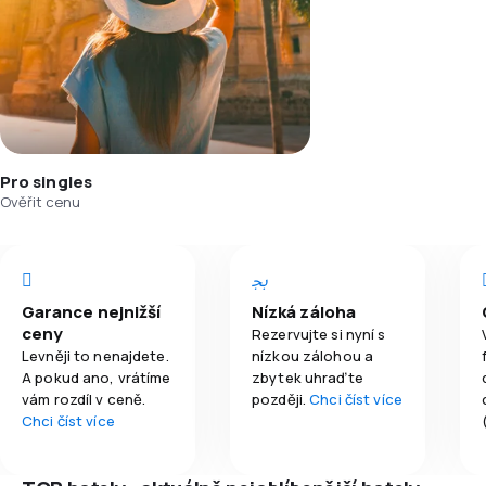
Pro singles
Ověřit cenu
Garance nejnižší
Nízká záloha
ceny
Rezervujte si nyní s
Levněji to nenajdete.
nízkou zálohou a
A pokud ano, vrátíme
zbytek uhraďte
vám rozdíl v ceně.
později.
Chci číst více
Chci číst více