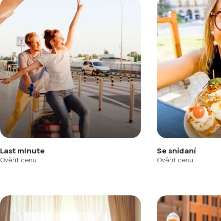
Last minute
Se snídaní
Ověřit cenu
Ověřit cenu