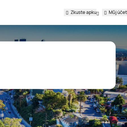
Zkuste apku
Můj účet