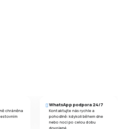
WhatsApp podpora 24/7
čně chráněna
Kontaktujte nás rychle a
cestovním
pohodlně: kdykoli během dne
nebo noci po celou dobu
dovolené.