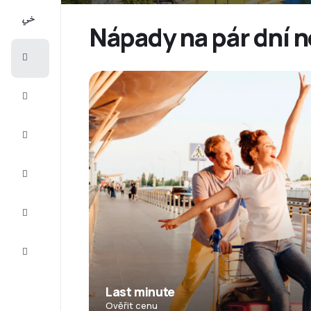
All-
inclusive
Nápady na pár dní n
Eurovíkend
Ubytování
Akční
letenky
Zkompletujte
vaši cestu
Tipy a
inspirace
Zákaznický
servis
Last minute
Ověřit cenu