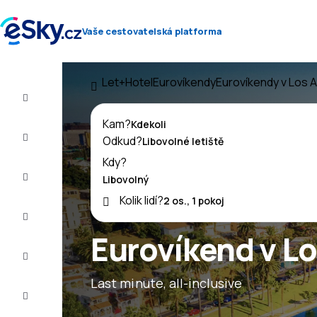
Vaše cestovatelská platforma
Let+Hotel
Eurovíkendy
Eurovíkendy v Los 
Let+Hotel
Kam?
Letenky
Odkud?
Kdy?
Dovolená
Kolik lidí?
Léto
2026
Eurovíkend v L
Zima
2026/27
Last minute, all-inclusive
Last
minute