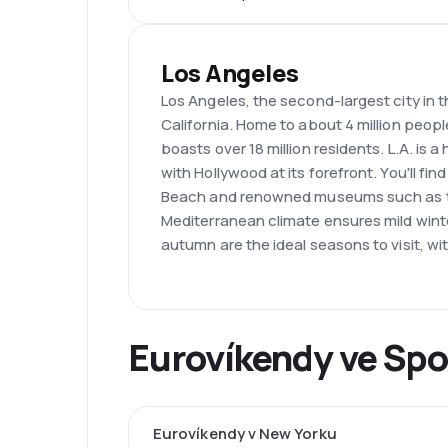
Los Angeles
Los Angeles, the second-largest city in t
California. Home to about 4 million peopl
boasts over 18 million residents. L.A. is a 
with Hollywood at its forefront. You'll f
Beach and renowned museums such as t
Mediterranean climate ensures mild win
autumn are the ideal seasons to visit, w
Eurovíkendy ve Spo
Eurovíkendy v New Yorku