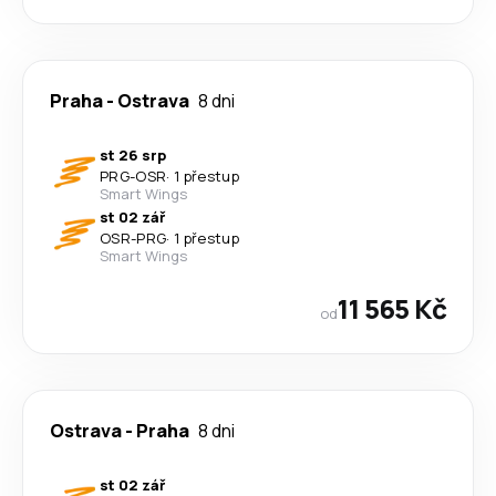
Praha
-
Ostrava
8 dni
st 26 srp
PRG
-
OSR
·
1 přestup
Smart Wings
st 02 zář
OSR
-
PRG
·
1 přestup
Smart Wings
11 565 Kč
od
Ostrava
-
Praha
8 dni
st 02 zář