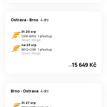
Ostrava
-
Brno
4 dni
čt 20 srp
OSR
-
BRQ
·
1 přestup
Smart Wings
ne 23 srp
BRQ
-
OSR
·
1 přestup
Smart Wings
15 649 Kč
od
Brno
-
Ostrava
4 dni
čt 27 srp