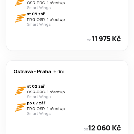
OSR
-
PRG
·
1 přestup
Smart Wings
st 09 zář
PRG
-
OSR
·
1 přestup
Smart Wings
11 975 Kč
od
Ostrava
-
Praha
6 dni
st 02 zář
OSR
-
PRG
·
1 přestup
Smart Wings
po 07 zář
PRG
-
OSR
·
1 přestup
Smart Wings
12 060 Kč
od