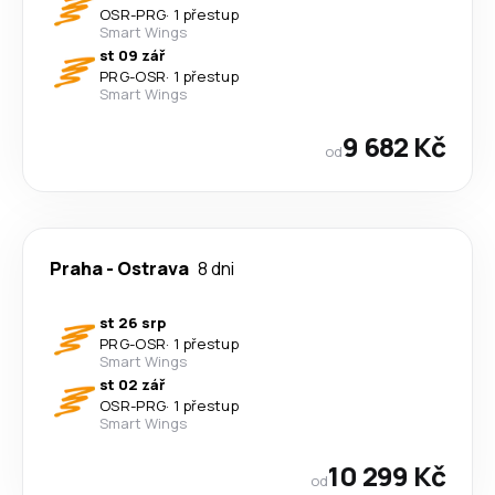
OSR
-
PRG
·
1 přestup
Smart Wings
st 09 zář
PRG
-
OSR
·
1 přestup
Smart Wings
9 682 Kč
od
Praha
-
Ostrava
8 dni
st 26 srp
PRG
-
OSR
·
1 přestup
Smart Wings
st 02 zář
OSR
-
PRG
·
1 přestup
Smart Wings
10 299 Kč
od