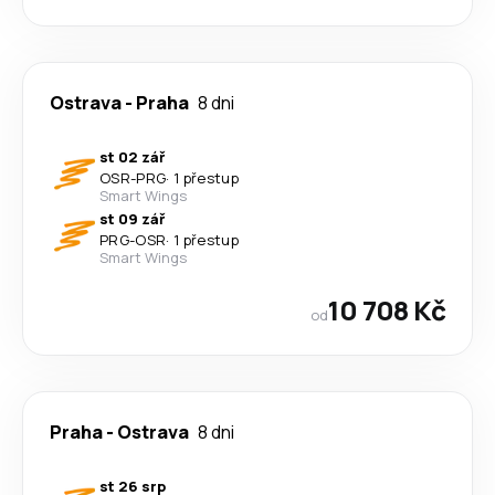
Ostrava
-
Praha
8 dni
st 02 zář
OSR
-
PRG
·
1 přestup
Smart Wings
st 09 zář
PRG
-
OSR
·
1 přestup
Smart Wings
10 708 Kč
od
Praha
-
Ostrava
8 dni
st 26 srp