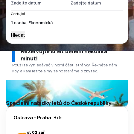
Cestující
Hledat
Rezervujte si let během několika
minut!
Použijte vyhledávač v horní části stránky. Řekněte nám
kdy a kam letíte a my se postaráme o zbytek.
Speciální nabídky letů do České republiky
Ostrava
-
Praha
8 dni
st 02 zář