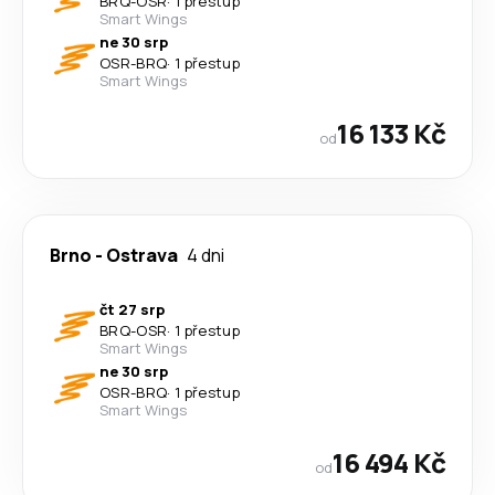
BRQ
-
OSR
·
1 přestup
Smart Wings
ne 30 srp
OSR
-
BRQ
·
1 přestup
Smart Wings
16 133 Kč
od
Brno
-
Ostrava
4 dni
čt 27 srp
BRQ
-
OSR
·
1 přestup
Smart Wings
ne 30 srp
OSR
-
BRQ
·
1 přestup
Smart Wings
16 494 Kč
od