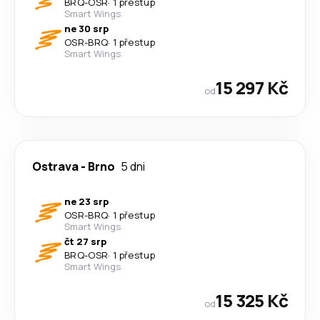
BRQ
-
OSR
·
1 přestup
Smart Wings
ne 30 srp
OSR
-
BRQ
·
1 přestup
Smart Wings
15 297 Kč
od
Ostrava
-
Brno
5 dni
ne 23 srp
OSR
-
BRQ
·
1 přestup
Smart Wings
čt 27 srp
BRQ
-
OSR
·
1 přestup
Smart Wings
15 325 Kč
od