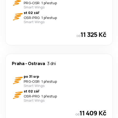
PRG
-
OSR
·
1 přestup
Smart Wings
st 02 zář
OSR
-
PRG
·
1 přestup
Smart Wings
11 325 Kč
od
Praha
-
Ostrava
3 dni
po 31 srp
PRG
-
OSR
·
1 přestup
Smart Wings
st 02 zář
OSR
-
PRG
·
1 přestup
Smart Wings
11 409 Kč
od