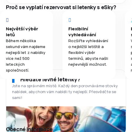
Proč se vyplatí rezervovat si letenky s eSky?
Největší výběr
Flexibilní
letů
vyhledávání
Během několika
Rozšiřte vyhledávání
sekund vám najdeme
o nejbližší letiště a
nejlepší let z nabídky
flexibilní výběr
více než 500
termínů, abyste našli
leteckých
nejlevnější možnost.
společností.
Hledáte levné letenky?
Jste na správném místě. Každý den porovnáváme stovky
nabídek, abychom vám nabídli ty nejlepší. Přesvědčte se
sami!
Obecné informace