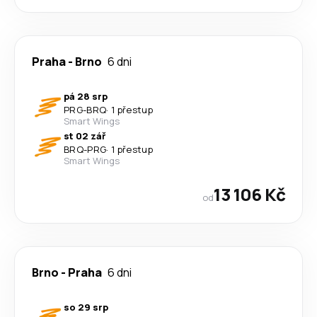
Praha
-
Brno
6 dni
pá 28 srp
PRG
-
BRQ
·
1 přestup
Smart Wings
st 02 zář
BRQ
-
PRG
·
1 přestup
Smart Wings
13 106 Kč
od
Brno
-
Praha
6 dni
so 29 srp