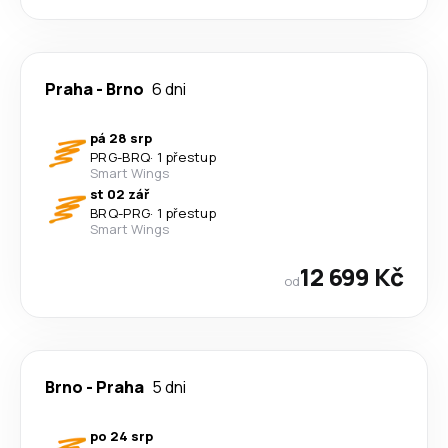
Praha
-
Brno
6 dni
pá 28 srp
PRG
-
BRQ
·
1 přestup
Smart Wings
st 02 zář
BRQ
-
PRG
·
1 přestup
Smart Wings
12 699 Kč
od
Brno
-
Praha
5 dni
po 24 srp