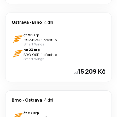
Ostrava
-
Brno
4 dni
čt 20 srp
OSR
-
BRQ
·
1 přestup
Smart Wings
ne 23 srp
BRQ
-
OSR
·
1 přestup
Smart Wings
15 209 Kč
od
Brno
-
Ostrava
4 dni
čt 27 srp