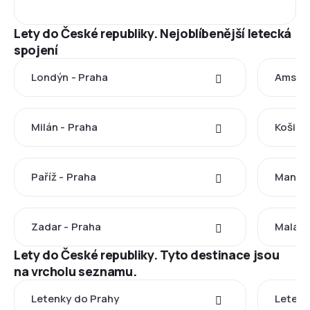
Lety do České republiky. Nejoblíbenější letecká
spojení
Londýn - Praha
Amster
Milán - Praha
Košice
Paříž - Praha
Manche
Zadar - Praha
Malaga
Lety do České republiky. Tyto destinace jsou
na vrcholu seznamu.
Letenky do Prahy
Letenk