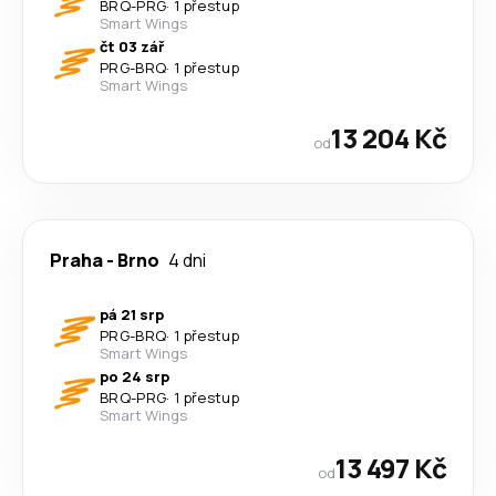
BRQ
-
PRG
·
1 přestup
Smart Wings
čt 03 zář
PRG
-
BRQ
·
1 přestup
Smart Wings
13 204 Kč
od
Praha
-
Brno
4 dni
pá 21 srp
PRG
-
BRQ
·
1 přestup
Smart Wings
po 24 srp
BRQ
-
PRG
·
1 přestup
Smart Wings
13 497 Kč
od