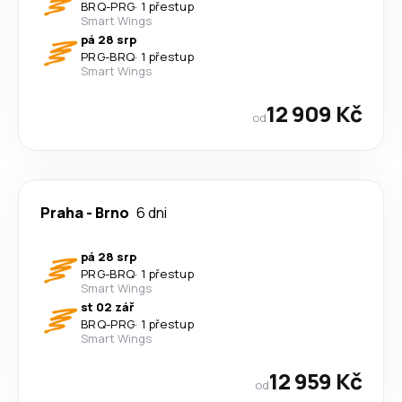
BRQ
-
PRG
·
1 přestup
Smart Wings
pá 28 srp
PRG
-
BRQ
·
1 přestup
Smart Wings
12 909 Kč
od
Praha
-
Brno
6 dni
pá 28 srp
PRG
-
BRQ
·
1 přestup
Smart Wings
st 02 zář
BRQ
-
PRG
·
1 přestup
Smart Wings
12 959 Kč
od