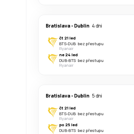
Bratislava
-
Dublin
4 dni
čt 21 led
BTS
-
DUB
·
bez přestupu
Ryanair
ne 24 led
DUB
-
BTS
·
bez přestupu
Ryanair
Bratislava
-
Dublin
5 dni
čt 21 led
BTS
-
DUB
·
bez přestupu
Ryanair
po 25 led
DUB
-
BTS
·
bez přestupu