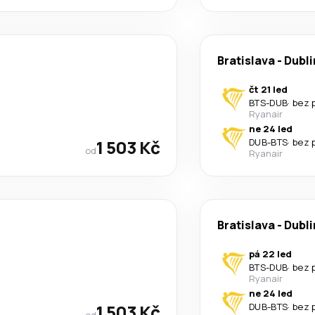
Bratislava
-
Dubli
čt 21 led
BTS
-
DUB
·
bez 
Ryanair
ne 24 led
1 503 Kč
DUB
-
BTS
·
bez 
od
Ryanair
Bratislava
-
Dubli
pá 22 led
BTS
-
DUB
·
bez 
Ryanair
ne 24 led
1 503 Kč
DUB
-
BTS
·
bez 
od