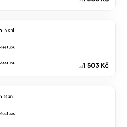
n
4 dni
přestupu
přestupu
1 503 Kč
od
n
8 dni
přestupu