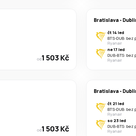
Bratislava
-
Dubli
čt 14 led
BTS
-
DUB
·
bez 
Ryanair
ne 17 led
1 503 Kč
DUB
-
BTS
·
bez 
od
Ryanair
Bratislava
-
Dubli
čt 21 led
BTS
-
DUB
·
bez 
Ryanair
so 23 led
1 503 Kč
DUB
-
BTS
·
bez 
od
Ryanair