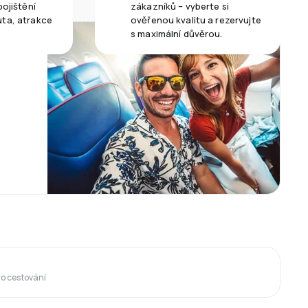
pojištění
zákazníků – vyberte si
uta, atrakce
ověřenou kvalitu a rezervujte
s maximální důvěrou.
ro cestování