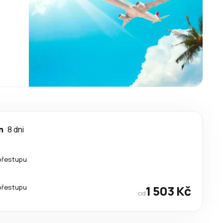
n
8 dni
přestupu
přestupu
1 503 Kč
od