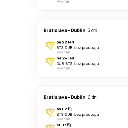
Ryanair
Bratislava
-
Dublin
3 dni
pá 22 led
BTS
-
DUB
·
bez přestupu
Ryanair
ne 24 led
DUB
-
BTS
·
bez přestupu
Ryanair
Bratislava
-
Dublin
6 dni
pá 02 říj
BTS
-
DUB
·
bez přestupu
Ryanair
st 07 říj