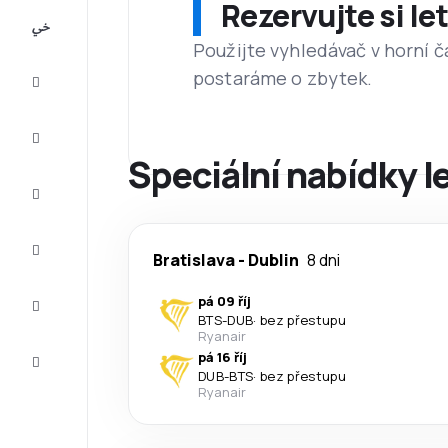
Rezervujte si l
All-
inclusive
Použijte vyhledávač v horní č
postaráme o zbytek.
Eurovíkend
Ubytování
Speciální nabídky le
Akční
letenky
Zkompletujte
Bratislava
-
Dublin
8 dni
vaši cestu
Tipy a
pá 09 říj
inspirace
BTS
-
DUB
·
bez přestupu
Ryanair
Zákaznický
pá 16 říj
servis
DUB
-
BTS
·
bez přestupu
Ryanair