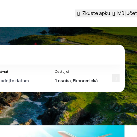
Zkuste apku
Můj účet
ávrat
Cestující