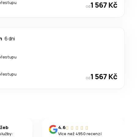
přestupu
1 567 Kč
od
n
6 dni
přestupu
přestupu
1 567 Kč
od
užeb
4.6
služby:
Více než 4950 recenzí