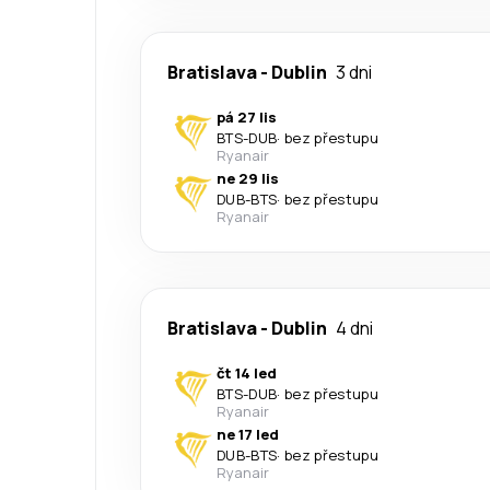
Bratislava
-
Dublin
3 dni
pá 27 lis
BTS
-
DUB
·
bez přestupu
Ryanair
ne 29 lis
DUB
-
BTS
·
bez přestupu
Ryanair
Bratislava
-
Dublin
4 dni
čt 14 led
BTS
-
DUB
·
bez přestupu
Ryanair
ne 17 led
DUB
-
BTS
·
bez přestupu
Ryanair