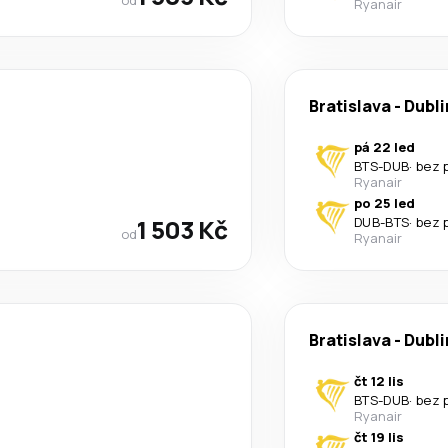
Ryanair
Bratislava
-
Dubli
pá 22 led
BTS
-
DUB
·
bez 
Ryanair
po 25 led
1 503 Kč
DUB
-
BTS
·
bez 
od
Ryanair
Bratislava
-
Dubli
čt 12 lis
BTS
-
DUB
·
bez 
Ryanair
čt 19 lis