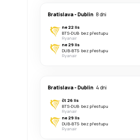
Bratislava
-
Dublin
8 dni
ne 22 lis
BTS
-
DUB
·
bez přestupu
Ryanair
ne 29 lis
DUB
-
BTS
·
bez přestupu
Ryanair
Bratislava
-
Dublin
4 dni
čt 26 lis
BTS
-
DUB
·
bez přestupu
Ryanair
ne 29 lis
DUB
-
BTS
·
bez přestupu
Ryanair